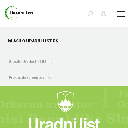
G
LASILO URADNI LIST RS
Glasilo Uradni list RS
Preklic dokumentov