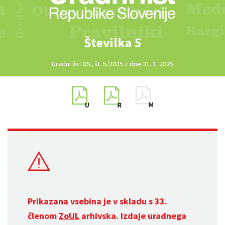
Številka 5
Uradni list RS, št. 5/2025 z dne 31. 1. 2025
Prikazana vsebina je v skladu s 33.
členom
ZoUL
arhivska. Izdaje uradnega