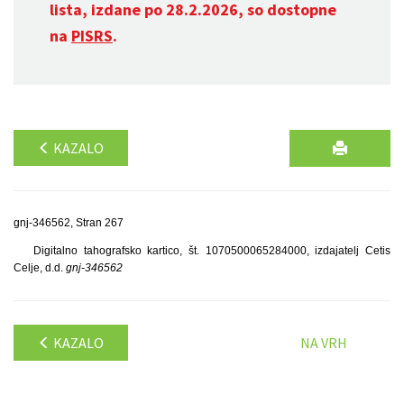
lista, izdane po 28.2.2026, so dostopne
na
PISRS
.
KAZALO
gnj-346562, Stran 267
Digitalno tahografsko kartico, št. 1070500065284000, izdajatelj Cetis
Celje, d.d.
gnj-346562
KAZALO
NA VRH