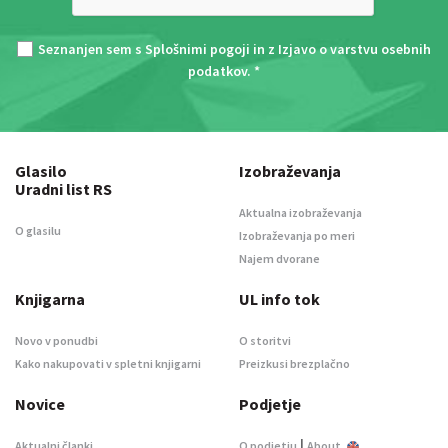
Seznanjen sem s
Splošnimi pogoji
in z
Izjavo o varstvu osebnih
podatkov
. *
Glasilo
Izobraževanja
Uradni list RS
Aktualna izobraževanja
O glasilu
Izobraževanja po meri
Najem dvorane
Knjigarna
UL info tok
Novo v ponudbi
O storitvi
Kako nakupovati v spletni knjigarni
Preizkusi brezplačno
Novice
Podjetje
|
Aktualni članki
O podjetju
About