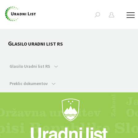
G
LASILO URADNI LIST RS
Glasilo Uradni list RS
Preklic dokumentov