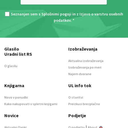
Seznanjen sem s
Splošnimi pogoji
in z
Izjavo o varstvu osebnih
podatkov
. *
Glasilo
Izobraževanja
Uradni list RS
Aktualna izobraževanja
O glasilu
Izobraževanja po meri
Najem dvorane
Knjigarna
UL info tok
Novo v ponudbi
O storitvi
Kako nakupovati v spletni knjigarni
Preizkusi brezplačno
Novice
Podjetje
|
Aktualni članki
O podjetju
About