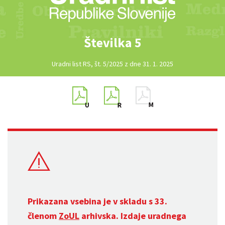
Številka 5
Uradni list RS, št. 5/2025 z dne 31. 1. 2025
Prikazana vsebina je v skladu s 33.
členom
ZoUL
arhivska. Izdaje uradnega