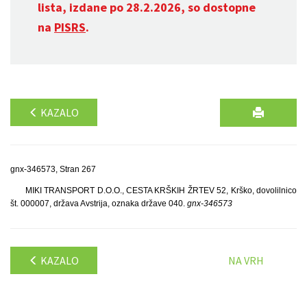
lista, izdane po 28.2.2026, so dostopne
na
PISRS
.
KAZALO
gnx-346573, Stran 267
MIKI TRANSPORT D.O.O., CESTA KRŠKIH ŽRTEV 52, Krško, dovolilnico
št. 000007, država Avstrija, oznaka države 040.
gnx-346573
KAZALO
NA VRH