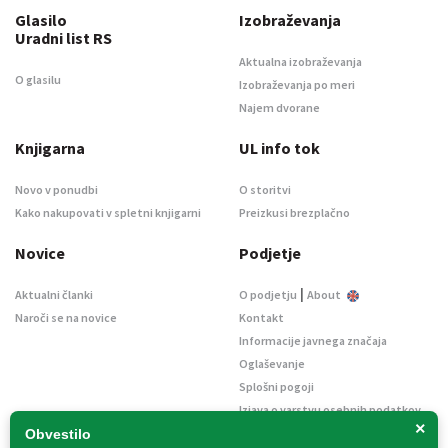
Glasilo
Izobraževanja
Uradni list RS
Aktualna izobraževanja
O glasilu
Izobraževanja po meri
Najem dvorane
Knjigarna
UL info tok
Novo v ponudbi
O storitvi
Kako nakupovati v spletni knjigarni
Preizkusi brezplačno
Novice
Podjetje
|
Aktualni članki
O podjetju
About
Naroči se na novice
Kontakt
Informacije javnega značaja
Oglaševanje
Splošni pogoji
Izjava o varstvu osebnih podatkov
×
E-dražbe
Obvestilo