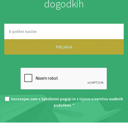
dogodkih
PRIJAVA
Seznanjen sem s
Splošnimi pogoji
in z
Izjavo o varstvu osebnih
podatkov
. *