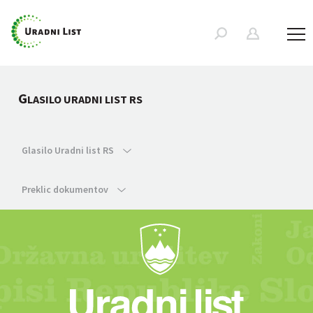
G
LASILO URADNI LIST RS
Glasilo Uradni list RS
Preklic dokumentov