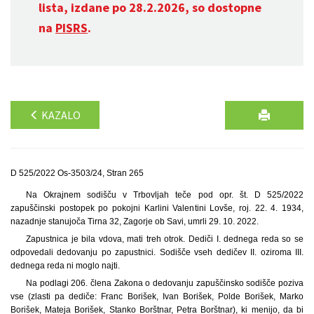
lista, izdane po 28.2.2026, so dostopne
na
PISRS
.
KAZALO
D 525/2022 Os-3503/24, Stran 265
Na Okrajnem sodišču v Trbovljah teče pod opr. št. D 525/2022
zapuščinski postopek po pokojni Karlini Valentini Lovše, roj. 22. 4. 1934,
nazadnje stanujoča Tirna 32, Zagorje ob Savi, umrli 29. 10. 2022.
Zapustnica je bila vdova, mati treh otrok. Dediči I. dednega reda so se
odpovedali dedovanju po zapustnici. Sodišče vseh dedičev II. oziroma III.
dednega reda ni moglo najti.
Na podlagi 206. člena Zakona o dedovanju zapuščinsko sodišče poziva
vse (zlasti pa dediče: Franc Borišek, Ivan Borišek, Polde Borišek, Marko
Borišek, Mateja Borišek, Stanko Borštnar, Petra Borštnar), ki menijo, da bi