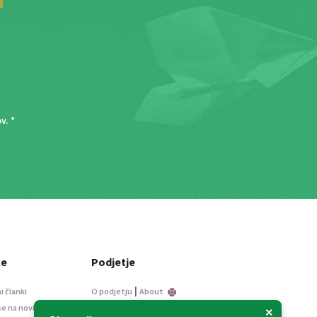
ov
. *
ce
Podjetje
|
i članki
O podjetju
About
se na novice
Kontakt
×