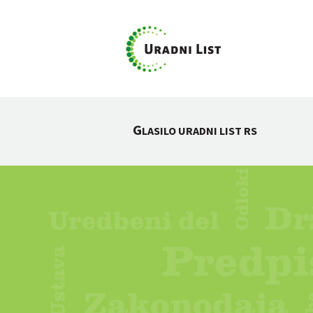
G
LASILO URADNI LIST RS