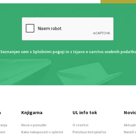
Seznanjen sem s
Splošnimi pogoji
in z
Izjavo o varstvu osebnih podatk
a
Knjigarna
UL info tok
Novi
vanja
Novo v ponudbi
O storitvi
Aktualn
meri
Kako nakupovati v spletni
Preizkusi brezplačno
Naroči 