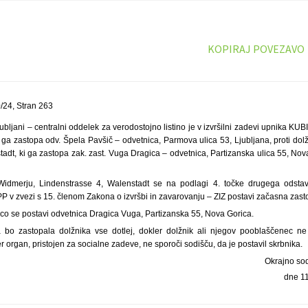
KOPIRAJ POVEZAVO
24, Stran 263
bljani – centralni oddelek za verodostojno listino je v izvršilni zadevi upnika KUBI
i ga zastopa odv. Špela Pavšič – odvetnica, Parmova ulica 53, Ljubljana, proti d
adt, ki ga zastopa zak. zast. Vuga Dragica – odvetnica, Partizanska ulica 55, Nova
idmerju, Lindenstrasse 4, Walenstadt se na podlagi 4. točke drugega odsta
 v zvezi s 15. členom Zakona o izvršbi in zavarovanju – ZIZ postavi začasna zast
co se postavi odvetnica Dragica Vuga, Partizanska 55, Nova Gorica.
 bo zastopala dolžnika vse dotlej, dokler dolžnik ali njegov pooblaščenec n
r organ, pristojen za socialne zadeve, ne sporoči sodišču, da je postavil skrbnika.
Okrajno sod
dne 1