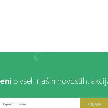
eni
o vseh naših novostih, akci
PRIJAVA