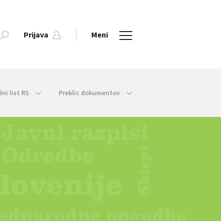
Prijava
Meni
dni list RS
Preklic dokumentov