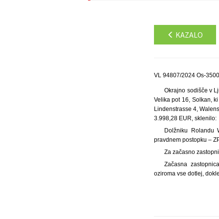
KAZALO
VL 94807/2024 Os-3500/
Okrajno sodišče v Lju
Velika pot 16, Solkan, k
Lindenstrasse 4, Walenst
3.998,28 EUR, sklenilo:
Dolžniku Rolandu W
pravdnem postopku – ZPP
Za začasno zastopni
Začasna zastopnica
oziroma vse dotlej, dokle