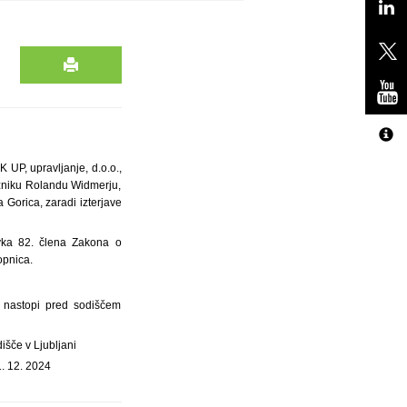
K UP, upravljanje, d.o.o.,
olžniku Rolandu Widmerju,
 Gorica, zaradi izterjave
vka 82. člena Zakona o
opnica.
e nastopi pred sodiščem
išče v Ljubljani
1. 12. 2024