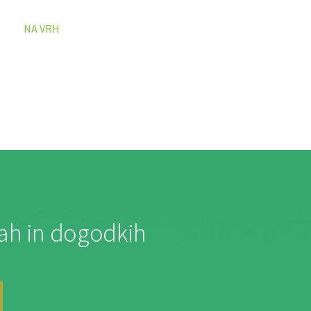
NA VRH
jah in dogodkih