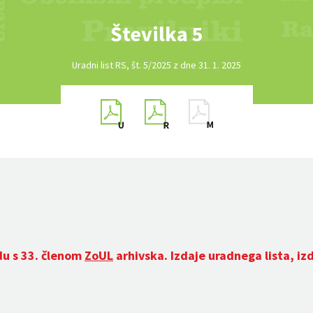
Številka 5
Uradni list RS, št. 5/2025 z dne 31. 1. 2025
du s 33. členom
ZoUL
arhivska. Izdaje uradnega lista, iz