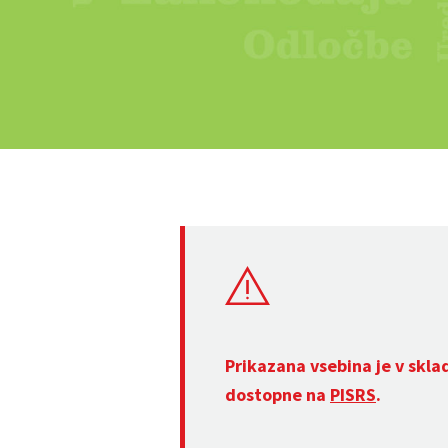
Prikazana vsebina je v skla
dostopne na
PISRS
.