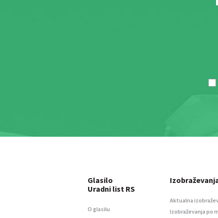
Glasilo
Izobraževanj
Uradni list RS
Aktualna izobraže
O glasilu
Izobraževanja po 