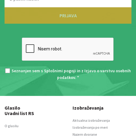
PRIJAVA
Seznanjen sem s
Splošnimi pogoji
in z
Izjavo o varstvu osebnih
podatkov
. *
Glasilo
Izobraževanja
Uradni list RS
Aktualna izobraževanja
O glasilu
Izobraževanja po meri
Najem dvorane