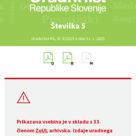
Številka 5
Uradni list RS, št. 5/2025 z dne 31. 1. 2025
Prikazana vsebina je v skladu s 33.
členom
ZoUL
arhivska. Izdaje uradnega