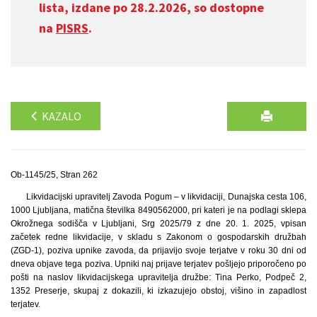
lista, izdane po 28.2.2026, so dostopne
na
PISRS
.
KAZALO
Ob-1145/25, Stran 262
Likvidacijski upravitelj Zavoda Pogum – v likvidaciji, Dunajska cesta 106,
1000 Ljubljana, matična številka 8490562000, pri kateri je na podlagi sklepa
Okrožnega sodišča v Ljubljani, Srg 2025/79 z dne 20. 1. 2025, vpisan
začetek redne likvidacije, v skladu s Zakonom o gospodarskih družbah
(ZGD-1), poziva upnike zavoda, da prijavijo svoje terjatve v roku 30 dni od
dneva objave tega poziva. Upniki naj prijave terjatev pošljejo priporočeno po
pošti na naslov likvidacijskega upravitelja družbe: Tina Perko, Podpeč 2,
1352 Preserje, skupaj z dokazili, ki izkazujejo obstoj, višino in zapadlost
terjatev.