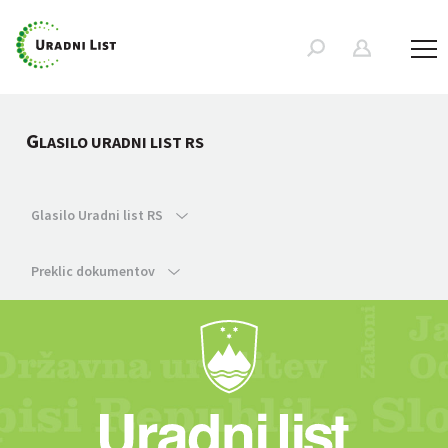
G
LASILO URADNI LIST RS
Glasilo Uradni list RS
Preklic dokumentov