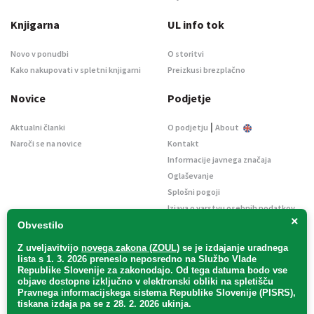
Knjigarna
UL info tok
Novo v ponudbi
O storitvi
Kako nakupovati v spletni knjigarni
Preizkusi brezplačno
Novice
Podjetje
|
Aktualni članki
O podjetju
About
Naroči se na novice
Kontakt
Informacije javnega značaja
Oglaševanje
Splošni pogoji
Izjava o varstvu osebnih podatkov
×
E-dražbe
Obvestilo
Z uveljavitvijo
novega zakona (ZOUL)
se je
izdajanje uradnega
lista s 1. 3. 2026 preneslo
neposredno
na Službo Vlade
Republike Slovenije za zakonodajo
. Od tega datuma bodo vse
objave dostopne izključno v elektronski obliki na spletišču
Pravnega informacijskega sistema Republike Slovenije (PISRS),
Uradni list d. o. o. – v likvidaciji / Vse pravice pridržane.
tiskana izdaja pa se z 28. 2. 2026 ukinja.
Pravna obvestila
/
Piškotki
/ Avtorji:
TriTim spletna agencija
v sodelovanju z