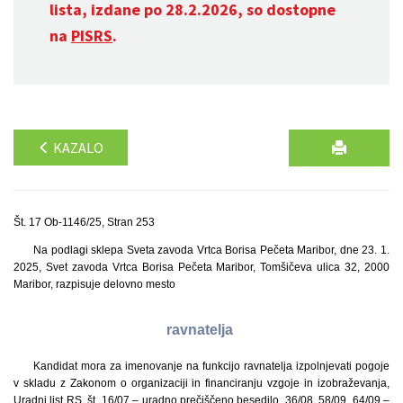
lista, izdane po 28.2.2026, so dostopne
na
PISRS
.
KAZALO
Št. 17 Ob-1146/25, Stran 253
Na podlagi sklepa Sveta zavoda Vrtca Borisa Pečeta Maribor, dne 23. 1.
2025, Svet zavoda Vrtca Borisa Pečeta Maribor, Tomšičeva ulica 32, 2000
Maribor, razpisuje delovno mesto
ravnatelja
Kandidat mora za imenovanje na funkcijo ravnatelja izpolnjevati pogoje
v skladu z Zakonom o organizaciji in financiranju vzgoje in izobraževanja,
Uradni list RS, št. 16/07 – uradno prečiščeno besedilo, 36/08, 58/09, 64/09 –