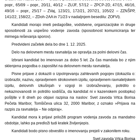
popr., 65/09 – popr., 20/11, 40/12 – ZUJF, 57/12 – ZPCP-2D, 47/15, 46/16,
49/16 – popr., 25/17 – ZVaj, 123/21, 172/21, 207/21, 105/22 – ZZNŠPP,
141/22, 158/22, – ZDoh-2AA in 71/23 v nadaljnjem besedilu: ZOFVI).
Kandidati morajo imeti pedagoške, vodstvene, organizacijske in druge
sposobnosti za uspešno vodenje zavoda (sposobnost komuniciranja ter
mirnega reševanja sporov).
Predvideni začetek dela bo dne 1. 12. 2025.
Delo na delovnem mestu ravnatelja se opravlja za polni delovni čas.
Izbrani kandidat bo imenovan za dobo 5 let. Za čas mandata bo z njim
sklenjena pogodba o zaposlitvi na delovnem mestu ravnatelja.
Pisne prijave z dokazili o izpolnjevanju zahtevanih pogojev (dokazila o:
izobrazbi, nazivu, opravljenem strokovnem izpitu, opravljenem ravnateljskem
izpitu, delovnih izkušnjah v vzgoji in izobraževanju, potrdilo o
nekaznovanosti in potrdilo sodišča, da kandidat ni v kazenskem postopku)
pošljite v 8 dneh po objavi razpisa na naslov: Svet zavoda Vrtca Borisa
Pečeta Maribor, Tomšičeva ulica 32, 2000 Maribor, z oznako »Prijava na
razpis za ravnatelja – Ne odpiraj«.
Kandidat mora k prijavi priložiti program vodenja zavoda za mandatno
obdobje, lahko pa predloži tudi kratek življenjepis.
Kandidati bodo pisno obvestilo o imenovanju prejeli v zakonitem roku.
Svet zavoda Vrtca Borisa