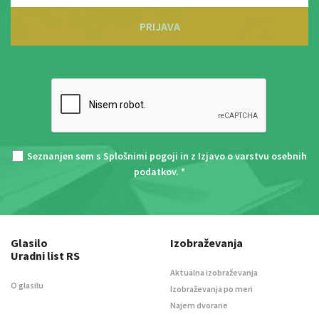
PRIJAVA
Seznanjen sem s
Splošnimi pogoji
in z
Izjavo o varstvu osebnih
podatkov
. *
Glasilo
Izobraževanja
Uradni list RS
Aktualna izobraževanja
O glasilu
Izobraževanja po meri
Najem dvorane