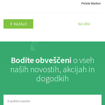
Pečeta Maribor
KAZALO
NA VRH
Bodite obveščeni
o vseh
naših novostih, akcijah in
dogodkih