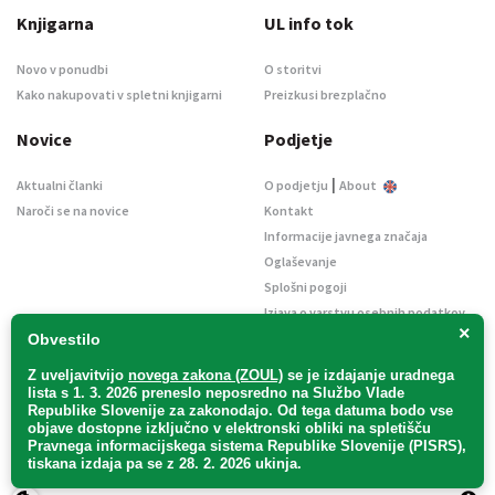
Knjigarna
UL info tok
Novo v ponudbi
O storitvi
Kako nakupovati v spletni knjigarni
Preizkusi brezplačno
Novice
Podjetje
|
Aktualni članki
O podjetju
About
Naroči se na novice
Kontakt
Informacije javnega značaja
Oglaševanje
Splošni pogoji
Izjava o varstvu osebnih podatkov
×
E-dražbe
Obvestilo
Z uveljavitvijo
novega zakona (ZOUL)
se je
izdajanje uradnega
lista s 1. 3. 2026 preneslo
neposredno
na Službo Vlade
Republike Slovenije za zakonodajo
. Od tega datuma bodo vse
objave dostopne izključno v elektronski obliki na spletišču
Pravnega informacijskega sistema Republike Slovenije (PISRS),
Uradni list d. o. o. – v likvidaciji / Vse pravice pridržane.
tiskana izdaja pa se z 28. 2. 2026 ukinja.
Pravna obvestila
/
Piškotki
/ Avtorji:
TriTim spletna agencija
v sodelovanju z