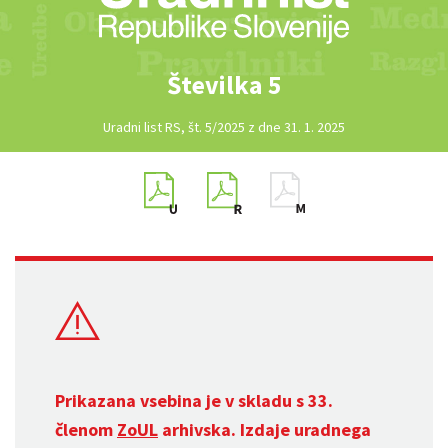
Številka 5
Uradni list RS, št. 5/2025 z dne 31. 1. 2025
Prikazana vsebina je v skladu s 33.
členom
ZoUL
arhivska. Izdaje uradnega