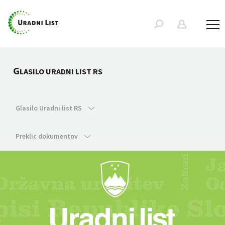
G
LASILO URADNI LIST RS
Glasilo Uradni list RS
Preklic dokumentov