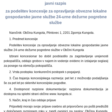
javni razpis
za podelitev koncesije za opravljanje obvezne lokalne
gospodarske javne službe 24-urne dežurne pogrebne
službe
Naročnik: Občina Kungota, Plintovec 1, 2201 Zgornja Kungota.
1. Predmet koncesije
Podelitev koncesije za opravljanje obvezne lokalne gospodarske javne
službe 24-urne dežurne pogrebne službe v Občini Kungota
Izbrani koncesionar bo dobil pooblastilo za zagotavljanje urejenosti
pokopališča, oddajo grobov v najem in vodenje evidenc in izdajanje soglasij
za posege na območju pokopališča.
2. Vrsta postopka: konkurenčni postopek s pogajanji.
3. Čas trajanja koncesijskega razmerja: pet let z možnostjo podaljšanja
še za pet let po sklenitvi koncesijske pogodbe.
4. Dostopnost razpisne dokumentacije: razpisna dokumentacija je
dostopna na spletni strani občine www. kungota.si.
5. Način, kraj in čas oddaje prijave
Prijavitelji morajo svoje prijave osebno ali priporočeno po pošti predložiti
v določenem razpisnem roku v zaprti ovojnici na naslov: Občina Kungota,