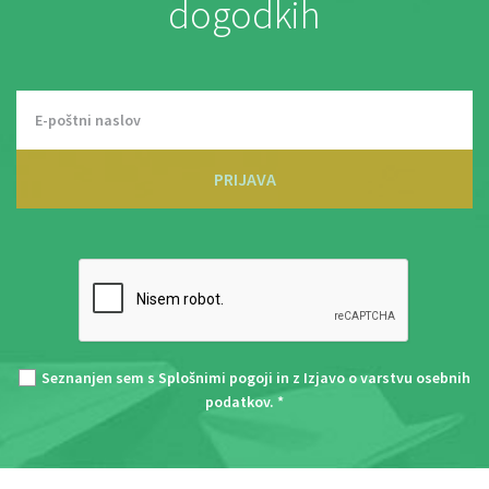
dogodkih
PRIJAVA
Seznanjen sem s
Splošnimi pogoji
in z
Izjavo o varstvu osebnih
podatkov
. *