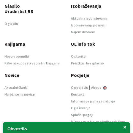
Glasilo
Izobraževanja
Uradni list RS
Aktualna izobraževanja
O glasilu
Izobraževanja po meri
Najem dvorane
Knjigarna
UL info tok
Novo v ponudbi
O storitvi
Kako nakupovati v spletni knjigarni
Preizkusi brezplačno
Novice
Podjetje
|
Aktualni članki
O podjetju
About
Naroči se na novice
Kontakt
Informacije javnega značaja
Oglaševanje
Splošni pogoji
Izjava o varstvu osebnih podatkov
×
E-dražbe
Obvestilo