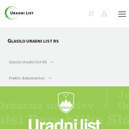
G
LASILO URADNI LIST RS
Glasilo Uradni list RS
Preklic dokumentov