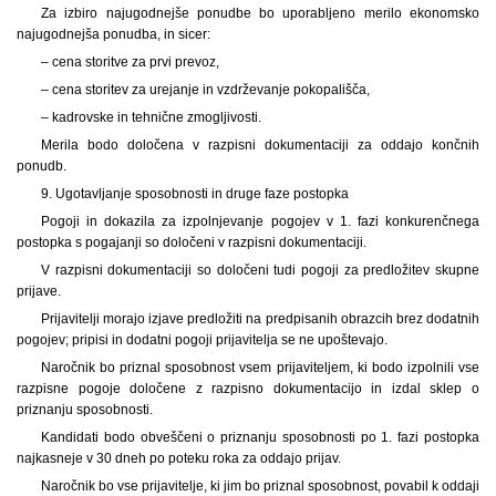
Za izbiro najugodnejše ponudbe bo uporabljeno merilo ekonomsko
najugodnejša ponudba, in sicer:
– cena storitve za prvi prevoz,
– cena storitev za urejanje in vzdrževanje pokopališča,
– kadrovske in tehnične zmogljivosti.
Merila bodo določena v razpisni dokumentaciji za oddajo končnih
ponudb.
9. Ugotavljanje sposobnosti in druge faze postopka
Pogoji in dokazila za izpolnjevanje pogojev v 1. fazi konkurenčnega
postopka s pogajanji so določeni v razpisni dokumentaciji.
V razpisni dokumentaciji so določeni tudi pogoji za predložitev skupne
prijave.
Prijavitelji morajo izjave predložiti na predpisanih obrazcih brez dodatnih
pogojev; pripisi in dodatni pogoji prijavitelja se ne upoštevajo.
Naročnik bo priznal sposobnost vsem prijaviteljem, ki bodo izpolnili vse
razpisne pogoje določene z razpisno dokumentacijo in izdal sklep o
priznanju sposobnosti.
Kandidati bodo obveščeni o priznanju sposobnosti po 1. fazi postopka
najkasneje v 30 dneh po poteku roka za oddajo prijav.
Naročnik bo vse prijavitelje, ki jim bo priznal sposobnost, povabil k oddaji