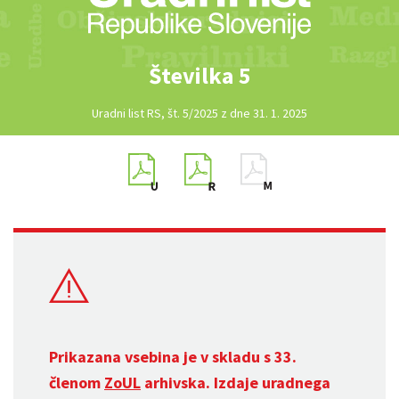
Številka 5
Uradni list RS, št. 5/2025 z dne 31. 1. 2025
Prikazana vsebina je v skladu s 33.
členom
ZoUL
arhivska. Izdaje uradnega