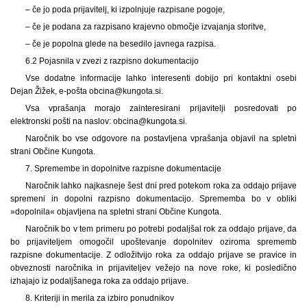
– če jo poda prijavitelj, ki izpolnjuje razpisane pogoje,
– če je podana za razpisano krajevno območje izvajanja storitve,
– če je popolna glede na besedilo javnega razpisa.
6.2 Pojasnila v zvezi z razpisno dokumentacijo
Vse dodatne informacije lahko interesenti dobijo pri kontaktni osebi
Dejan Žižek, e-pošta obcina@kungota.si.
Vsa vprašanja morajo zainteresirani prijavitelji posredovati po
elektronski pošti na naslov: obcina@kungota.si.
Naročnik bo vse odgovore na postavljena vprašanja objavil na spletni
strani Občine Kungota.
7. Spremembe in dopolnitve razpisne dokumentacije
Naročnik lahko najkasneje šest dni pred potekom roka za oddajo prijave
spremeni in dopolni razpisno dokumentacijo. Sprememba bo v obliki
»dopolnila« objavljena na spletni strani Občine Kungota.
Naročnik bo v tem primeru po potrebi podaljšal rok za oddajo prijave, da
bo prijaviteljem omogočil upoštevanje dopolnitev oziroma sprememb
razpisne dokumentacije. Z odložitvijo roka za oddajo prijave se pravice in
obveznosti naročnika in prijaviteljev vežejo na nove roke, ki posledično
izhajajo iz podaljšanega roka za oddajo prijave.
8. Kriteriji in merila za izbiro ponudnikov