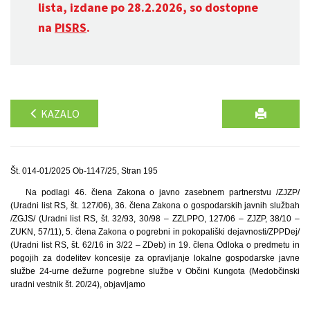
lista, izdane po 28.2.2026, so dostopne
na
PISRS
.
KAZALO
Št. 014-01/2025 Ob-1147/25, Stran 195
Na podlagi 46. člena Zakona o javno zasebnem partnerstvu /ZJZP/
(Uradni list RS, št. 127/06), 36. člena Zakona o gospodarskih javnih službah
/ZGJS/ (Uradni list RS, št. 32/93, 30/98 – ZZLPPO, 127/06 – ZJZP, 38/10 –
ZUKN, 57/11), 5. člena Zakona o pogrebni in pokopališki dejavnosti/ZPPDej/
(Uradni list RS, št. 62/16 in 3/22 – ZDeb) in 19. člena Odloka o predmetu in
pogojih za dodelitev koncesije za opravljanje lokalne gospodarske javne
službe 24-urne dežurne pogrebne službe v Občini Kungota (Medobčinski
uradni vestnik št. 20/24), objavljamo