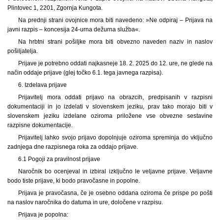
Plintovec 1, 2201, Zgornja Kungota.
Na prednji strani ovojnice mora biti navedeno: »Ne odpiraj – Prijava na
javni razpis – koncesija 24-urna dežurna služba«.
Na hrbtni strani pošiljke mora biti obvezno naveden naziv in naslov
pošiljatelja.
Prijave je potrebno oddati najkasneje 18. 2. 2025 do 12. ure, ne glede na
način oddaje prijave (glej točko 6.1. tega javnega razpisa).
6. Izdelava prijave
Prijavitelj mora oddati prijavo na obrazcih, predpisanih v razpisni
dokumentaciji in jo izdelati v slovenskem jeziku, prav tako morajo biti v
slovenskem jeziku izdelane oziroma priložene vse obvezne sestavine
razpisne dokumentacije.
Prijavitelj lahko svojo prijavo dopolnjuje oziroma spreminja do vključno
zadnjega dne razpisnega roka za oddajo prijave.
6.1 Pogoji za pravilnost prijave
Naročnik bo ocenjeval in izbiral izključno le veljavne prijave. Veljavne
bodo tiste prijave, ki bodo pravočasne in popolne.
Prijava je pravočasna, če je osebno oddana oziroma če prispe po pošti
na naslov naročnika do datuma in ure, določene v razpisu.
Prijava je popolna: