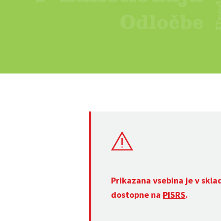
Prikazana vsebina je v skla
dostopne na
PISRS
.