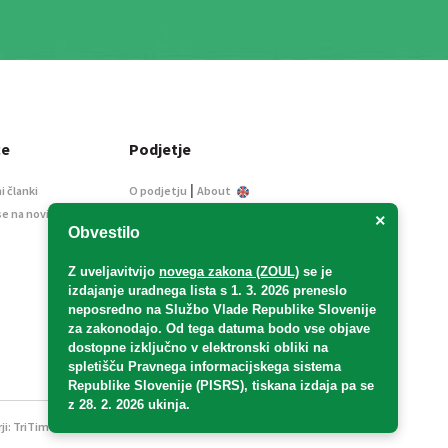
ce
Podjetje
|
i članki
O podjetju
About
se na novice
Kontakt
×
Obvestilo
Informacije javnega
značaja
Z uveljavitvijo
novega zakona (ZOUL)
se je
Oglaševanje
izdajanje uradnega lista s 1. 3. 2026 preneslo
Splošni pogoji
neposredno
na Službo Vlade Republike Slovenije
Izjava o varstvu osebnih
za zakonodajo
. Od tega datuma bodo vse objave
podatkov
dostopne izključno v elektronski obliki na
spletišču Pravnega informacijskega sistema
E-dražbe
Republike Slovenije (PISRS), tiskana izdaja pa se
z 28. 2. 2026 ukinja.
ji:
TriTim spletna agencija
v sodelovanju z 2Mobile