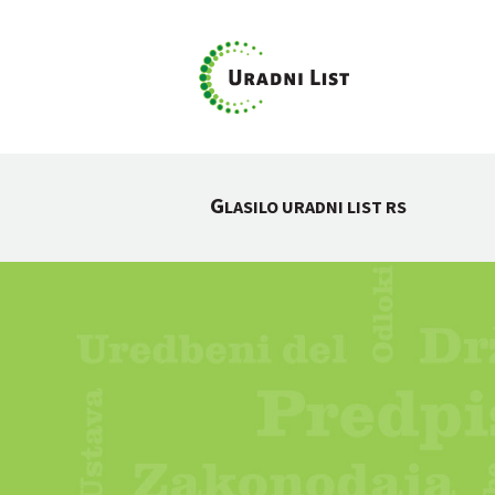
G
LASILO URADNI LIST RS