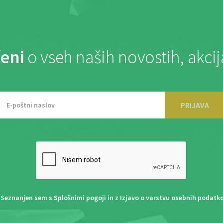
eni
o vseh naših novostih, akci
PRIJAVA
Seznanjen sem s
Splošnimi pogoji
in z
Izjavo o varstvu osebnih podatk