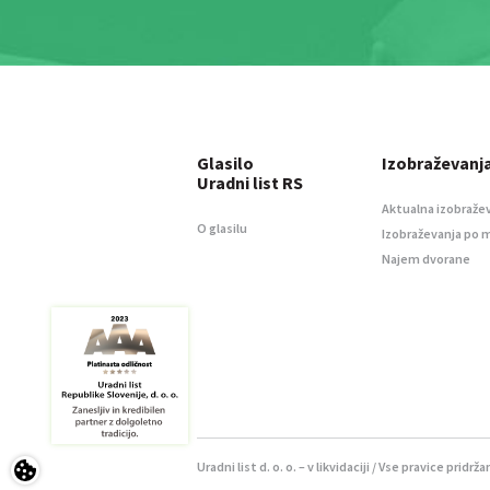
Glasilo
Izobraževanj
Uradni list RS
Aktualna izobraže
O glasilu
Izobraževanja po 
Najem dvorane
Uradni list d. o. o. – v likvidaciji / Vse pravice pridrža