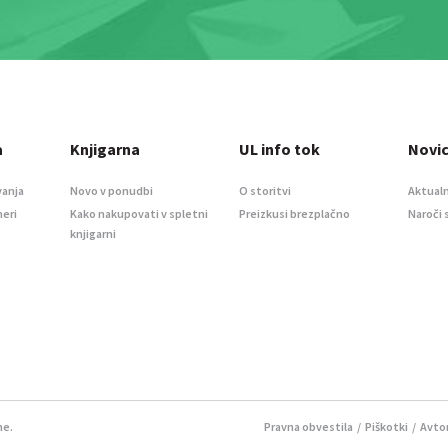
a
Knjigarna
UL info tok
Novi
vanja
Novo v ponudbi
O storitvi
Aktualn
meri
Kako nakupovati v spletni
Preizkusi brezplačno
Naroči 
knjigarni
ne.
Pravna obvestila
/
Piškotki
/ Avtor