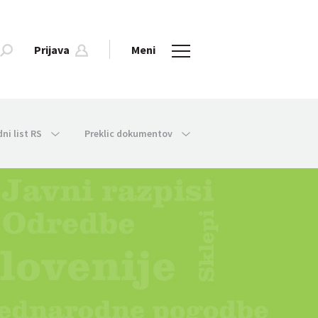
Prijava
Meni
dni list RS
Preklic dokumentov