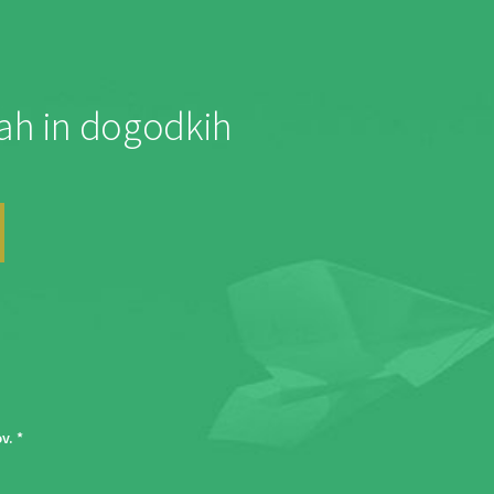
jah in dogodkih
ov
. *