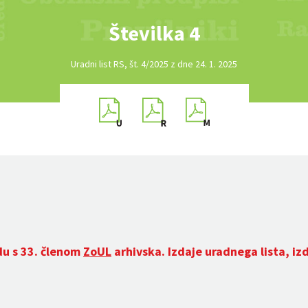
Številka 4
Uradni list RS, št. 4/2025 z dne 24. 1. 2025
du s 33. členom
ZoUL
arhivska. Izdaje uradnega lista, iz