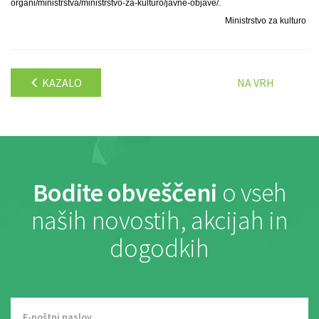
organi/ministrstva/ministrstvo-za-kulturo/javne-objave/.
Ministrstvo za kulturo
KAZALO
NA VRH
Bodite obveščeni
o vseh
naših novostih, akcijah in
dogodkih