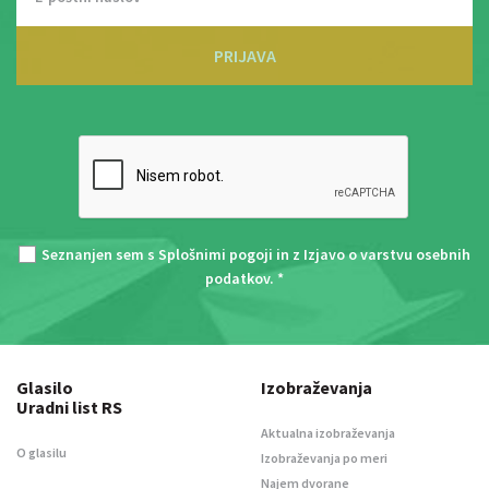
PRIJAVA
Seznanjen sem s
Splošnimi pogoji
in z
Izjavo o varstvu osebnih
podatkov
. *
Glasilo
Izobraževanja
Uradni list RS
Aktualna izobraževanja
O glasilu
Izobraževanja po meri
Najem dvorane