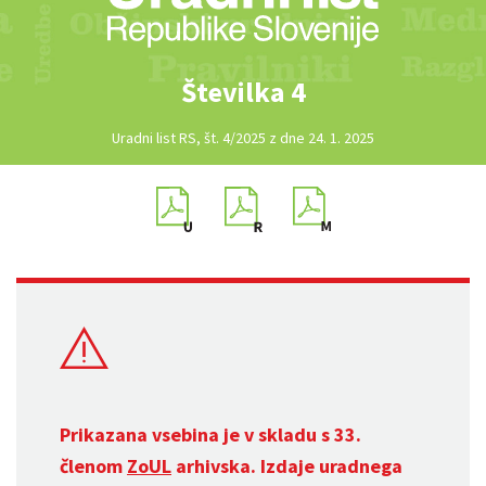
Številka 4
Uradni list RS, št. 4/2025 z dne 24. 1. 2025
Prikazana vsebina je v skladu s 33.
členom
ZoUL
arhivska. Izdaje uradnega