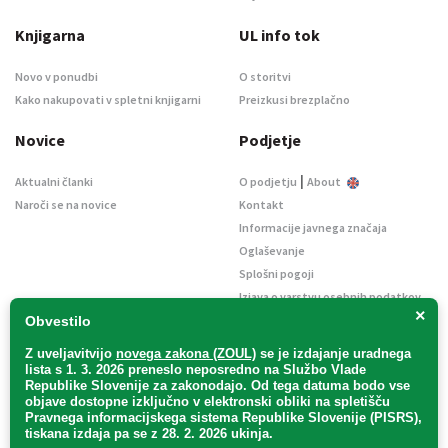
Knjigarna
UL info tok
Novo v ponudbi
O storitvi
Kako nakupovati v spletni knjigarni
Preizkusi brezplačno
Novice
Podjetje
|
Aktualni članki
O podjetju
About
Naroči se na novice
Kontakt
Informacije javnega značaja
Oglaševanje
Splošni pogoji
Izjava o varstvu osebnih podatkov
×
E-dražbe
Obvestilo
Z uveljavitvijo
novega zakona (ZOUL)
se je
izdajanje uradnega
lista s 1. 3. 2026 preneslo
neposredno
na Službo Vlade
Republike Slovenije za zakonodajo
. Od tega datuma bodo vse
objave dostopne izključno v elektronski obliki na spletišču
Pravnega informacijskega sistema Republike Slovenije (PISRS),
Uradni list d. o. o. – v likvidaciji / Vse pravice pridržane.
tiskana izdaja pa se z 28. 2. 2026 ukinja.
Pravna obvestila
/
Piškotki
/ Avtorji:
TriTim spletna agencija
v sodelovanju z