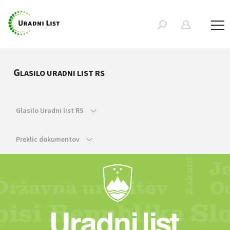
G
LASILO URADNI LIST RS
Glasilo Uradni list RS
Preklic dokumentov