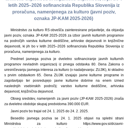
letih 2025–2026 sofinancirala Republika Slovenija iz
proračuna, namenjenega za kulturo (javni poziv,
oznaka JP-KAM 2025-2026)
Ministrstvo za kulturo RS obvešča zainteresirane prijavitelje, da objavlja
javni poziv, oznaka JP-KAM 2025-2026 za izbor javnih kulturnih programov
na področjih varstva kulturne dediščine, arhivske dejavnosti in knjižnične
dejavnosti, ki jih bo v letih 2025–2026 sofinancirala Republika Slovenija iz
proračuna, namenjenega za kulturo.
Predmet javnega poziva je dveletno sofinanciranje javnih kulturnih
programov nevladnih organizacij iz prvega odstavka 80. člena Zakona o
uresničevanju javnega interesa za kulturo (v nadaljevanju: ZUJIK), ki skladno
s prvim odstavkom 65. člena ZUJIK izvajajo javne kulturne programe in
zagotavljajo ter posredujejo javne kulturne dobrine na enem izmed
naslednjih vsebinskih področij: varstvo kulturne dediščine, arhivska
dejavnost, knjižnična dejavnost.
Obseg sredstev, namenjenih za javni poziv (JP-KAM 2025-2026) znaša
za dveletno obdobje skupaj predvidoma 390.000 EUR.
Javni poziv bo trajal od 24. 1. 2025 do 24. 2. 2025.
Besedilo javnega poziva se 24. 1. 2025 objavi na spletni strani
Ministrstva za kulturo https://www.gov.si/drzavni-