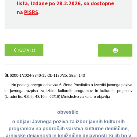
lista, izdane po 28.2.2026, so dostopne
na
PISRS
.
KAZALO
Št. 6200-1/2024-3340-15 Ob-1130/25, Stran 143
Na podlagi prvega odstavka 6. člena Pravilnika o izvedbi javnega poziva
in javnega razpisa za izbiro kulturnih programov in kulturnih projektov
(Uradni list RS, št. 43/10 in 62/16) Ministrstvo za kulturo objavlja
obvestilo
o objavi Javnega poziva za izbor javnih kulturnih
programov na področjih varstva kulturne dediščine,
arhivske dejavnosti in knjižnične dejavnosti, ki jih bo v