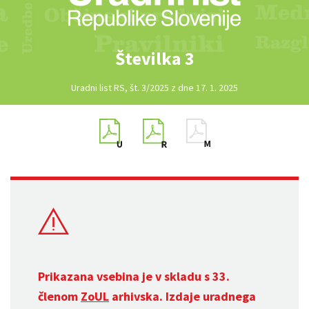
Številka 3
Uradni list RS, št. 3/2025 z dne 17. 1. 2025
Prikazana vsebina je v skladu s 33.
členom
ZoUL
arhivska. Izdaje uradnega