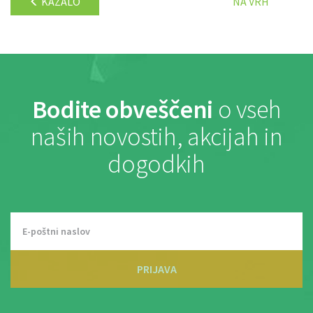
KAZALO
NA VRH
Bodite obveščeni
o vseh
naših novostih, akcijah in
dogodkih
PRIJAVA