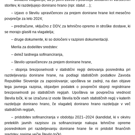
storitev, ki razdeljujejo donirano hrano (npr. statut …);
– izjavo o številu upravičencev za prejem donirane hrane kot mesečno
povprečje za leto 2024;
– predračune, vključno z DDV, za tehnično opremo in stroške dostave, ki
se morajo glasiti na vlagatelja;
– druge dokumente, ki so določeni v razpisni dokumentaciji.
Merila za dodelitev sredstev:
– delež lastnega sofinanciranja,
– število upravičencev za prejem donirane hrane,
– stopnja brezposelnosti v statistični regiji delovanja posrednika pri
razdeljevanju donirane hrane, na podlagi statističnih podatkov Zavoda
Republike Slovenije za zaposlovanje; upošteva se zadnji, na dan objave
tega javnega razpisa, objavljen podatek o povprečni stopnji registrirane
brezposelnosti po statističnih regijah. Upošteva se povprečna vrednost
števila točk, ki se izračuna iz vsote števila točk vseh statističnih regij v katerih
razdeljuje donirano hrano, če vlagatelj donirano hrano razdeljuje v več
statističnih regijah,
– pridobitev sofinanciranja v obdobju 2021–2024 (kandidat, ki v okviru
preteklih javnih razpisov za sofinanciranje nakupa tehnične opreme
posrednikom pri razdeljevanju donirane hrane še ni pridobil finančnih
sredstev, prejme večje število točk).