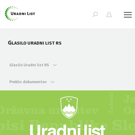
G
LASILO URADNI LIST RS
Glasilo Uradni list RS
Preklic dokumentov