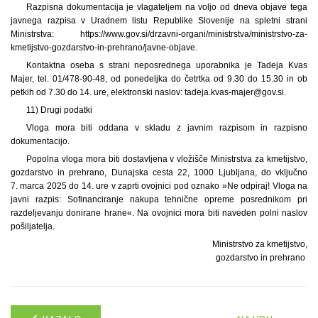
Razpisna dokumentacija je vlagateljem na voljo od dneva objave tega
javnega razpisa v Uradnem listu Republike Slovenije na spletni strani
Ministrstva: https://www.gov.si/drzavni-organi/ministrstva/ministrstvo-za-
kmetijstvo-gozdarstvo-in-prehrano/javne-objave.
Kontaktna oseba s strani neposrednega uporabnika je Tadeja Kvas
Majer, tel. 01/478-90-48, od ponedeljka do četrtka od 9.30 do 15.30 in ob
petkih od 7.30 do 14. ure, elektronski naslov: tadeja.kvas-majer@gov.si.
11) Drugi podatki
Vloga mora biti oddana v skladu z javnim razpisom in razpisno
dokumentacijo.
Popolna vloga mora biti dostavljena v vložišče Ministrstva za kmetijstvo,
gozdarstvo in prehrano, Dunajska cesta 22, 1000 Ljubljana, do vključno
7. marca 2025 do 14. ure v zaprti ovojnici pod oznako »Ne odpiraj! Vloga na
javni razpis: Sofinanciranje nakupa tehnične opreme posrednikom pri
razdeljevanju donirane hrane«. Na ovojnici mora biti naveden polni naslov
pošiljatelja.
Ministrstvo za kmetijstvo,
gozdarstvo in prehrano