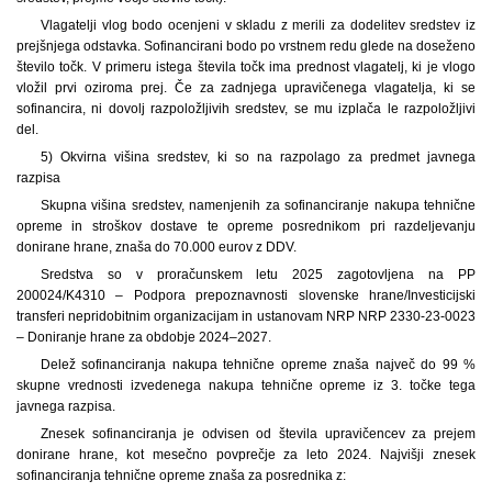
Vlagatelji vlog bodo ocenjeni v skladu z merili za dodelitev sredstev iz
prejšnjega odstavka. Sofinancirani bodo po vrstnem redu glede na doseženo
število točk. V primeru istega števila točk ima prednost vlagatelj, ki je vlogo
vložil prvi oziroma prej. Če za zadnjega upravičenega vlagatelja, ki se
sofinancira, ni dovolj razpoložljivih sredstev, se mu izplača le razpoložljivi
del.
5) Okvirna višina sredstev, ki so na razpolago za predmet javnega
razpisa
Skupna višina sredstev, namenjenih za sofinanciranje nakupa tehnične
opreme in stroškov dostave te opreme posrednikom pri razdeljevanju
donirane hrane, znaša do 70.000 eurov z DDV.
Sredstva so v proračunskem letu 2025 zagotovljena na PP
200024/K4310 – Podpora prepoznavnosti slovenske hrane/Investicijski
transferi nepridobitnim organizacijam in ustanovam NRP NRP 2330-23-0023
– Doniranje hrane za obdobje 2024–2027.
Delež sofinanciranja nakupa tehnične opreme znaša največ do 99 %
skupne vrednosti izvedenega nakupa tehnične opreme iz 3. točke tega
javnega razpisa.
Znesek sofinanciranja je odvisen od števila upravičencev za prejem
donirane hrane, kot mesečno povprečje za leto 2024. Najvišji znesek
sofinanciranja tehnične opreme znaša za posrednika z: