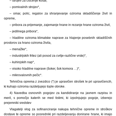
– strojev za čiščenje košar,
– pomivalnih strojev*,
– omar, polic, regalov za shranjevanje oziroma skladiščenje živil in
opreme,
– pribora za prijemanje, zajemanje hrane in rezanje hrane oziroma živil,
– jedilnega pribora*,
– hladilne oziroma klimatske naprave za hlajenje posebnih skladiščnih
prostorov za hrano oziroma živila,
– menažke*,
– industrijskih fritez (ali posod za cvrtje-različne vrste)*,
– kuhinjskih nap*,
– visoko hladilne naprave (šoker, šok komora …)*,
– mikrovalovnih pečic*.
Tehnična oprema z zvezdico (*) je upravičen strošek le pri upravičencih,
ki kuhajo oziroma razdeljujejo tople obroke.
4) Navedba osnovnih pogojev za kandidiranje na javnem razpisu in
meril, s pomočjo katerih se med tistimi, ki izpolnjujejo pogoje, izberejo
prejemniki sredstev
Vlagatelji vlog za sofinanciranje nakupa tehnične opreme in stroškov
dostave te opreme so posredniki pri razdeljevanju donirane hrane, ki imajo