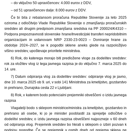
– do vključno 50 upravičencev: 4.000 eurov z DDV,
– od 51 upravičencev dalje: 8.000 eurov z DDV.
Če bi bila z rebalansom proračuna Republike Slovenije za leto 2025
oziroma z odločitvijo Vlade Republike Slovenije o zmanjšanju proračunskih
sredstev ali drugim predpisom zmanjšana sredstva na PP 200024/K4310 –
Podpora prepoznavnosti slovenske hrane/Investicijski transferi nepridobitnim
organizacijam in ustanovam NRP 2330-23-0023 – Doniranje hrane za
obdobje 2024–2027, se k pogodbi sklene aneks glede na razpoložljivo
višino sredstev, upoštevaje prioritete ministrstva.
6) Rok, do katerega morajo biti predložene vloge za dodelitev sredstev:
rok za vložitev vlog iz tega javnega razpisa je do vključno 7. marca 2025 do
14. ure.
7) Datum odpiranja vlog za dodelitev sredstev: odpiranje vlog je javno,
dne 10. marca 2025 ob 9. uri, v sobi 141 Ministrstva za kmetijstvo, gozdarstvo
in prehrano, Dunajska cesta 22 v Ljubljani.
8) Rok, v katerem bodo potencialni prejemniki obveščeni o izidu javnega
razpisa
Vlagatelji bodo s sklepom ministrice/ministra za kmetijstvo, gozdarstvo in
prehrano ali osebe, ki jo je minister pooblastil za sprejetje odločitve o
dodelitvi sredstev, o izidu javnega razpisa obveščeni najpozneje v 60 dneh
od odpiranja vlog. Prejemnik sredstev bo hkrati s sklepom o izbiri pozvan k
podpisu pogodbe. Če se prejemnik v osmih dneh od prejema sklepa ne