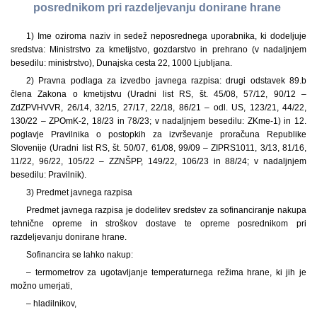
posrednikom pri razdeljevanju donirane hrane
1) Ime oziroma naziv in sedež neposrednega uporabnika, ki dodeljuje
sredstva: Ministrstvo za kmetijstvo, gozdarstvo in prehrano (v nadaljnjem
besedilu: ministrstvo), Dunajska cesta 22, 1000 Ljubljana.
2) Pravna podlaga za izvedbo javnega razpisa: drugi odstavek 89.b
člena Zakona o kmetijstvu (Uradni list RS, št. 45/08, 57/12, 90/12 –
ZdZPVHVVR, 26/14, 32/15, 27/17, 22/18, 86/21 – odl. US, 123/21, 44/22,
130/22 – ZPOmK-2, 18/23 in 78/23; v nadaljnjem besedilu: ZKme-1) in 12.
poglavje Pravilnika o postopkih za izvrševanje proračuna Republike
Slovenije (Uradni list RS, št. 50/07, 61/08, 99/09 – ZIPRS1011, 3/13, 81/16,
11/22, 96/22, 105/22 – ZZNŠPP, 149/22, 106/23 in 88/24; v nadaljnjem
besedilu: Pravilnik).
3) Predmet javnega razpisa
Predmet javnega razpisa je dodelitev sredstev za sofinanciranje nakupa
tehnične opreme in stroškov dostave te opreme posrednikom pri
razdeljevanju donirane hrane.
Sofinancira se lahko nakup:
– termometrov za ugotavljanje temperaturnega režima hrane, ki jih je
možno umerjati,
– hladilnikov,