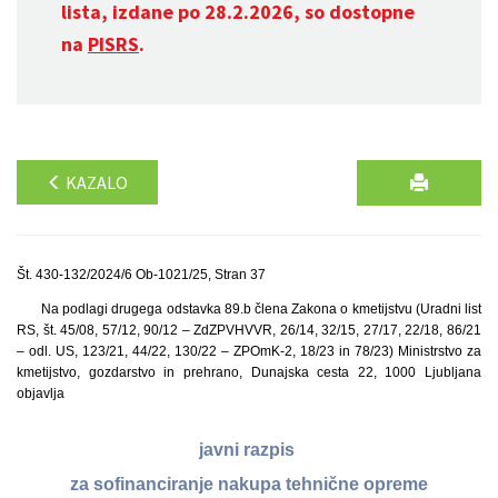
lista, izdane po 28.2.2026, so dostopne
na
PISRS
.
KAZALO
Št. 430-132/2024/6 Ob-1021/25, Stran 37
Na podlagi drugega odstavka 89.b člena Zakona o kmetijstvu (Uradni list
RS, št. 45/08, 57/12, 90/12 – ZdZPVHVVR, 26/14, 32/15, 27/17, 22/18, 86/21
– odl. US, 123/21, 44/22, 130/22 – ZPOmK-2, 18/23 in 78/23) Ministrstvo za
kmetijstvo, gozdarstvo in prehrano, Dunajska cesta 22, 1000 Ljubljana
objavlja
javni razpis
za sofinanciranje nakupa tehnične opreme