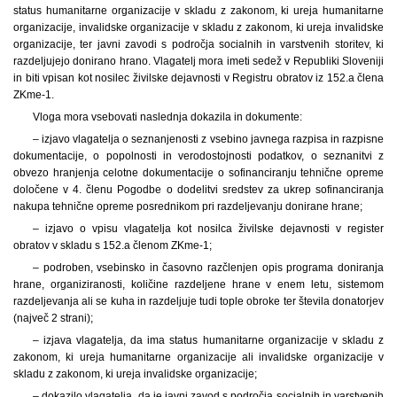
status humanitarne organizacije v skladu z zakonom, ki ureja humanitarne
organizacije, invalidske organizacije v skladu z zakonom, ki ureja invalidske
organizacije, ter javni zavodi s področja socialnih in varstvenih storitev, ki
razdeljujejo donirano hrano. Vlagatelj mora imeti sedež v Republiki Sloveniji
in biti vpisan kot nosilec živilske dejavnosti v Registru obratov iz 152.a člena
ZKme-1.
Vloga mora vsebovati naslednja dokazila in dokumente:
– izjavo vlagatelja o seznanjenosti z vsebino javnega razpisa in razpisne
dokumentacije, o popolnosti in verodostojnosti podatkov, o seznanitvi z
obvezo hranjenja celotne dokumentacije o sofinanciranju tehnične opreme
določene v 4. členu Pogodbe o dodelitvi sredstev za ukrep sofinanciranja
nakupa tehnične opreme posrednikom pri razdeljevanju donirane hrane;
– izjavo o vpisu vlagatelja kot nosilca živilske dejavnosti v register
obratov v skladu s 152.a členom ZKme-1;
– podroben, vsebinsko in časovno razčlenjen opis programa doniranja
hrane, organiziranosti, količine razdeljene hrane v enem letu, sistemom
razdeljevanja ali se kuha in razdeljuje tudi tople obroke ter števila donatorjev
(največ 2 strani);
– izjava vlagatelja, da ima status humanitarne organizacije v skladu z
zakonom, ki ureja humanitarne organizacije ali invalidske organizacije v
skladu z zakonom, ki ureja invalidske organizacije;
– dokazilo vlagatelja, da je javni zavod s področja socialnih in varstvenih