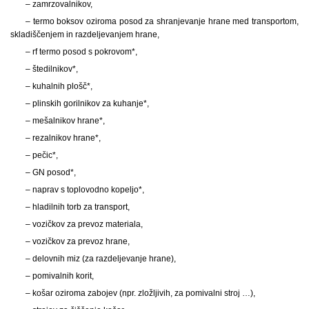
– zamrzovalnikov,
– termo boksov oziroma posod za shranjevanje hrane med transportom,
skladiščenjem in razdeljevanjem hrane,
– rf termo posod s pokrovom*,
– štedilnikov*,
– kuhalnih plošč*,
– plinskih gorilnikov za kuhanje*,
– mešalnikov hrane*,
– rezalnikov hrane*,
– pečic*,
– GN posod*,
– naprav s toplovodno kopeljo*,
– hladilnih torb za transport,
– vozičkov za prevoz materiala,
– vozičkov za prevoz hrane,
– delovnih miz (za razdeljevanje hrane),
– pomivalnih korit,
– košar oziroma zabojev (npr. zložljivih, za pomivalni stroj …),