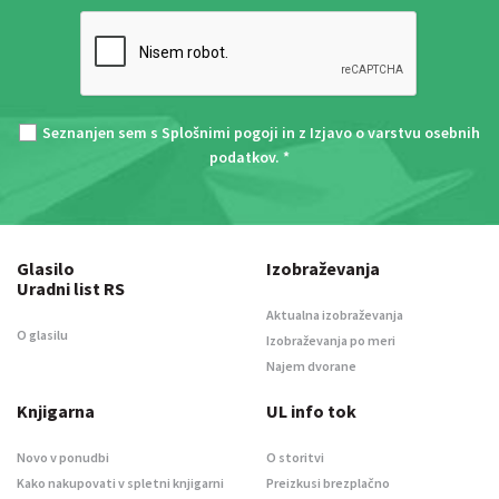
Seznanjen sem s
Splošnimi pogoji
in z
Izjavo o varstvu osebnih
podatkov
. *
Glasilo
Izobraževanja
Uradni list RS
Aktualna izobraževanja
O glasilu
Izobraževanja po meri
Najem dvorane
Knjigarna
UL info tok
Novo v ponudbi
O storitvi
Kako nakupovati v spletni knjigarni
Preizkusi brezplačno