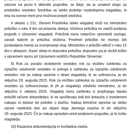
odzove na poziv k sklenitvi pogodbe, se šteje, da je umaknil vlogo za
pridobitev sredstev. Sredstva se lahko dodelijo naslednjemu vlagatelju, ki
ima na osnovi meril prvi možnost prejeti sredstva.
V skladu z 231. členom Pravilnika lahko vlagatelj vloži na ministrstvo
pritožbo v roku 8 dni od prejema sklepa. Vložena pritožba ne zadrži podpisa
pogodb z izbranimi vlagatelji. Pritožnik mora natančno opredeliti razloge,
zaradi katerih je pritožba vložena. Predmet pritožbe ne morejo biti
postavljena merila za ocenjevanje vlog. Ministrstvo o pritožbi odloči v roku 15
dni s sklepom. Zoper sklep ni dopustna pritožba, dopustno pa je vložiti tožbo
v upravnem sporu pri Upravnem sodišču Republike Slovenije.
9) Rok za porabo dodeljenih sredstev, rok za vložitev zahtevka za
izplačilo odobrenih sredstev in priloge k zahtevku za izplačilo odobrenih
sredstev: rok za nakup opreme s strani vlagatelja, ki se sofinancira, je do
vključno 29. avgusta 2025. Rok za vložitev zahtevka za izplačilo odobrenih
sredstev za sofinanciranje, ki jih je vlagatelju odobrilo ministrstvo, je do
vključno 3. oktobra 2025. Vlagatelj mora zahtevku iz prejšnjega stavka
priložiti račune dobaviteljev, ki se upoštevajo tudi kot dokazila o izvedenem
nakupu in dobavi ter potrdilo o plačilu. Nakup tehnične opreme se lahko
opravi naslednji dan po objavi tega Javnega razpisa in do vključno
29. avgusta 2025. Če je nakup opravljen pred podpisom pogodbe, je to riziko
vlagatelja.
10) Razpisna dokumentacija in kontaktna oseba