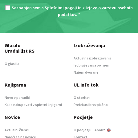
Seznanjen sem s
Splošnimi pogoji
in z
Izjavo o varstvu osebnih
podatkov
. *
Glasilo
Izobraževanja
Uradni list RS
Aktualna izobraževanja
O glasilu
Izobraževanja po meri
Najem dvorane
Knjigarna
UL info tok
Novo v ponudbi
O storitvi
Kako nakupovati v spletni knjigarni
Preizkusi brezplačno
Novice
Podjetje
|
Aktualni članki
O podjetju
About
Naroči se na novice
Kontakt