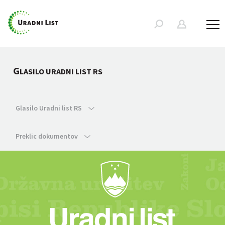
G
LASILO URADNI LIST RS
Glasilo Uradni list RS
Preklic dokumentov