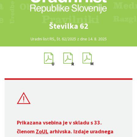
Številka 62
Uradni list RS, št. 62/2025 z dne 14. 8. 2025
Prikazana vsebina je v skladu s 33.
členom
ZoUL
arhivska. Izdaje uradnega