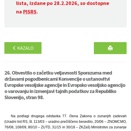
lista, izdane po 28.2.2026, so dostopne
na
PISRS
.
KAZALO
26. Obvestilo o začetku veljavnosti Sporazuma med
državami pogodbenicami Konvencije o ustanovitvi
Evropske vesoljske agencije in Evropsko vesoljsko agencijo
o varovanju in izmenjavi tajnih podatkov za Republiko
Slovenijo, stran 98.
Na podlagi drugega odstavka 77. člena Zakona o zunanjih zadevah
(Uradni list RS, št. 113/03 – uradno prečiščeno besedilo, 20/06 – ZNOMCMO,
76/08, 108/09, 80/10 – ZUTD, 31/15 in 30/18 – ZKZaš) Ministrstvo za zunanje