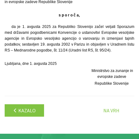
in evropske zadeve Republike Slovenije
s p o r o č a,
da je 1. avgusta 2025 za Republiko Slovenijo začel veljati Sporazum
med državami pogodbenicami Konvencije o ustanovitvi Evropske vesoljske
agencije in Evropsko vesoljsko agencijo o varovanju in izmenjavi tajnih
podatkov, sestavljen 19. avgusta 2002 v Parizu in objavljen v Uradnem listu
RS – Mednarodne pogodbe, št. 11/24 (Uradni list RS, št. 95/24).
Ljubljana, dne 1. avgusta 2025
Ministrstvo za zunanje in
evropske zadeve
Republike Slovenije
KAZALO
NA VRH