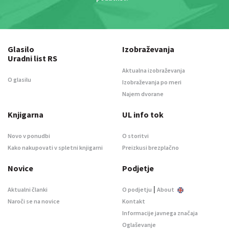
Glasilo
Izobraževanja
Uradni list RS
Aktualna izobraževanja
O glasilu
Izobraževanja po meri
Najem dvorane
Knjigarna
UL info tok
Novo v ponudbi
O storitvi
Kako nakupovati v spletni knjigarni
Preizkusi brezplačno
Novice
Podjetje
|
Aktualni članki
O podjetju
About
Naroči se na novice
Kontakt
Informacije javnega značaja
Oglaševanje