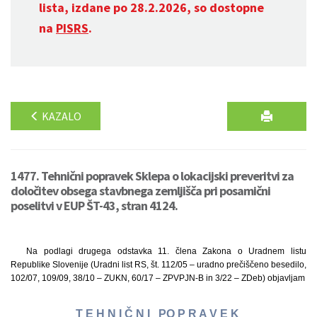
lista, izdane po 28.2.2026, so dostopne
na
PISRS
.
KAZALO
1477. Tehnični popravek Sklepa o lokacijski preveritvi za
določitev obsega stavbnega zemljišča pri posamični
poselitvi v EUP ŠT-43, stran 4124.
Na podlagi drugega odstavka 11. člena Zakona o Uradnem listu
Republike Slovenije (Uradni list RS, št. 112/05 – uradno prečiščeno besedilo,
102/07, 109/09, 38/10 – ZUKN, 60/17 – ZPVPJN-B in 3/22 – ZDeb) objavljam
T E H N I Č N I PO P R A V E K