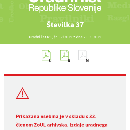
Številka 37
Uradni list RS, št. 37/2025 z dne 23. 5. 2025
Prikazana vsebina je v skladu s 33.
členom
ZoUL
arhivska. Izdaje uradnega