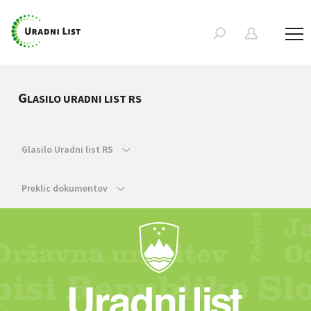
G
LASILO URADNI LIST RS
Glasilo Uradni list RS
Preklic dokumentov