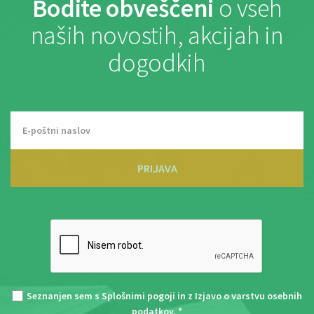
Bodite obveščeni
o vseh
naših novostih, akcijah in
dogodkih
PRIJAVA
Seznanjen sem s
Splošnimi pogoji
in z
Izjavo o varstvu osebnih
podatkov
. *