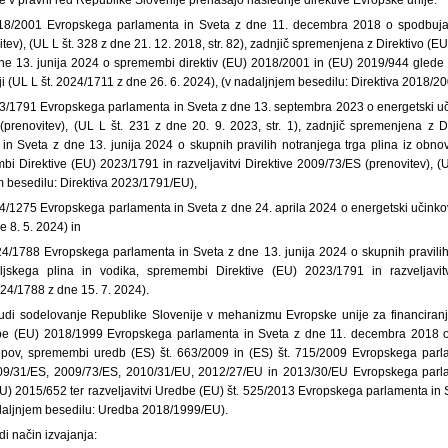
018/2001 Evropskega parlamenta in Sveta z dne 11. decembra 2018 o spodbuja
vitev), (UL L št. 328 z dne 21. 12. 2018, str. 82), zadnjič spremenjena z Direktivo 
ne 13. junija 2024 o spremembi direktiv (EU) 2018/2001 in (EU) 2019/944 glede 
iji (UL L št. 2024/1711 z dne 26. 6. 2024), (v nadaljnjem besedilu: Direktiva 2018/2
23/1791 Evropskega parlamenta in Sveta z dne 13. septembra 2023 o energetski uč
prenovitev), (UL L št. 231 z dne 20. 9. 2023, str. 1), zadnjič spremenjena z D
n Sveta z dne 13. junija 2024 o skupnih pravilih notranjega trga plina iz obnovl
bi Direktive (EU) 2023/1791 in razveljavitvi Direktive 2009/73/ES (prenovitev), 
m besedilu: Direktiva 2023/1791/EU),
4/1275 Evropskega parlamenta in Sveta z dne 24. aprila 2024 o energetski učinkovi
e 8. 5. 2024) in
24/1788 Evropskega parlamenta in Sveta z dne 13. junija 2024 o skupnih pravilih 
eljskega plina in vodika, spremembi Direktive (EU) 2023/1791 in razveljavit
024/1788 z dne 15. 7. 2024).
tudi sodelovanje Republike Slovenije v mehanizmu Evropske unije za financiranje
dbe (EU) 2018/1999 Evropskega parlamenta in Sveta z dne 11. decembra 2018 o
epov, spremembi uredb (ES) št. 663/2009 in (ES) št. 715/2009 Evropskega parlam
09/31/ES, 2009/73/ES, 2010/31/EU, 2012/27/EU in 2013/30/EU Evropskega parlam
U) 2015/652 ter razveljavitvi Uredbe (EU) št. 525/2013 Evropskega parlamenta in S
nadaljnjem besedilu: Uredba 2018/1999/EU).
di način izvajanja: