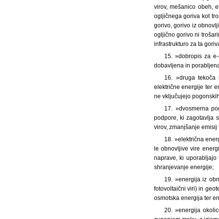
virov, mešanico obeh, el
ogljičnega goriva kot t
gorivo, gorivo iz obnovlj
ogljično gorivo ni trošar
infrastrukturo za ta gor
15. »dobropis za e-m
dobavljena in porabljen
16. »druga tekoča 
električne energije ter 
ne vključujejo pogonskih
17. »dvosmerna pog
podpore, ki zagotavlja s
virov, zmanjšanje emisij 
18. »električna energ
le obnovljive vire energ
naprave, ki uporabljajo 
shranjevanje energije;
19. »energija iz obno
fotovoltaični viri) in ge
osmotska energija ter en
20. »energija okoli