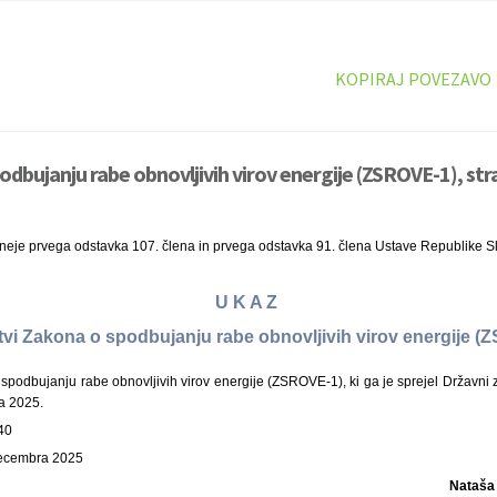
KOPIRAJ POVEZAVO
odbujanju rabe obnovljivih virov energije (ZSROVE-1), str
ineje prvega odstavka 107. člena in prvega odstavka 91. člena Ustave Republike S
U K A Z
itvi Zakona o spodbujanju rabe obnovljivih virov energije 
podbujanju rabe obnovljivih virov energije (ZSROVE-1), ki ga je sprejel Državni 
a 2025.
40
decembra 2025
Nataša