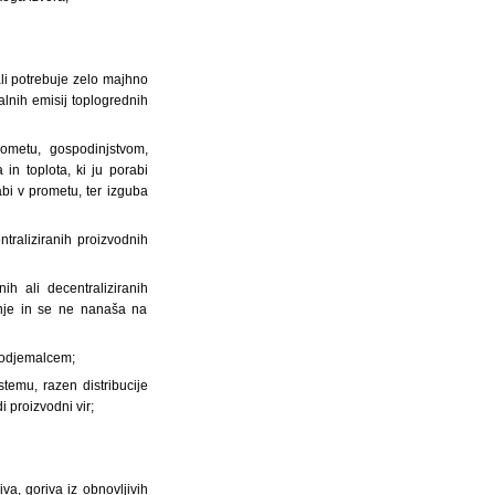
ali potrebuje zelo majhno
valnih emisij toplogrednih
rometu, gospodinjstvom,
 in toplota, ki ju porabi
bi v prometu, ter izguba
entraliziranih proizvodnih
ih ali decentraliziranih
anje in se ne nanaša na
m odjemalcem;
istemu, razen distribucije
i proizvodni vir;
va, goriva iz obnovljivih