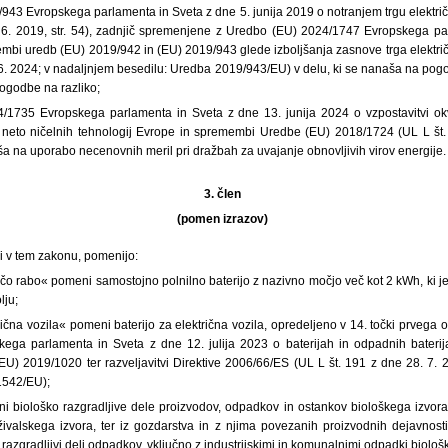
43 Evropskega parlamenta in Sveta z dne 5. junija 2019 o notranjem trgu električ
. 6. 2019, str. 54), zadnjič spremenjene z Uredbo (EU) 2024/1747 Evropskega pa
mbi uredb (EU) 2019/942 in (EU) 2019/943 glede izboljšanja zasnove trga električ
 6. 2024; v nadaljnjem besedilu: Uredba 2019/943/EU) v delu, ki se nanaša na pog
ogodbe na razliko;
/1735 Evropskega parlamenta in Sveta z dne 13. junija 2024 o vzpostavitvi okv
 neto ničelnih tehnologij Evrope in spremembi Uredbe (EU) 2018/1724 (UL L št.
ša na uporabo necenovnih meril pri dražbah za uvajanje obnovljivih virov energije.
3. člen
(pomen izrazov)
eni v tem zakonu, pomenijo:
čo rabo« pomeni samostojno polnilno baterijo z nazivno močjo več kot 2 kWh, ki j
ju;
trična vozila« pomeni baterijo za električna vozila, opredeljeno v 14. točki prvega
ega parlamenta in Sveta z dne 12. julija 2023 o baterijah in odpadnih baterij
U) 2019/1020 ter razveljavitvi Direktive 2006/66/ES (UL L št. 191 z dne 28. 7. 20
1542/EU);
 biološko razgradljive dele proizvodov, odpadkov in ostankov biološkega izvora i
živalskega izvora, ter iz gozdarstva in z njima povezanih proizvodnih dejavnosti,
 razgradljivi deli odpadkov, vključno z industrijskimi in komunalnimi odpadki biološ