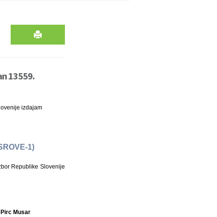
an 13559.
lovenije izdajam
(ZSROVE-1)
zbor Republike Slovenije
 Pirc Musar