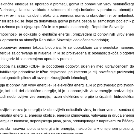
ektrične energije za uporabo v prometu, goriva iz obnovljivih virov nebiološkega
rošarinskega izdelka, v skladu z zakonom, ki ureja trošarine, v porabo na območju
ivih virov, mešanica obeh, električna energija, gorivo iz obnovljivih virov nebiološk
inski izdelek, se šteje za dobavitelja goriva pravna oseba ali samostojni podjetnik 
iva oziroma prek njega sprošča le-to v porabo na območju Republike Slovenije;
obilnost« je dokazilo o električni energiji, proizvedeni iz obnovljivih virov energi
a v prometu na območju Republike Slovenije v določenem obdobju;
biogoriva« pomeni tekoča biogoriva, ki se uporabljajo za energetske namene,
energije za ogrevanje in hlajenje, in ki so proizvedena iz biomase; tekoča biogo
 biogoriv, ki so namenjena uporabi v prometu;
odba na razliko (CfD)« je pogodbeni dogovor, sklenjen med upravičencem do
tabilizacijo prihodkov iz tržne dejavnosti, pri katerem je cilj povečanje proizvodnj
toplogrednih plinov ali razvoj nizkoogljičnih tehnologij;
ija iz obnovljivih virov energije« je električna energija, ki jo proizvedejo proizvod
ije, kot tudi del električne energije, ki jo iz obnovljivih virov energije proizvede
tudi neobnovljive vire energije, razen električne energije iz črpalnih hidroelektr
vljivih virov« je energija iz obnovljivih nefosilnih virov, in sicer vetrna, sončna 
otermalna energija, energija okolice, energija plimovanja, valovanja in druga energ
ergija iz biomase, deponijskega plina, plina, pridobljenega z napravami za čiščenje
ce« sta naravna toplotna energija in energija, nakopičena v omejenem prostoru,