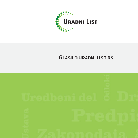
G
LASILO URADNI LIST RS