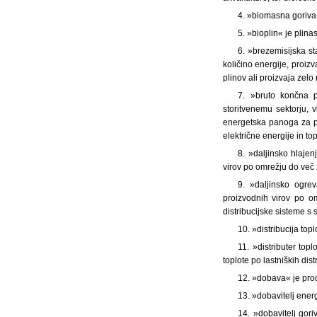
4. »biomasna goriva«
5. »bioplin« je plin
6. »brezemisijska st
količino energije, proizv
plinov ali proizvaja zelo
7. »bruto končna p
storitvenemu sektorju, v
energetska panoga za pr
električne energije in top
8. »daljinsko hlajenj
virov po omrežju do več 
9. »daljinsko ogrev
proizvodnih virov po o
distribucijske sisteme 
10. »distribucija to
11. »distributer topl
toplote po lastniških dist
12. »dobava« je prod
13. »dobavitelj energ
14. »dobavitelj gori