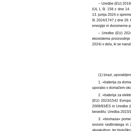
– Uredbe (EU) 2019/9
(UL L št. 158 z dne 14
13. junija 2024 o spreme
št. 2024/1747 z dne 26.
energije in dvosmerne p
– Uredbe (EU) 2024
ekosistema proizvodnje
2024) v delu, ki se nana
(1) Izrazi, uporablj
1. »baterija za doma
uporabo v domačem okol
2. »baterija za elek
(EU) 2023/1542 Evropsk
2008/93/ES in Uredbe (E
besedilu: Uredba 2023/
3. »biomasa« pomeni
snovmi rastlinskega in 
akvakulturo, ter biološko