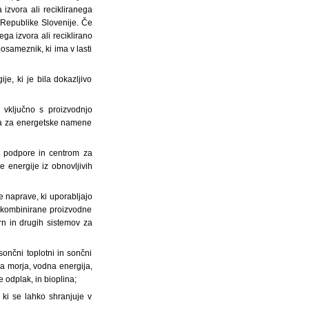
 izvora ali recikliranega
 Republike Slovenije. Če
ega izvora ali reciklirano
posameznik, ki ima v lasti
je, ki je bila dokazljivo
 vključno s proizvodnjo
riva za energetske namene
 podpore in centrom za
e energije iz obnovljivih
ne naprave, ki uporabljajo
jo kombinirane proizvodne
arn in drugih sistemov za
(sončni toplotni in sončni
ija morja, vodna energija,
 odplak, in bioplina;
 ki se lahko shranjuje v