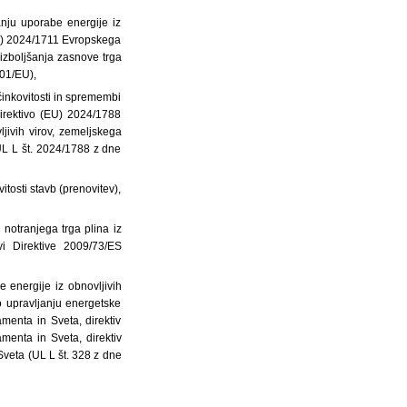
nju uporabe energije iz
(EU) 2024/1711 Evropskega
izboljšanja zasnove trga
001/EU),
inkovitosti in spremembi
irektivo (EU) 2024/1788
jivih virov, zemeljskega
(UL L št. 2024/1788 z dne
tosti stavb (prenovitev),
notranjega trga plina iz
vi Direktive 2009/73/ES
 energije iz obnovljivih
 upravljanju energetske
enta in Sveta, direktiv
enta in Sveta, direktiv
veta (UL L št. 328 z dne