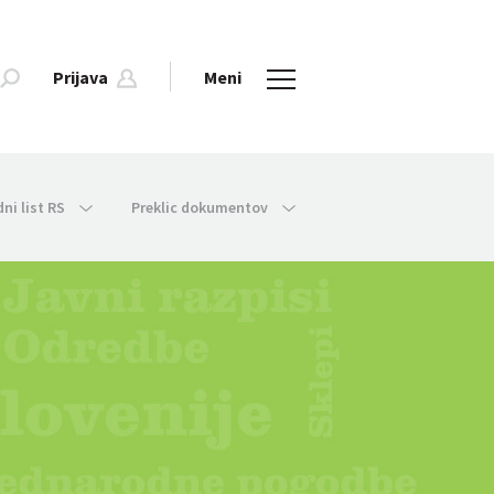
Prijava
Meni
dni list RS
Preklic dokumentov