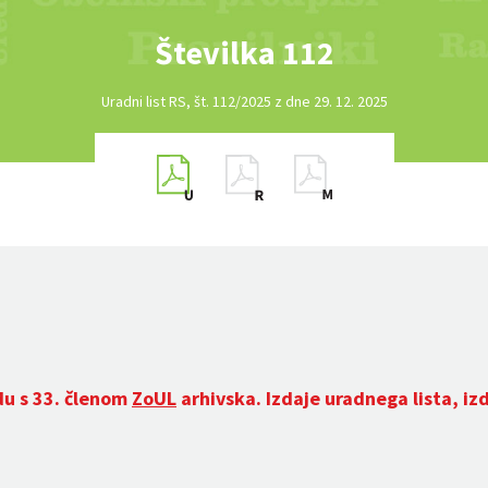
Številka 112
Uradni list RS, št. 112/2025 z dne 29. 12. 2025
du s 33. členom
ZoUL
arhivska. Izdaje uradnega lista, iz