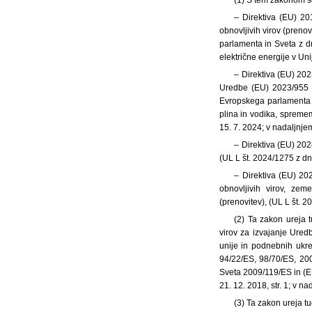
– Direktiva (EU) 2
obnovljivih virov (preno
parlamenta in Sveta z d
električne energije v Un
– Direktiva (EU) 20
Uredbe (EU) 2023/955 (
Evropskega parlamenta i
plina in vodika, spremem
15. 7. 2024; v nadaljnje
– Direktiva (EU) 202
(UL L št. 2024/1275 z dn
– Direktiva (EU) 20
obnovljivih virov, zem
(prenovitev), (UL L št. 2
(2) Ta zakon ureja 
virov za izvajanje Ure
unije in podnebnih ukr
94/22/ES, 98/70/ES, 20
Sveta 2009/119/ES in (E
21. 12. 2018, str. 1; v 
(3) Ta zakon ureja tu