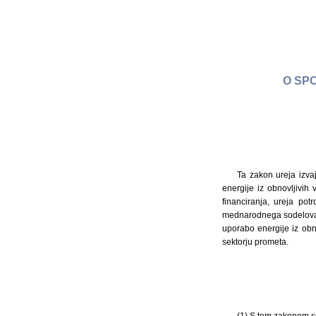
O SP
Ta zakon ureja izvaj
energije iz obnovljivih
financiranja, ureja po
mednarodnega sodelovanja
uporabo energije iz obno
sektorju prometa.
(1) S tem zakonom se