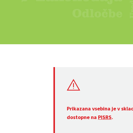
Prikazana vsebina je v skla
dostopne na
PISRS
.