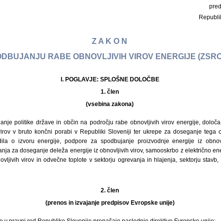
pre
Republi
Z A K O N
ODBUJANJU RABE OBNOVLJIVIH VIROV ENERGIJE (ZSRO
I. POGLAVJE: SPLOŠNE DOLOČBE
1. člen
(vsebina zakona)
anje politike države in občin na področju rabe obnovljivih virov energije, določa
 virov v bruto končni porabi v Republiki Sloveniji ter ukrepe za doseganje tega c
trdila o izvoru energije, podpore za spodbujanje proizvodnje energije iz obnov
 za doseganje deleža energije iz obnovljivih virov, samooskrbo z električno energ
vljivih virov in odvečne toplote v sektorju ogrevanja in hlajenja, sektorju stavb, 
2. člen
(prenos in izvajanje predpisov Evropske unije)
 v pravni red Republike Slovenije prenašajo naslednje direktive Evropske unije: