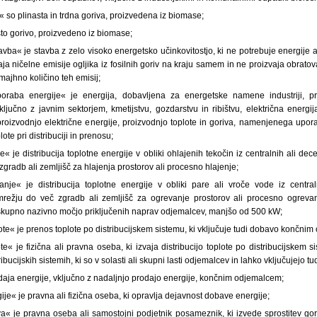
 so plinasta in trdna goriva, proizvedena iz biomase;
asto gorivo, proizvedeno iz biomase;
avba« je stavba z zelo visoko energetsko učinkovitostjo, ki ne potrebuje energije 
aja ničelne emisije ogljika iz fosilnih goriv na kraju samem in ne proizvaja obrato
 majhno količino teh emisij;
oraba energije« je energija, dobavljena za energetske namene industriji, p
ključno z javnim sektorjem, kmetijstvu, gozdarstvu in ribištvu, električna energija
oizvodnjo električne energije, proizvodnjo toplote in goriva, namenjenega upora
lote pri distribuciji in prenosu;
e« je distribucija toplotne energije v obliki ohlajenih tekočin iz centralnih ali dec
zgradb ali zemljišč za hlajenja prostorov ali procesno hlajenje;
anje« je distribucija toplotne energije v obliki pare ali vroče vode iz centraln
mrežju do več zgradb ali zemljišč za ogrevanje prostorov ali procesno ogrev
s skupno nazivno močjo priključenih naprav odjemalcev, manjšo od 500 kW;
plote« je prenos toplote po distribucijskem sistemu, ki vključuje tudi dobavo končni
ote« je fizična ali pravna oseba, ki izvaja distribucijo toplote po distribucijskem s
ribucijskih sistemih, ki so v solasti ali skupni lasti odjemalcev in lahko vključujejo tud
aja energije, vključno z nadaljnjo prodajo energije, končnim odjemalcem;
ije« je pravna ali fizična oseba, ki opravlja dejavnost dobave energije;
va« je pravna oseba ali samostojni podjetnik posameznik, ki izvede sprostitev gori