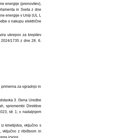
ne energije (prenovitev),
rlamenta in Sveta z dne
ne energije v Uniji (UL L
odbe o nakupu električne
ira ukrepov za krepitev
 2024/1735 z dne 28. 6.
e primerna za vgradnjo in
 odstavka 3. člena Uredbe
ah, spremembi Direktive
23, str. 1; v nadaljnjem
z kmetijstva, vključno s
 vključno z ribištvom in
kega izvora;