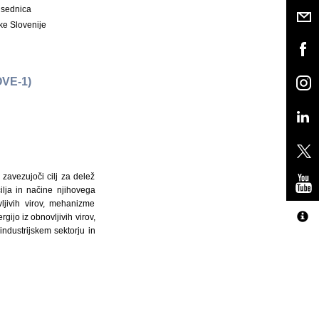
dsednica
ke Slovenije
VE-1)
 zavezujoči cilj za delež
ilja in načine njihovega
ljivih virov, mehanizme
ijo iz obnovljivih virov,
industrijskem sektorju in