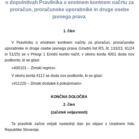
o dopolnitvah Pravilnika o enotnem kontnem načrtu za
proračun, proračunske uporabnike in druge osebe
javnega prava
1. člen
V Pravilniku o enotnem kontnem načrtu za proračun, proračunske
uporabnike in druge osebe javnega prava (Uradni list RS, št. 133/23, 81/24
in 51/25) se v Prilogi 1 Enotni kontni načrt, v okviru konta 4001 doda nov
podkonto, ki se glasi:
»400101 – Zimski regres«.
V okviru konta 4112 se doda nov podkonto, ki se glasi:
»411220 – Zimski dodatek k pokojninam«.
KONČNA DOLOČBA
2. člen
(začetek veljavnosti)
Ta pravilnik začne veljati naslednji dan po objavi v Uradnem listu
Republike Slovenije.