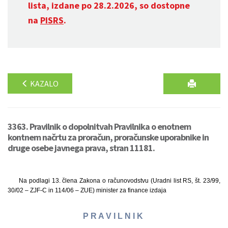
lista, izdane po 28.2.2026, so dostopne
na
PISRS
.
KAZALO
3363. Pravilnik o dopolnitvah Pravilnika o enotnem
kontnem načrtu za proračun, proračunske uporabnike in
druge osebe javnega prava, stran 11181.
Na podlagi 13. člena Zakona o računovodstvu (Uradni list RS, št. 23/99,
30/02 – ZJF-C in 114/06 – ZUE) minister za finance izdaja
P R A V I L N I K