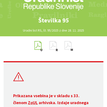
Številka 95
Uradni list RS, št. 95/2025 z dne 28. 11. 2025
Prikazana vsebina je v skladu s 33.
členom
ZoUL
arhivska. Izdaje uradnega