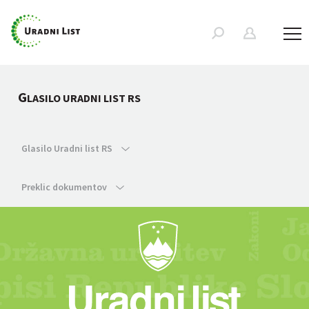
G
LASILO URADNI LIST RS
Glasilo Uradni list RS
Preklic dokumentov