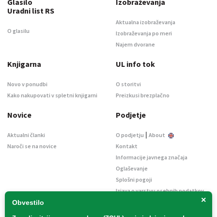
Glasilo
Izobraževanja
Uradni list RS
Aktualna izobraževanja
O glasilu
Izobraževanja po meri
Najem dvorane
Knjigarna
UL info tok
Novo v ponudbi
O storitvi
Kako nakupovati v spletni knjigarni
Preizkusi brezplačno
Novice
Podjetje
|
Aktualni članki
O podjetju
About
Naroči se na novice
Kontakt
Informacije javnega značaja
Oglaševanje
Splošni pogoji
Izjava o varstvu osebnih podatkov
×
E-dražbe
Obvestilo