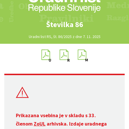
Številka 86
Uradni list RS, št. 86/2025 z dne 7. 11. 2025
Prikazana vsebina je v skladu s 33.
členom
ZoUL
arhivska. Izdaje uradnega