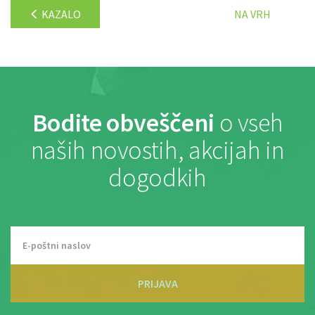
KAZALO
NA VRH
Bodite obveščeni
o vseh
naših novostih, akcijah in
dogodkih
PRIJAVA