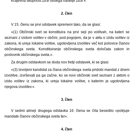
Krajevna skupnost Žiče obsega naselje Žiče.«.
2. člen
V 15. členu se prvi odstavek spremeni tako, da se glasi:
»(1) Občinski svet se konstituira na prvi seji po volitvah, na kateri se
seznani z izidom volitev v občini, pod pogojem, da je v aktu o izidu volitev iz
zakona, ki ureja lokalne volitve, ugotovljena izvolitev več kot polovice članov
občinskega sveta. Konstituiranje občinskega sveta določata zakon in
poslovnik občinskega sveta.«.
Za drugim odstavkom se doda nov tretji odstavek, ki se glasi:
»(3) Izvoljeni kandidat za člana občinskega sveta pridobi mandat z dnem
izvolitve, izvrševati pa ga začne, ko se novi občinski svet seznani z aktom o
izidu volitev iz zakona, ki ureja lokalne volitve, s katerim je ugotovljena
njegova izvolitev.«.
3. člen
V sedmi alineji drugega odstavka 16. člena se črta besedilo »potrjuje
mandate članov občinskega sveta ter«.
4. člen