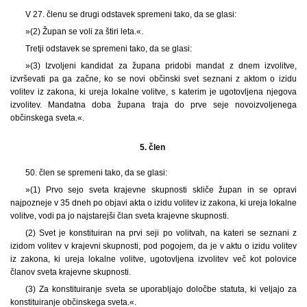
V 27. členu se drugi odstavek spremeni tako, da se glasi:
»(2) Župan se voli za štiri leta.«.
Tretji odstavek se spremeni tako, da se glasi:
»(3) Izvoljeni kandidat za župana pridobi mandat z dnem izvolitve,
izvrševati pa ga začne, ko se novi občinski svet seznani z aktom o izidu
volitev iz zakona, ki ureja lokalne volitve, s katerim je ugotovljena njegova
izvolitev. Mandatna doba župana traja do prve seje novoizvoljenega
občinskega sveta.«.
5. člen
50.
člen se spremeni tako, da se glasi:
»(1) Prvo sejo sveta krajevne skupnosti skliče župan in se opravi
najpozneje v 35 dneh po objavi akta o izidu volitev iz zakona, ki ureja lokalne
volitve, vodi pa jo najstarejši član sveta krajevne skupnosti.
(2) Svet je konstituiran na prvi seji po volitvah, na kateri se seznani z
izidom volitev v krajevni skupnosti, pod pogojem, da je v aktu o izidu volitev
iz zakona, ki ureja lokalne volitve, ugotovljena izvolitev več kot polovice
članov sveta krajevne skupnosti.
(3) Za konstituiranje sveta se uporabljajo določbe statuta, ki veljajo za
konstituiranje občinskega sveta.«.