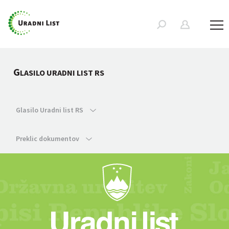
G
LASILO URADNI LIST RS
Glasilo Uradni list RS
Preklic dokumentov