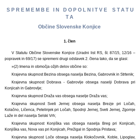
S P R E M E M B E I N D O P O L N I T V E S T A T U
T A
Občine Slovenske Konjice
1. člen
V Statutu Občine Slovenske Konjice (Uradni list RS, št. 87/15, 12/16 –
popravek in 69/17) se spremeni drugi odstavek 2. člena tako, da se glasi:
»(2) Imena in območja ožjih delov občine so:
Krajevna skupnost Bezina obsega naselja Bezina, Gabrovnik in Strtenik;
Krajevna skupnost Dobrava - Gabrovlje obsega naselji Dobrava pri
Konjicah in Gabrovlje;
Krajevna skupnost Draža vas obsega naselje Draža vas;
Krajevna skupnost Sveti Jernej obsega naselja Brezje pri Ločah,
Kolačno, Ličenca, Petelinjek pri Ločah, Spodnji Jernej, Sveti Jernej, Zgornje
Laže in del naselja Selski Vrh;
Krajevna skupnost Konjiška vas obsega naselja Breg pri Konjicah,
Konjiška vas, Nova vas pri Konjicah, Prežigal in Spodnja Pristava;
Krajevna skupnost Loče obsega naselja Klokočovnik, Koble, Lipoglav,