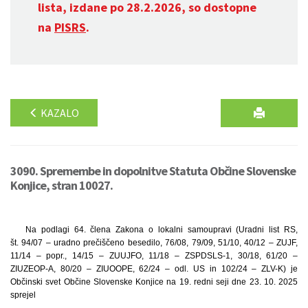
lista, izdane po 28.2.2026, so dostopne
na
PISRS
.
KAZALO
3090. Spremembe in dopolnitve Statuta Občine Slovenske
Konjice, stran 10027.
Na podlagi 64. člena Zakona o lokalni samoupravi (Uradni list RS,
št. 94/07 – uradno prečiščeno besedilo, 76/08, 79/09, 51/10, 40/12 – ZUJF,
11/14 – popr., 14/15 – ZUUJFO, 11/18 – ZSPDSLS-1, 30/18, 61/20 –
ZIUZEOP-A, 80/20 – ZIUOOPE, 62/24 – odl. US in 102/24 – ZLV-K) je
Občinski svet Občine Slovenske Konjice na 19. redni seji dne 23. 10. 2025
sprejel