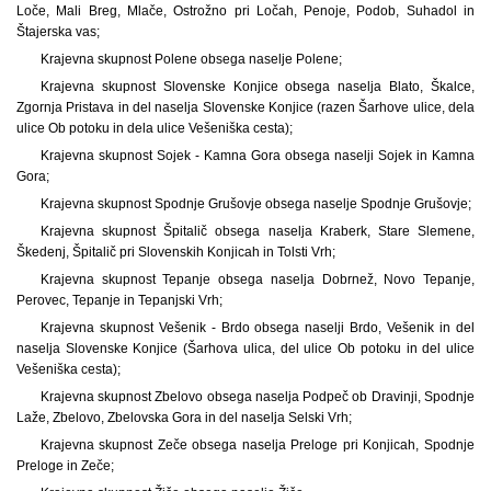
Loče, Mali Breg, Mlače, Ostrožno pri Ločah, Penoje, Podob, Suhadol in
Štajerska vas;
Krajevna skupnost Polene obsega naselje Polene;
Krajevna skupnost Slovenske Konjice obsega naselja Blato, Škalce,
Zgornja Pristava in del naselja Slovenske Konjice (razen Šarhove ulice, dela
ulice Ob potoku in dela ulice Vešeniška cesta);
Krajevna skupnost Sojek - Kamna Gora obsega naselji Sojek in Kamna
Gora;
Krajevna skupnost Spodnje Grušovje obsega naselje Spodnje Grušovje;
Krajevna skupnost Špitalič obsega naselja Kraberk, Stare Slemene,
Škedenj, Špitalič pri Slovenskih Konjicah in Tolsti Vrh;
Krajevna skupnost Tepanje obsega naselja Dobrnež, Novo Tepanje,
Perovec, Tepanje in Tepanjski Vrh;
Krajevna skupnost Vešenik - Brdo obsega naselji Brdo, Vešenik in del
naselja Slovenske Konjice (Šarhova ulica, del ulice Ob potoku in del ulice
Vešeniška cesta);
Krajevna skupnost Zbelovo obsega naselja Podpeč ob Dravinji, Spodnje
Laže, Zbelovo, Zbelovska Gora in del naselja Selski Vrh;
Krajevna skupnost Zeče obsega naselja Preloge pri Konjicah, Spodnje
Preloge in Zeče;