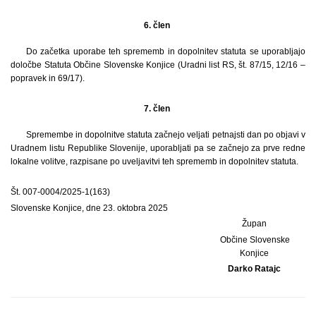
6. člen
Do začetka uporabe teh sprememb in dopolnitev statuta se uporabljajo
določbe Statuta Občine Slovenske Konjice (Uradni list RS, št. 87/15, 12/16 –
popravek in 69/17).
7. člen
Spremembe in dopolnitve statuta začnejo veljati petnajsti dan po objavi v
Uradnem listu Republike Slovenije, uporabljati pa se začnejo za prve redne
lokalne volitve, razpisane po uveljavitvi teh sprememb in dopolnitev statuta.
Št. 007-0004/2025-1(163)
Slovenske Konjice, dne 23. oktobra 2025
Župan
Občine Slovenske
Konjice
Darko Ratajc