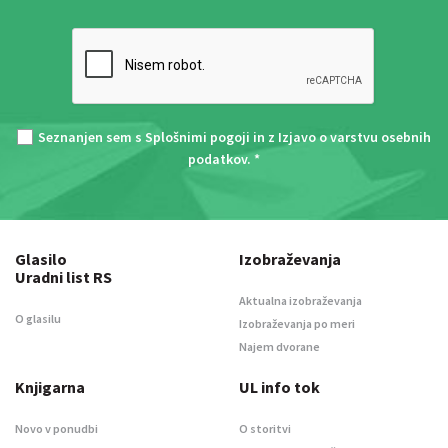
Seznanjen sem s
Splošnimi pogoji
in z
Izjavo o varstvu osebnih
podatkov
. *
Glasilo
Izobraževanja
Uradni list RS
Aktualna izobraževanja
O glasilu
Izobraževanja po meri
Najem dvorane
Knjigarna
UL info tok
Novo v ponudbi
O storitvi