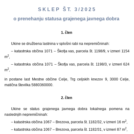
S K L E P Š T. 3 / 2 0 2 5
o prenehanju statusa grajenega javnega dobra
1. člen
Ukine se družbena lastnina v splošni rabi na nepremičninah:
– katastrska občina 1071 – Škofja vas, parcela št. 1198/9, v izmeri 1154
2
m
,
– katastrska občina 1071 – Škofja vas, parcela št. 1198/3, v izmeri 624
2
m
,
in postane last Mestne občine Celje, Trg celjskih knezov 9, 3000 Celje,
matična številka 5880360000.
2. člen
Ukine se status grajenega javnega dobra lokalnega pomena na
naslednjih nepremičninah:
2
– katastrska občina 1067 – Brezova, parcela št. 1182/32, v izmeri 16 m
,
2
– katastrska občina 1067 – Brezova, parcela št. 1182/31, v izmeri 87 m
,