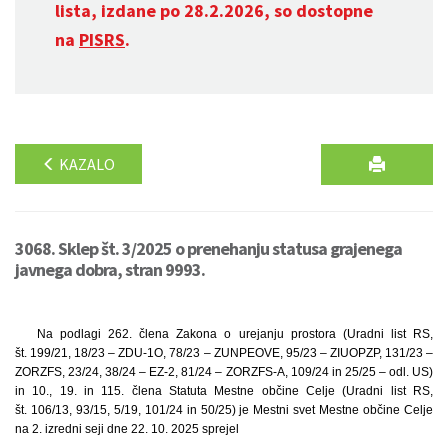
lista, izdane po 28.2.2026, so dostopne
na
PISRS
.
KAZALO
3068. Sklep št. 3/2025 o prenehanju statusa grajenega
javnega dobra, stran 9993.
Na podlagi 262. člena Zakona o urejanju prostora (Uradni list RS,
št. 199/21, 18/23 – ZDU-1O, 78/23 – ZUNPEOVE, 95/23 – ZIUOPZP, 131/23 –
ZORZFS, 23/24, 38/24 – EZ-2, 81/24 – ZORZFS-A, 109/24 in 25/25 – odl. US)
in 10., 19. in 115. člena Statuta Mestne občine Celje (Uradni list RS,
št. 106/13, 93/15, 5/19, 101/24 in 50/25) je Mestni svet Mestne občine Celje
na 2. izredni seji dne 22. 10. 2025 sprejel