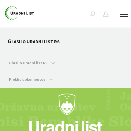
G
LASILO URADNI LIST RS
Glasilo Uradni list RS
Preklic dokumentov