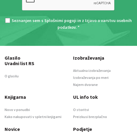
Seznanjen sem s
Splošnimi pogoji
in z
Izjavo o varstvu osebnih
podatkov
. *
Glasilo
Izobraževanja
Uradni list RS
Aktualna izobraževanja
O glasilu
Izobraževanja po meri
Najem dvorane
Knjigarna
UL info tok
Novo v ponudbi
O storitvi
Kako nakupovati v spletni knjigarni
Preizkusi brezplačno
Novice
Podjetje