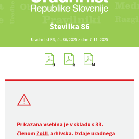
Številka 86
Uradni list RS, št. 86/2025 z dne 7. 11. 2025
Prikazana vsebina je v skladu s 33.
členom
ZoUL
arhivska. Izdaje uradnega