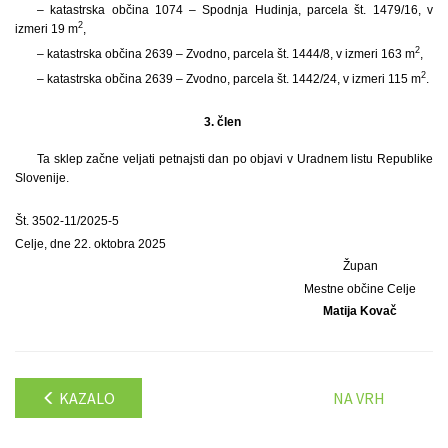
– katastrska občina 1074 – Spodnja Hudinja, parcela št. 1479/16, v
2
izmeri 19 m
,
2
– katastrska občina 2639 – Zvodno, parcela št. 1444/8, v izmeri 163 m
,
2
– katastrska občina 2639 – Zvodno, parcela št. 1442/24, v izmeri 115 m
.
3. člen
Ta sklep začne veljati petnajsti dan po objavi v Uradnem listu Republike
Slovenije.
Št. 3502-11/2025-5
Celje, dne 22. oktobra 2025
Župan
Mestne občine Celje
Matija Kovač
KAZALO
NA VRH