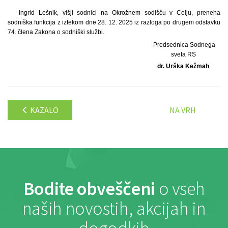
Ingrid Lešnik, višji sodnici na Okrožnem sodišču v Celju, preneha
sodniška funkcija z iztekom dne 28. 12. 2025 iz razloga po drugem odstavku
74. člena Zakona o sodniški službi.
Predsednica Sodnega
sveta RS
dr. Urška Kežmah
KAZALO
NA VRH
Bodite obveščeni
o vseh
naših novostih, akcijah in