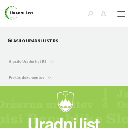
G
LASILO URADNI LIST RS
Glasilo Uradni list RS
Preklic dokumentov