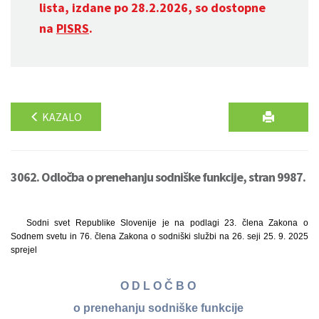
lista, izdane po 28.2.2026, so dostopne
na
PISRS
.
KAZALO
3062. Odločba o prenehanju sodniške funkcije, stran 9987.
Sodni svet Republike Slovenije je na podlagi 23. člena Zakona o
Sodnem svetu in 76. člena Zakona o sodniški službi na 26. seji 25. 9. 2025
sprejel
O D L O Č B O
o prenehanju sodniške funkcije