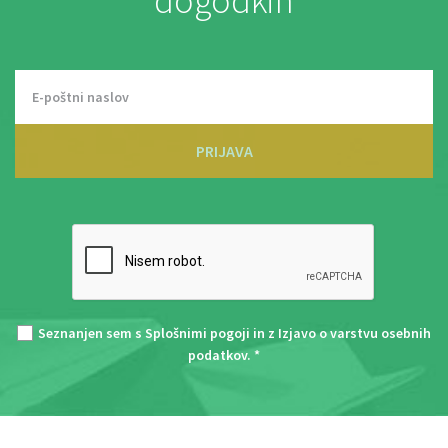
dogodkih
PRIJAVA
Seznanjen sem s
Splošnimi pogoji
in z
Izjavo o varstvu osebnih
podatkov
. *