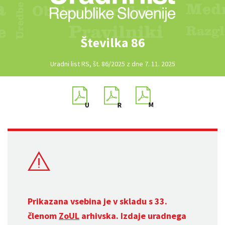
Številka 86
Uradni list RS, št. 86/2025 z dne 7. 11. 2025
Prikazana vsebina je v skladu s 33.
členom
ZoUL
arhivska. Izdaje uradnega