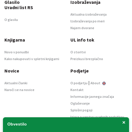
Glasilo
Izobraževanja
Uradni list RS
Aktualna izobraževanja
O glasilu
Izobraževanja po meri
Najem dvorane
Knjigarna
UL info tok
Novo v ponudbi
O storitvi
Kako nakupovati v spletni knjigarni
Preizkusi brezplačno
Novice
Podjetje
|
Aktualni članki
O podjetju
About
Naroči se na novice
Kontakt
Informacije javnega značaja
Oglaševanje
Splošni pogoji
Izjava o varstvu osebnih podatkov
×
E-dražbe
Obvestilo