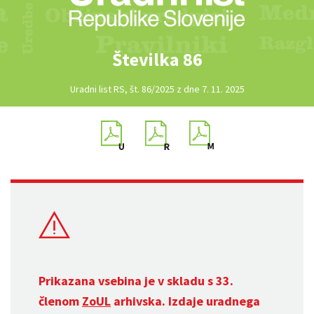
Številka 86
Uradni list RS, št. 86/2025 z dne 7. 11. 2025
Prikazana vsebina je v skladu s 33.
členom
ZoUL
arhivska. Izdaje uradnega