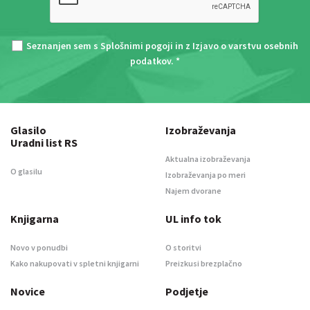
Seznanjen sem s
Splošnimi pogoji
in z
Izjavo o varstvu osebnih
podatkov
. *
Glasilo
Izobraževanja
Uradni list RS
Aktualna izobraževanja
O glasilu
Izobraževanja po meri
Najem dvorane
Knjigarna
UL info tok
Novo v ponudbi
O storitvi
Kako nakupovati v spletni knjigarni
Preizkusi brezplačno
Novice
Podjetje