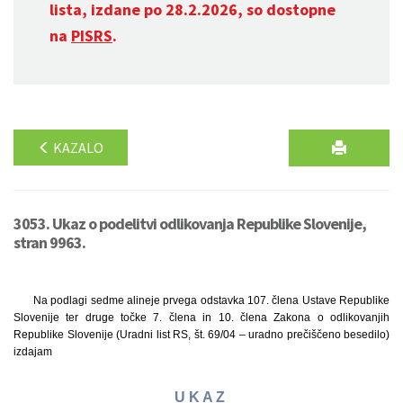
lista, izdane po 28.2.2026, so dostopne
na
PISRS
.
KAZALO
3053. Ukaz o podelitvi odlikovanja Republike Slovenije,
stran 9963.
Na podlagi sedme alineje prvega odstavka 107. člena Ustave Republike
Slovenije ter druge točke 7. člena in 10. člena Zakona o odlikovanjih
Republike Slovenije (Uradni list RS, št. 69/04 – uradno prečiščeno besedilo)
izdajam
U K A Z