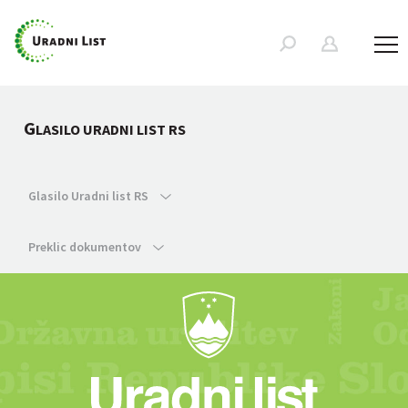
G
LASILO URADNI LIST RS
Glasilo Uradni list RS
Preklic dokumentov