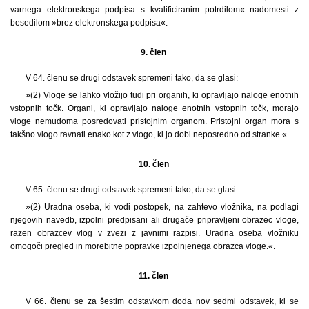
varnega elektronskega podpisa s kvalificiranim potrdilom« nadomesti z
besedilom »brez elektronskega podpisa«.
9. člen
V 64. členu se drugi odstavek spremeni tako, da se glasi:
»(2) Vloge se lahko vložijo tudi pri organih, ki opravljajo naloge enotnih
vstopnih točk. Organi, ki opravljajo naloge enotnih vstopnih točk, morajo
vloge nemudoma posredovati pristojnim organom. Pristojni organ mora s
takšno vlogo ravnati enako kot z vlogo, ki jo dobi neposredno od stranke.«.
10. člen
V 65. členu se drugi odstavek spremeni tako, da se glasi:
»(2) Uradna oseba, ki vodi postopek, na zahtevo vložnika, na podlagi
njegovih navedb, izpolni predpisani ali drugače pripravljeni obrazec vloge,
razen obrazcev vlog v zvezi z javnimi razpisi. Uradna oseba vložniku
omogoči pregled in morebitne popravke izpolnjenega obrazca vloge.«.
11. člen
V 66. členu se za šestim odstavkom doda nov sedmi odstavek, ki se