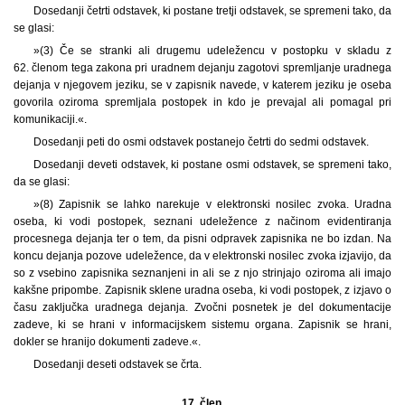
Dosedanji četrti odstavek, ki postane tretji odstavek, se spremeni tako, da
se glasi:
»(3) Če se stranki ali drugemu udeležencu v postopku v skladu z
62. členom tega zakona pri uradnem dejanju zagotovi spremljanje uradnega
dejanja v njegovem jeziku, se v zapisnik navede, v katerem jeziku je oseba
govorila oziroma spremljala postopek in kdo je prevajal ali pomagal pri
komunikaciji.«.
Dosedanji peti do osmi odstavek postanejo četrti do sedmi odstavek.
Dosedanji deveti odstavek, ki postane osmi odstavek, se spremeni tako,
da se glasi:
»(8) Zapisnik se lahko narekuje v elektronski nosilec zvoka. Uradna
oseba, ki vodi postopek, seznani udeležence z načinom evidentiranja
procesnega dejanja ter o tem, da pisni odpravek zapisnika ne bo izdan. Na
koncu dejanja pozove udeležence, da v elektronski nosilec zvoka izjavijo, da
so z vsebino zapisnika seznanjeni in ali se z njo strinjajo oziroma ali imajo
kakšne pripombe. Zapisnik sklene uradna oseba, ki vodi postopek, z izjavo o
času zaključka uradnega dejanja. Zvočni posnetek je del dokumentacije
zadeve, ki se hrani v informacijskem sistemu organa. Zapisnik se hrani,
dokler se hranijo dokumenti zadeve.«.
Dosedanji deseti odstavek se črta.
17. člen