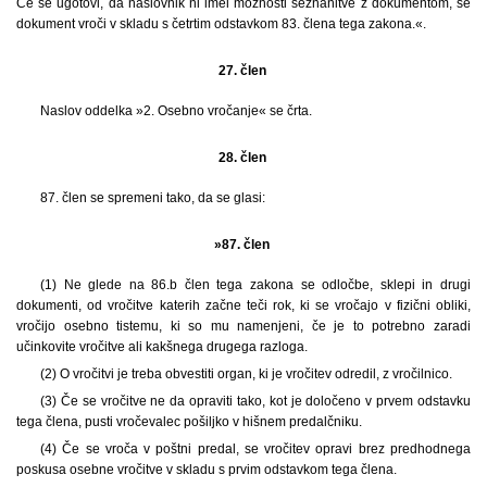
Če se ugotovi, da naslovnik ni imel možnosti seznanitve z dokumentom, se
dokument vroči v skladu s četrtim odstavkom 83. člena tega zakona.«.
27. člen
Naslov oddelka »2. Osebno vročanje« se črta.
28. člen
87. člen se spremeni tako, da se glasi:
»87. člen
(1) Ne glede na 86.b člen tega zakona se odločbe, sklepi in drugi
dokumenti, od vročitve katerih začne teči rok, ki se vročajo v fizični obliki,
vročijo osebno tistemu, ki so mu namenjeni, če je to potrebno zaradi
učinkovite vročitve ali kakšnega drugega razloga.
(2) O vročitvi je treba obvestiti organ, ki je vročitev odredil, z vročilnico.
(3) Če se vročitve ne da opraviti tako, kot je določeno v prvem odstavku
tega člena, pusti vročevalec pošiljko v hišnem predalčniku.
(4) Če se vroča v poštni predal, se vročitev opravi brez predhodnega
poskusa osebne vročitve v skladu s prvim odstavkom tega člena.