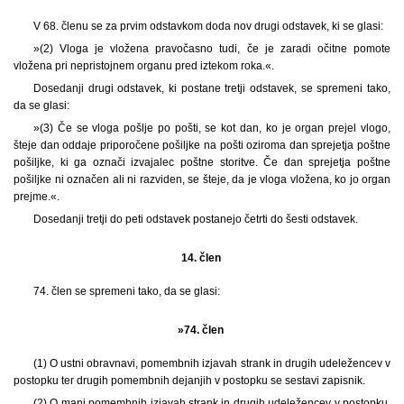
V 68. členu se za prvim odstavkom doda nov drugi odstavek, ki se glasi:
»(2) Vloga je vložena pravočasno tudi, če je zaradi očitne pomote
vložena pri nepristojnem organu pred iztekom roka.«.
Dosedanji drugi odstavek, ki postane tretji odstavek, se spremeni tako,
da se glasi:
»(3) Če se vloga pošlje po pošti, se kot dan, ko je organ prejel vlogo,
šteje dan oddaje priporočene pošiljke na pošti oziroma dan sprejetja poštne
pošiljke, ki ga označi izvajalec poštne storitve. Če dan sprejetja poštne
pošiljke ni označen ali ni razviden, se šteje, da je vloga vložena, ko jo organ
prejme.«.
Dosedanji tretji do peti odstavek postanejo četrti do šesti odstavek.
14. člen
74. člen se spremeni tako, da se glasi:
»74. člen
(1) O ustni obravnavi, pomembnih izjavah strank in drugih udeležencev v
postopku ter drugih pomembnih dejanjih v postopku se sestavi zapisnik.
(2) O manj pomembnih izjavah strank in drugih udeležencev v postopku,