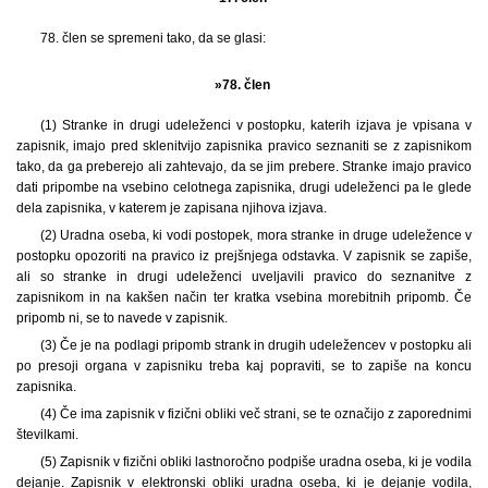
78. člen se spremeni tako, da se glasi:
»78. člen
(1) Stranke in drugi udeleženci v postopku, katerih izjava je vpisana v
zapisnik, imajo pred sklenitvijo zapisnika pravico seznaniti se z zapisnikom
tako, da ga preberejo ali zahtevajo, da se jim prebere. Stranke imajo pravico
dati pripombe na vsebino celotnega zapisnika, drugi udeleženci pa le glede
dela zapisnika, v katerem je zapisana njihova izjava.
(2) Uradna oseba, ki vodi postopek, mora stranke in druge udeležence v
postopku opozoriti na pravico iz prejšnjega odstavka. V zapisnik se zapiše,
ali so stranke in drugi udeleženci uveljavili pravico do seznanitve z
zapisnikom in na kakšen način ter kratka vsebina morebitnih pripomb. Če
pripomb ni, se to navede v zapisnik.
(3) Če je na podlagi pripomb strank in drugih udeležencev v postopku ali
po presoji organa v zapisniku treba kaj popraviti, se to zapiše na koncu
zapisnika.
(4) Če ima zapisnik v fizični obliki več strani, se te označijo z zaporednimi
številkami.
(5) Zapisnik v fizični obliki lastnoročno podpiše uradna oseba, ki je vodila
dejanje. Zapisnik v elektronski obliki uradna oseba, ki je dejanje vodila,