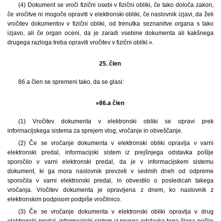
(4) Dokument se vroči fizični osebi v fizični obliki, če tako določa zakon,
če vročitve ni mogoče opraviti v elektronski obliki, če naslovnik izjavi, da želi
vročitev dokumentov v fizični obliki, od trenutka seznanitve organa s tako
izjavo, ali če organ oceni, da je zaradi vsebine dokumenta ali kakšnega
drugega razloga treba opraviti vročitev v fizični obliki.«.
25. člen
86.a člen se spremeni tako, da se glasi:
»86.a člen
(1) Vročitev dokumenta v elektronski obliki se opravi prek
informacijskega sistema za sprejem vlog, vročanje in obveščanje.
(2) Če se vročanje dokumenta v elektronski obliki opravlja v varni
elektronski predal, informacijski sistem iz prejšnjega odstavka pošlje
sporočilo v varni elektronski predal, da je v informacijskem sistemu
dokument, ki ga mora naslovnik prevzeti v sedmih dneh od odpreme
sporočila v varni elektronski predal, in obvestilo o posledicah takega
vročanja. Vročitev dokumenta je opravljena z dnem, ko naslovnik z
elektronskim podpisom podpiše vročilnico.
(3) Če se vročanje dokumenta v elektronski obliki opravlja v drug
elektronski predal, informacijski sistem iz prvega odstavka tega člena pošlje