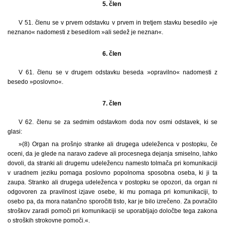
5. člen
V 51. členu se v prvem odstavku v prvem in tretjem stavku besedilo »je
neznano« nadomesti z besedilom »ali sedež je neznan«.
6. člen
V 61. členu se v drugem odstavku beseda »opravilno« nadomesti z
besedo »poslovno«.
7. člen
V 62. členu se za sedmim odstavkom doda nov osmi odstavek, ki se
glasi:
»(8) Organ na prošnjo stranke ali drugega udeleženca v postopku, če
oceni, da je glede na naravo zadeve ali procesnega dejanja smiselno, lahko
dovoli, da stranki ali drugemu udeležencu namesto tolmača pri komunikaciji
v uradnem jeziku pomaga poslovno popolnoma sposobna oseba, ki ji ta
zaupa. Stranko ali drugega udeleženca v postopku se opozori, da organ ni
odgovoren za pravilnost izjave osebe, ki mu pomaga pri komunikaciji, to
osebo pa, da mora natančno sporočiti tisto, kar je bilo izrečeno. Za povračilo
stroškov zaradi pomoči pri komunikaciji se uporabljajo določbe tega zakona
o stroških strokovne pomoči.«.