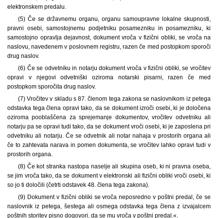
elektronskem predalu.
(5) Če se državnemu organu, organu samoupravne lokalne skupnosti,
pravni osebi, samostojnemu podjetniku posamezniku in posamezniku, ki
samostojno opravlja dejavnost, dokument vroča v fizični obliki, se vroča na
naslovu, navedenem v poslovnem registru, razen če med postopkom sporoči
drug naslov.
(6) Če se odvetniku in notarju dokument vroča v fizični obliki, se vročitev
opravi v njegovi odvetniški oziroma notarski pisarni, razen če med
postopkom sporočita drug naslov.
(7) Vročitev v skladu s 87. členom tega zakona se naslovnikom iz petega
odstavka tega člena opravi tako, da se dokument izroči osebi, ki je določena
oziroma pooblaščena za sprejemanje dokumentov, vročitev odvetniku ali
notarju pa se opravi tudi tako, da se dokument vroči osebi, ki je zaposlena pri
odvetniku ali notarju. Če se odvetnik ali notar nahaja v prostorih organa ali
če to zahtevata narava in pomen dokumenta, se vročitev lahko opravi tudi v
prostorih organa.
(8) Če kot stranka nastopa naselje ali skupina oseb, ki ni pravna oseba,
se jim vroča tako, da se dokument v elektronski ali fizični obliki vroči osebi, ki
so jo ti določili (četrti odstavek 48. člena tega zakona).
(9) Dokument v fizični obliki se vroča neposredno v poštni predal, če se
naslovnik iz petega, šestega ali osmega odstavka tega člena z izvajalcem
poštnih storitev pisno dogovori, da se mu vroča v poštni predal.«.