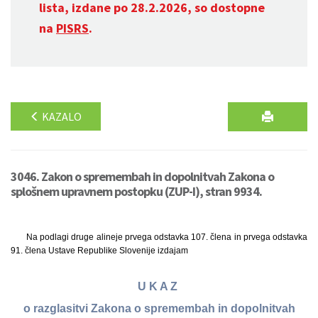
lista, izdane po 28.2.2026, so dostopne
na
PISRS
.
KAZALO
3046. Zakon o spremembah in dopolnitvah Zakona o
splošnem upravnem postopku (ZUP-I), stran 9934.
Na podlagi druge alineje prvega odstavka 107. člena in prvega odstavka
91. člena Ustave Republike Slovenije izdajam
U K A Z
o razglasitvi Zakona o spremembah in dopolnitvah