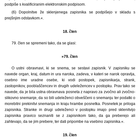
podpiše s kvalificiranim elektronskim podpisom.
(6) Dopolnitve že sklenjenega zapisnika se podpišejo v skladu s
prejšnjim odstavkom.«.
18. člen
79. člen se spremeni tako, da se glasi:
»79. člen
O ustni obravnavi, ki se snema, se sestavi zapisnik. V zapisniku se
navede organ, kraj, datum in ura naroka, zadeva, v kateri se narok opravlja,
osebno ime uradne osebe, ki vodi postopek, zapisnikarja, strank,
zastopnikov, pooblaščencev in drugih udeležencev v postopku. Prav tako se
navede, da je bila ustna obravnava posneta z napravo za zvočno ali zvočno-
slikovno snemanje, da so bili udeleženci obveščeni o snemanju ter podatki o
morebitni prekinitvi snemanja in kraju hrambe posnetka. Posnetek je priloga
zapisnika. Stranke in drugi udeleženci v postopku imajo pred sklenitvijo
zapisnika pravico seznaniti se z zapisnikom tako, da ga preberejo ali
zahtevajo, da se jim prebere, ter dati pripombe na vsebino zapisnika.«.
19. člen