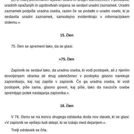
uradnih opažanjih in ugotovitvah organa se sestavi uradni zaznamek. Uradni
zaznamek podpiše uradna oseba, razen če se podatki o uradni osebi, ki je
sestavila uradni zaznamek, samodejno evidentirajo v informacijskem
sistemu.«.
15. člen
75. člen se spremeni tako, da se glasi:
»75. člen
Zapisnik se sestavi tako, da uradna oseba, ki vodi postopek, ali z njenim
dovoljenjem stranka ali drug udeleženec v postopku glasno narekuje
zapisnikarju, kaj naj zapiše v zapisnik. Če ga uradna oseba, ki vodi
postopek, piše sama, glasno govori, kaj piše, tako da navzoče osebe
spremljajo potek nastajanja zapisnika.«.
16. člen
V 76. členu se na koncu drugega odstavka doda nov stavek, ki se glasi:
»V zapisnik se vpišejo tudi sklepi, ki se izdajo med dejanjem.«.
Tretji odstavek se črta.