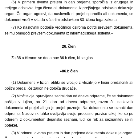
(6) V primeru dvoma prejem in dan prejema sporočila iz drugega in
tretjega odstavka tega člena ali dokumenta iz prejšnjega odstavka dokazuje
organ. Če organ ugotovi, da naslovnik ni prejel sporočila ali dokumenta, se
dokument vroči v skladu s četrtim odstavkom 83. člena tega zakona.
(7) Ko naslovnik podpiše vročilnico oziroma potrdi prevzem dokumenta,
se mu omogoči prevzem dokumenta iz informacijskega sistema.«.
26. člen
Za 86.a členom se doda nov 86.b člen, ki se glasi:
»86.b člen
(1) Dokumenti v fizični obliki se vročijo z vložitvijo v hišni predalčnik ali
poštni predal, če zakon ne določa drugače.
(2) Vročitev je opravljena sedmi dan od dneva odpreme, če se dokument
pošilja v tujino, pa 21. dan od dneva odpreme, razen če naslovnik
dokumenta ni prejel ali ga je prejel pozneje. Na dokumentu se označi dan
odpreme. Naslovnik lahko uveljavlja svoje procesne pravice takoj, ko se po
odpremi z dokumentom dejansko seznani, tudi če rok za seznanitev še ni
potekel.
(3) V primeru dvoma prejem in dan prejema dokumenta dokazuje organ.