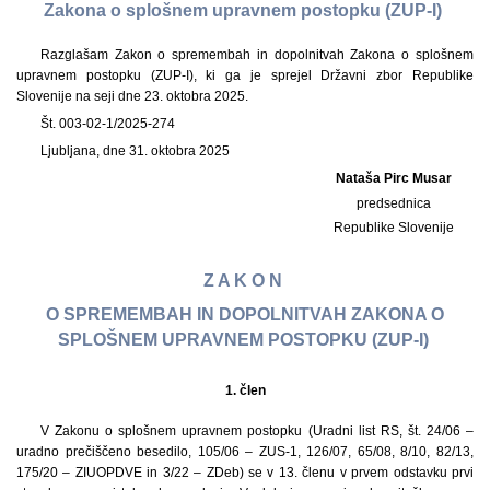
Zakona o splošnem upravnem postopku (ZUP-I)
Razglašam Zakon o spremembah in dopolnitvah Zakona o splošnem
upravnem postopku (ZUP-I), ki ga je sprejel Državni zbor Republike
Slovenije na seji dne 23. oktobra 2025.
Št. 003-02-1/2025-274
Ljubljana, dne 31. oktobra 2025
Nataša Pirc Musar
predsednica
Republike Slovenije
Z A K O N
O SPREMEMBAH IN DOPOLNITVAH ZAKONA O
SPLOŠNEM UPRAVNEM POSTOPKU (ZUP-I)
1.
člen
V Zakonu o splošnem upravnem postopku (Uradni list RS, št. 24/06 –
uradno prečiščeno besedilo, 105/06 – ZUS-1, 126/07, 65/08, 8/10, 82/13,
175/20 – ZIUOPDVE in 3/22 – ZDeb) se v 13. členu v prvem odstavku prvi