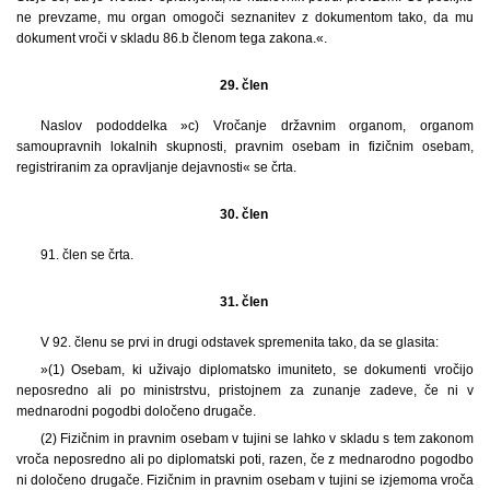
ne prevzame, mu organ omogoči seznanitev z dokumentom tako, da mu
dokument vroči v skladu 86.b členom tega zakona.«.
29. člen
Naslov pododdelka »c) Vročanje državnim organom, organom
samoupravnih lokalnih skupnosti, pravnim osebam in fizičnim osebam,
registriranim za opravljanje dejavnosti« se črta.
30. člen
91. člen se črta.
31. člen
V 92. členu se prvi in drugi odstavek spremenita tako, da se glasita:
»(1) Osebam, ki uživajo diplomatsko imuniteto, se dokumenti vročijo
neposredno ali po ministrstvu, pristojnem za zunanje zadeve, če ni v
mednarodni pogodbi določeno drugače.
(2) Fizičnim in pravnim osebam v tujini se lahko v skladu s tem zakonom
vroča neposredno ali po diplomatski poti, razen, če z mednarodno pogodbo
ni določeno drugače. Fizičnim in pravnim osebam v tujini se izjemoma vroča