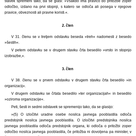
stavek spremeni tako, da se glasi: »Vsakdo ima pravico do pritožbe zoper
odločbo, izdano na prvi stopnji, s katero se odloča ali posega v njegove
pravice, obveznosti ali pravne koristi.«.
2. člen
V 31. členu se v tretjem odstavku beseda »treh« nadomesti z besedo
»šestih«.
V petem odstavku se v drugem stavku črta besedilo »vrsto in stopnjo
izobrazbe,«.
3. člen
V 38. členu se v prvem odstavku v drugem stavku črta besedilo »in
organizacij«.
V drugem odstavku se črtata besedilo »ter organizacijah« in besedilo
»oziroma organizacije«.
Peti, šesti in sedmi odstavek se spremenijo tako, da se glasijo:
»(5) O izločitvi uradne osebe nosilca javnega pooblastila odloča
predstojnik nosilca javnega pooblastila. O izločitvi predstojnika nosilca
javnega pooblastila odloča predstojnik organa, ki odloča o pritožbi zoper
odločbo nosilca javnega pooblastila, če pritožba ni dovoljena pa minister, v