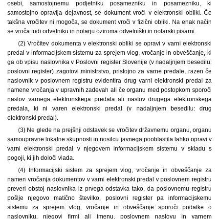
osebi, samostojnemu podjetniku posamezniku in posamezniku, ki
samostojno opravlja dejavnost, se dokument vroči v elektronski obliki. Če
takšna vročitev ni mogoča, se dokument vroči v fizični obliki. Na enak način
se vroča tudi odvetniku in notarju oziroma odvetniški in notarski pisarni.
(2) Vročitev dokumenta v elektronski obliki se opravi v varni elektronski
predal v informacijskem sistemu za sprejem vlog, vročanje in obveščanje, ki
ga ob vpisu naslovnika v Poslovni register Slovenije (v nadaljnjem besedilu:
poslovni register) zagotovi ministrstvo, pristojno za varne predale, razen če
naslovnik v poslovnem registru evidentira drug varni elektronski predal za
namene vročanja v upravnih zadevah ali če organu med postopkom sporoči
naslov varnega elektronskega predala ali naslov drugega elektronskega
predala, ki ni varen elektronski predal (v nadaljnjem besedilu: drug
elektronski predal).
(3) Ne glede na prejšnji odstavek se vročitev državnemu organu, organu
samoupravne lokalne skupnosti in nosilcu javnega pooblastila lahko opravi v
varni elektronski predal v njegovem informacijskem sistemu v skladu s
pogoji, ki jih določi vlada.
(4) Informacijski sistem za sprejem vlog, vročanje in obveščanje za
namen vročanja dokumentov v varni elektronski predal v poslovnem registru
preveri obstoj naslovnika iz prvega odstavka tako, da poslovnemu registru
pošlje njegovo matično številko, poslovni register pa informacijskemu
sistemu za sprejem vlog, vročanje in obveščanje sporoči podatke o
naslovniku, njegovi firmi ali imenu, poslovnem naslovu in varnem