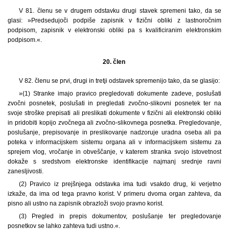
V 81. členu se v drugem odstavku drugi stavek spremeni tako, da se
glasi: »Predsedujoči podpiše zapisnik v fizični obliki z lastnoročnim
podpisom, zapisnik v elektronski obliki pa s kvalificiranim elektronskim
podpisom.«.
20. člen
V 82. členu se prvi, drugi in tretji odstavek spremenijo tako, da se glasijo:
»(1) Stranke imajo pravico pregledovati dokumente zadeve, poslušati
zvočni posnetek, poslušati in pregledati zvočno-slikovni posnetek ter na
svoje stroške prepisati ali preslikati dokumente v fizični ali elektronski obliki
in pridobiti kopijo zvočnega ali zvočno-slikovnega posnetka. Pregledovanje,
poslušanje, prepisovanje in preslikovanje nadzoruje uradna oseba ali pa
poteka v informacijskem sistemu organa ali v informacijskem sistemu za
sprejem vlog, vročanje in obveščanje, v katerem stranka svojo istovetnost
dokaže s sredstvom elektronske identifikacije najmanj srednje ravni
zanesljivosti.
(2) Pravico iz prejšnjega odstavka ima tudi vsakdo drug, ki verjetno
izkaže, da ima od tega pravno korist. V primeru dvoma organ zahteva, da
pisno ali ustno na zapisnik obrazloži svojo pravno korist.
(3) Pregled in prepis dokumentov, poslušanje ter pregledovanje
posnetkov se lahko zahteva tudi ustno.«.