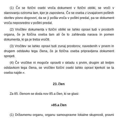
(1) Če se fizični osebi vroča dokument v fizični obliki, se vroči v
stanovanju oziroma tam, kjer je zaposlena. Če se oseba z izvajalcem poštnih
storitev pisno dogovori, da se ji pošta vroča v poštni predal, pa se dokument
vroča neposredno v poštni predal.
(2) Vročitev dokumenta v fizični obliki se lahko opravi tudi v prostorih
organa, če je fizična oseba tam ali če to zahtevata narava in pomen
dokumenta, ki ga je treba vročiti.
(3) Vročitev se lahko opravi tudi zunaj prostorov, navedenih v prvem in
drugem odstavku tega člena, če je fizična oseba pripravljena dokument
sprejeti.
(4) Če vročitve ni mogoče opraviti v skladu s prvim, drugim ali tretjim
odstavkom tega člena, se vročitev fizični osebi lahko opravi kjerkoli se ta
oseba najde.«.
23. člen
Za 85. členom se doda nov 85.a člen, ki se glasi:
»85.a člen
(1) Državnemu organu, organu samoupravne lokalne skupnosti, pravni