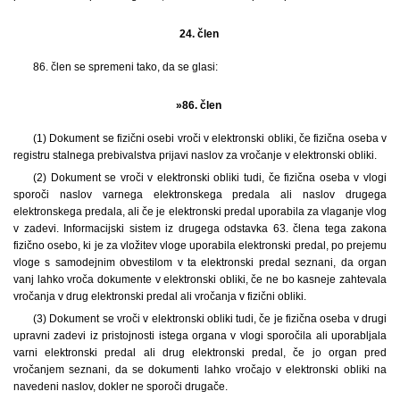
24. člen
86. člen se spremeni tako, da se glasi:
»86. člen
(1) Dokument se fizični osebi vroči v elektronski obliki, če fizična oseba v
registru stalnega prebivalstva prijavi naslov za vročanje v elektronski obliki.
(2) Dokument se vroči v elektronski obliki tudi, če fizična oseba v vlogi
sporoči naslov varnega elektronskega predala ali naslov drugega
elektronskega predala, ali če je elektronski predal uporabila za vlaganje vlog
v zadevi. Informacijski sistem iz drugega odstavka 63. člena tega zakona
fizično osebo, ki je za vložitev vloge uporabila elektronski predal, po prejemu
vloge s samodejnim obvestilom v ta elektronski predal seznani, da organ
vanj lahko vroča dokumente v elektronski obliki, če ne bo kasneje zahtevala
vročanja v drug elektronski predal ali vročanja v fizični obliki.
(3) Dokument se vroči v elektronski obliki tudi, če je fizična oseba v drugi
upravni zadevi iz pristojnosti istega organa v vlogi sporočila ali uporabljala
varni elektronski predal ali drug elektronski predal, če jo organ pred
vročanjem seznani, da se dokumenti lahko vročajo v elektronski obliki na
navedeni naslov, dokler ne sporoči drugače.