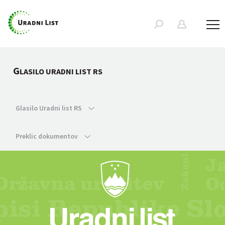
G
LASILO URADNI LIST RS
Glasilo Uradni list RS
Preklic dokumentov