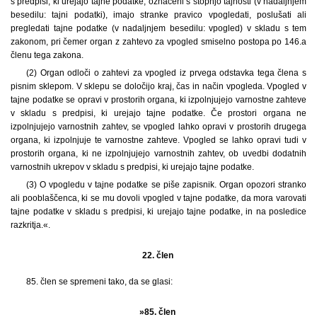
s predpisi, ki urejajo tajne podatke, označeni s stopnjo tajnosti (v nadaljnjem
besedilu: tajni podatki), imajo stranke pravico vpogledati, poslušati ali
pregledati tajne podatke (v nadaljnjem besedilu: vpogled) v skladu s tem
zakonom, pri čemer organ z zahtevo za vpogled smiselno postopa po 146.a
členu tega zakona.
(2) Organ odloči o zahtevi za vpogled iz prvega odstavka tega člena s
pisnim sklepom. V sklepu se določijo kraj, čas in način vpogleda. Vpogled v
tajne podatke se opravi v prostorih organa, ki izpolnjujejo varnostne zahteve
v skladu s predpisi, ki urejajo tajne podatke. Če prostori organa ne
izpolnjujejo varnostnih zahtev, se vpogled lahko opravi v prostorih drugega
organa, ki izpolnjuje te varnostne zahteve. Vpogled se lahko opravi tudi v
prostorih organa, ki ne izpolnjujejo varnostnih zahtev, ob uvedbi dodatnih
varnostnih ukrepov v skladu s predpisi, ki urejajo tajne podatke.
(3) O vpogledu v tajne podatke se piše zapisnik. Organ opozori stranko
ali pooblaščenca, ki se mu dovoli vpogled v tajne podatke, da mora varovati
tajne podatke v skladu s predpisi, ki urejajo tajne podatke, in na posledice
razkritja.«.
22. člen
85. člen se spremeni tako, da se glasi:
»85. člen