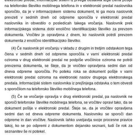
na telefonsko številko mobilnega telefona in v elektronski predal naslovnika
sporočilo, da je v informacijskem sistemu dokument, ki ga mora naslovnik
prevzeti v sedmih dneh od odpreme sporočila v elektronski predal
naslovnika in obvestilo o posledicah takega vročanja. Naslovnik prek
informacijskega sistema dobi enolično identifikacijsko številko za prevzem
dokumenta. Vročitev je opravljena z dnem, ko naslovnik potrdi prevzem
dokumenta z enolično identifikacijsko številko.
(4) Če naslovnik pri vročanju v skladu z drugim in tretjim odstavkom tega
člena v sedmih dneh od odpreme sporočila v varni elektronski predal
oziroma v drug elektronski predal ne podpiše vročilnice oziroma ne potrdi
prevzema dokumenta, se šteje, da je vročitev opravljena sedmi dan od
dneva odpreme sporočila. Po poteku roka se dokument pošlje v varni
elektronski predal oziroma na elektronski naslov drugega elektronskega
predala. Informacijski sistem naslovnika iz prejšnjega odstavka o tem obvesti
s sporočilom na telefonsko številko mobilnega telefona.
(5) Če se vročanje opravlja v drug elektronski predal, pa naslovnik ne
sporoči telefonske številke mobilnega telefona, se vročitev opravi tako, da se
dokument pošlje v elektronski predal. Šteje se, da je vročitev opravljena
sedmi dan od dneva odpreme dokumenta. Naslovniku se sporoči dan
odpreme in dan vročitve. Naslovnik lahko uveljavlja svoje procesne pravice
takoj, ko se po odpremi z dokumentom dejansko seznani, tudi če rok za
seznanitev še ni potekel.