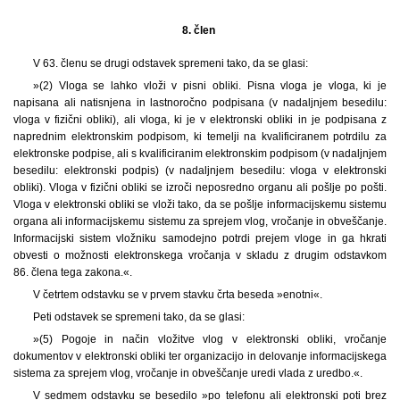
8. člen
V 63. členu se drugi odstavek spremeni tako, da se glasi:
»(2) Vloga se lahko vloži v pisni obliki. Pisna vloga je vloga, ki je
napisana ali natisnjena in lastnoročno podpisana (v nadaljnjem besedilu:
vloga v fizični obliki), ali vloga, ki je v elektronski obliki in je podpisana z
naprednim elektronskim podpisom, ki temelji na kvalificiranem potrdilu za
elektronske podpise, ali s kvalificiranim elektronskim podpisom (v nadaljnjem
besedilu: elektronski podpis) (v nadaljnjem besedilu: vloga v elektronski
obliki). Vloga v fizični obliki se izroči neposredno organu ali pošlje po pošti.
Vloga v elektronski obliki se vloži tako, da se pošlje informacijskemu sistemu
organa ali informacijskemu sistemu za sprejem vlog, vročanje in obveščanje.
Informacijski sistem vložniku samodejno potrdi prejem vloge in ga hkrati
obvesti o možnosti elektronskega vročanja v skladu z drugim odstavkom
86. člena tega zakona.«.
V četrtem odstavku se v prvem stavku črta beseda »enotni«.
Peti odstavek se spremeni tako, da se glasi:
»(5) Pogoje in način vložitve vlog v elektronski obliki, vročanje
dokumentov v elektronski obliki ter organizacijo in delovanje informacijskega
sistema za sprejem vlog, vročanje in obveščanje uredi vlada z uredbo.«.
V sedmem odstavku se besedilo »po telefonu ali elektronski poti brez