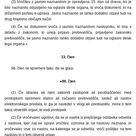
(3) Vročitev z javnim naznanilom je opravljena 15. dan od dneva, ko je
bilo naznanilo objavljeno na oglasni deski organa, ki vroča dokument, in na
državnem portalu e-uprava. Javno naznanilo se lahko dodatno objavi tudi na
drug krajevno običajni način.
(4) Če se dokument vroča z javnim naznanilom naslovniku, ki ima v
skladu z zakonom, ki ureja prijavo prebivališča, prijavljeno zakonsko
prebivališče, se javno naznanilo lahko dodatno objavi tudi na oglasni deski
tega organa.«.
33. člen
96. člen se spremeni tako, da se glasi:
»96. člen
(1) Če stranka ali njen zakoniti zastopnik ali pooblaščenec med
postopkom spremeni stalno ali začasno prebivališče, sedež ali naslov
elektronskega predala, ki ga je navedel v vlogi ali pooblastilu, mora o tem
takoj obvestiti organ, ki vodi postopek.
(2) Če vročevalec ugotovi, da se je oseba iz prejšnjega odstavka odselila
z naslova, kjer naj se opravi vročitev, oziroma je na naslovu neznana, in
vročevalec izve za naslov, na katerega se je odselila, vroči pošiljko na tem
naslovu in o tem obvesti organ.