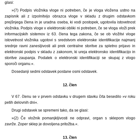
glasi:
»(7) Podpis vložnika vloge ni potreben, če je vloga vložena ustno na
zapisnik ali z izpolnitvijo obrazca vloge v skladu z drugim odstavkom
prejšnjega člena in je uradna oseba, ki vodi postopek, ugotovila istovetnost
vložnika. Podpis vloge v elektronski obliki ni potreben, če se vloga vloži prek
informacijskih sistemov iz 63. člena tega zakona, če se ob vložitvi vloge
istovetnost vložnika ugotovi s sredstvom elektronske identifikacije najmanj
srednje ravni zanesljivosti ali prek centralne storitve za spletno prijavo in
elektronski podpis v skladu z zakonom, ki ureja elektronsko identifikacijo in
storitve zaupanja. Podatek o elektronski identifikaciji se skupaj z vlogo
sporoči organu.«.
Dosedanji sedmi odstavek postane osmi odstavek.
12. člen
V 67. členu se v prvem odstavku v drugem stavku črta besedilo »v roku
petih delovnih dni«.
Drugi odstavek se spremeni tako, da se glasi:
»(2) Če vložnik pomanjkljivosti ne odpravi, organ s sklepom vlogo
zavrže. Zoper sklep je dovoljena pritožba.«.
13. člen