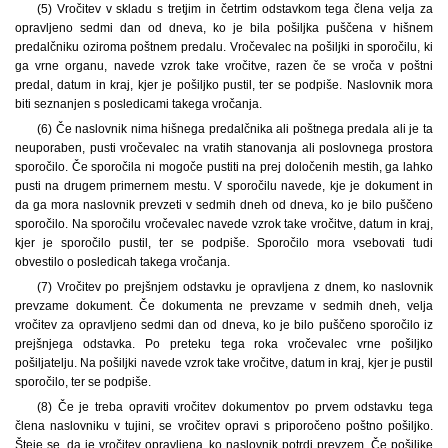
(5) Vročitev v skladu s tretjim in četrtim odstavkom tega člena velja za
opravljeno sedmi dan od dneva, ko je bila pošiljka puščena v hišnem
predalčniku oziroma poštnem predalu. Vročevalec na pošiljki in sporočilu, ki
ga vrne organu, navede vzrok take vročitve, razen če se vroča v poštni
predal, datum in kraj, kjer je pošiljko pustil, ter se podpiše. Naslovnik mora
biti seznanjen s posledicami takega vročanja.
(6) Če naslovnik nima hišnega predalčnika ali poštnega predala ali je ta
neuporaben, pusti vročevalec na vratih stanovanja ali poslovnega prostora
sporočilo. Če sporočila ni mogoče pustiti na prej določenih mestih, ga lahko
pusti na drugem primernem mestu. V sporočilu navede, kje je dokument in
da ga mora naslovnik prevzeti v sedmih dneh od dneva, ko je bilo puščeno
sporočilo. Na sporočilu vročevalec navede vzrok take vročitve, datum in kraj,
kjer je sporočilo pustil, ter se podpiše. Sporočilo mora vsebovati tudi
obvestilo o posledicah takega vročanja.
(7) Vročitev po prejšnjem odstavku je opravljena z dnem, ko naslovnik
prevzame dokument. Če dokumenta ne prevzame v sedmih dneh, velja
vročitev za opravljeno sedmi dan od dneva, ko je bilo puščeno sporočilo iz
prejšnjega odstavka. Po preteku tega roka vročevalec vrne pošiljko
pošiljatelju. Na pošiljki navede vzrok take vročitve, datum in kraj, kjer je pustil
sporočilo, ter se podpiše.
(8) Če je treba opraviti vročitev dokumentov po prvem odstavku tega
člena naslovniku v tujini, se vročitev opravi s priporočeno poštno pošiljko.
Šteje se, da je vročitev opravljena, ko naslovnik potrdi prevzem. Če pošiljke