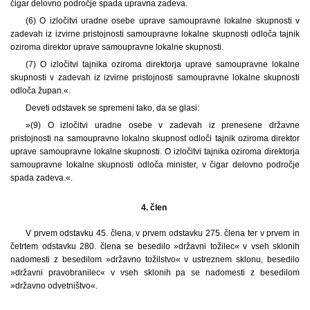
čigar delovno področje spada upravna zadeva.
(6) O izločitvi uradne osebe uprave samoupravne lokalne skupnosti v
zadevah iz izvirne pristojnosti samoupravne lokalne skupnosti odloča tajnik
oziroma direktor uprave samoupravne lokalne skupnosti.
(7) O izločitvi tajnika oziroma direktorja uprave samoupravne lokalne
skupnosti v zadevah iz izvirne pristojnosti samoupravne lokalne skupnosti
odloča župan.«.
Deveti odstavek se spremeni tako, da se glasi:
»(9) O izločitvi uradne osebe v zadevah iz prenesene državne
pristojnosti na samoupravno lokalno skupnost odloči tajnik oziroma direktor
uprave samoupravne lokalne skupnosti. O izločitvi tajnika oziroma direktorja
samoupravne lokalne skupnosti odloča minister, v čigar delovno področje
spada zadeva.«.
4. člen
V prvem odstavku 45. člena, v prvem odstavku 275. člena ter v prvem in
četrtem odstavku 280. člena se besedilo »državni tožilec« v vseh sklonih
nadomesti z besedilom »državno tožilstvo« v ustreznem sklonu, besedilo
»državni pravobranilec« v vseh sklonih pa se nadomesti z besedilom
»državno odvetništvo«.