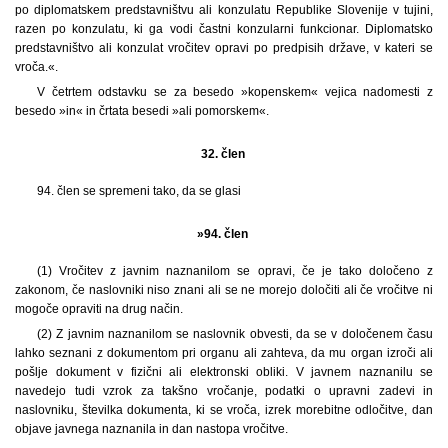
po diplomatskem predstavništvu ali konzulatu Republike Slovenije v tujini,
razen po konzulatu, ki ga vodi častni konzularni funkcionar. Diplomatsko
predstavništvo ali konzulat vročitev opravi po predpisih države, v kateri se
vroča.«.
V četrtem odstavku se za besedo »kopenskem« vejica nadomesti z
besedo »in« in črtata besedi »ali pomorskem«.
32. člen
94. člen se spremeni tako, da se glasi
»94. člen
(1) Vročitev z javnim naznanilom se opravi, če je tako določeno z
zakonom, če naslovniki niso znani ali se ne morejo določiti ali če vročitve ni
mogoče opraviti na drug način.
(2) Z javnim naznanilom se naslovnik obvesti, da se v določenem času
lahko seznani z dokumentom pri organu ali zahteva, da mu organ izroči ali
pošlje dokument v fizični ali elektronski obliki. V javnem naznanilu se
navedejo tudi vzrok za takšno vročanje, podatki o upravni zadevi in
naslovniku, številka dokumenta, ki se vroča, izrek morebitne odločitve, dan
objave javnega naznanila in dan nastopa vročitve.