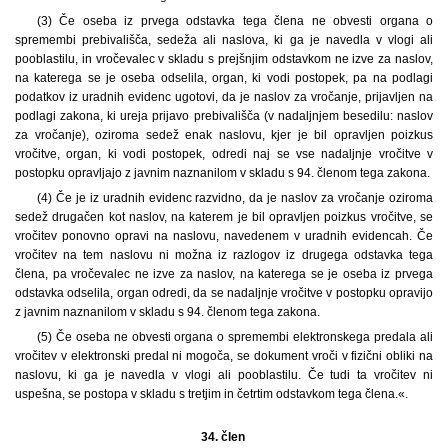
(3) Če oseba iz prvega odstavka tega člena ne obvesti organa o
spremembi prebivališča, sedeža ali naslova, ki ga je navedla v vlogi ali
pooblastilu, in vročevalec v skladu s prejšnjim odstavkom ne izve za naslov,
na katerega se je oseba odselila, organ, ki vodi postopek, pa na podlagi
podatkov iz uradnih evidenc ugotovi, da je naslov za vročanje, prijavljen na
podlagi zakona, ki ureja prijavo prebivališča (v nadaljnjem besedilu: naslov
za vročanje), oziroma sedež enak naslovu, kjer je bil opravljen poizkus
vročitve, organ, ki vodi postopek, odredi naj se vse nadaljnje vročitve v
postopku opravljajo z javnim naznanilom v skladu s 94. členom tega zakona.
(4) Če je iz uradnih evidenc razvidno, da je naslov za vročanje oziroma
sedež drugačen kot naslov, na katerem je bil opravljen poizkus vročitve, se
vročitev ponovno opravi na naslovu, navedenem v uradnih evidencah. Če
vročitev na tem naslovu ni možna iz razlogov iz drugega odstavka tega
člena, pa vročevalec ne izve za naslov, na katerega se je oseba iz prvega
odstavka odselila, organ odredi, da se nadaljnje vročitve v postopku opravijo
z javnim naznanilom v skladu s 94. členom tega zakona.
(5) Če oseba ne obvesti organa o spremembi elektronskega predala ali
vročitev v elektronski predal ni mogoča, se dokument vroči v fizični obliki na
naslovu, ki ga je navedla v vlogi ali pooblastilu. Če tudi ta vročitev ni
uspešna, se postopa v skladu s tretjim in četrtim odstavkom tega člena.«.
34. člen