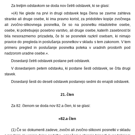
Za tretjim odstavkom se doda nov četrti odstavek, ki se glasi:
»(4) Ne glede na prvi in drugi odstavek tega člena se zavrne zahteva
stranke ali druge osebe, ki ima pravno korist, za pridobitev kopije zvočnega
ali zvočno-slikovnega posnetka, če so na posnetku mladoletne osebe,
osebe, ki potrebujejo posebno varstvo, ali druge osebe, katerih zasebnost bi
bila nesorazmerno prizadeta, če bi se posnetek razkril osebam, ki nimajo
pravice do pregleda in poslušanja posnetkov v skladu s tem zakonom. V tem
primeru pregled in poslušanje posnetka poteka v uradnih prostorih pod
nadzorom uradne osebe.«.
Dosedanji četrti odstavek postane peti odstavek.
V dosedanjem petem odstavku, ki postane šesti odstavek, se črta drugi
stavek.
Dosedanji šesti do deseti odstavek postanejo sedmi do enajsti odstavek.
21. člen
Za 82. členom se doda nov 82.a člen, ki se glasi:
»82.a člen
(1) Če so dokumenti zadeve, zvočni ali zvočno-slikovni posnetki v skladu