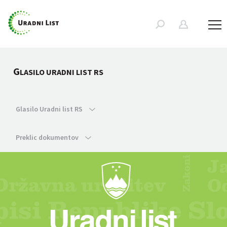
G
LASILO URADNI LIST RS
Glasilo Uradni list RS
Preklic dokumentov