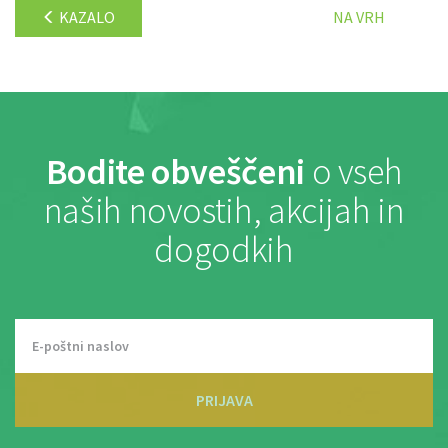
KAZALO
NA VRH
Bodite obveščeni
o vseh
naših novostih, akcijah in
dogodkih
PRIJAVA