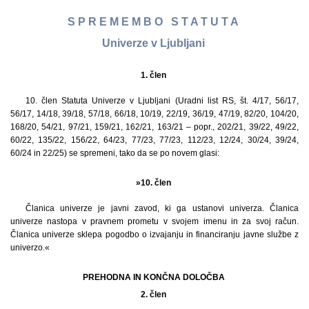
S P R E M E M B O S T A T U T A
Univerze v Ljubljani
1. člen
10. člen Statuta Univerze v Ljubljani (Uradni list RS, št. 4/17, 56/17,
56/17, 14/18, 39/18, 57/18, 66/18, 10/19, 22/19, 36/19, 47/19, 82/20, 104/20,
168/20, 54/21, 97/21, 159/21, 162/21, 163/21 – popr., 202/21, 39/22, 49/22,
60/22, 135/22, 156/22, 64/23, 77/23, 77/23, 112/23, 12/24, 30/24, 39/24,
60/24 in 22/25) se spremeni, tako da se po novem glasi:
»10. člen
Članica univerze je javni zavod, ki ga ustanovi univerza. Članica
univerze nastopa v pravnem prometu v svojem imenu in za svoj račun.
Članica univerze sklepa pogodbo o izvajanju in financiranju javne službe z
univerzo.«
PREHODNA IN KONČNA DOLOČBA
2. člen