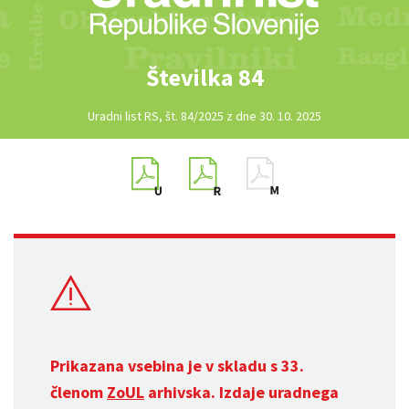
Številka 84
Uradni list RS, št. 84/2025 z dne 30. 10. 2025
Prikazana vsebina je v skladu s 33.
členom
ZoUL
arhivska. Izdaje uradnega