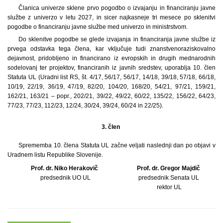
Članica univerze sklene prvo pogodbo o izvajanju in financiranju javne
službe z univerzo v letu 2027, in sicer najkasneje tri mesece po sklenitvi
pogodbe o financiranju javne službe med univerzo in ministrstvom.
Do sklenitve pogodbe se glede izvajanja in financiranja javne službe iz
prvega odstavka tega člena, kar vključuje tudi znanstvenoraziskovalno
dejavnost, pridobljeno in financirano iz evropskih in drugih mednarodnih
sodelovanj ter projektov, financiranih iz javnih sredstev, uporablja 10. člen
Statuta UL (Uradni list RS, št. 4/17, 56/17, 56/17, 14/18, 39/18, 57/18, 66/18,
10/19, 22/19, 36/19, 47/19, 82/20, 104/20, 168/20, 54/21, 97/21, 159/21,
162/21, 163/21 – popr., 202/21, 39/22, 49/22, 60/22, 135/22, 156/22, 64/23,
77/23, 77/23, 112/23, 12/24, 30/24, 39/24, 60/24 in 22/25).
3. člen
Sprememba 10. člena Statuta UL začne veljati naslednji dan po objavi v
Uradnem listu Republike Slovenije.
Prof. dr. Niko Herakovič
Prof. dr. Gregor Majdič
predsednik UO UL
predsednik Senata UL
rektor UL