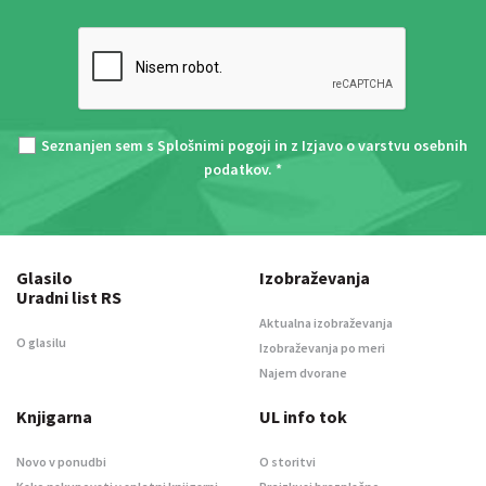
Seznanjen sem s
Splošnimi pogoji
in z
Izjavo o varstvu osebnih
podatkov
. *
Glasilo
Izobraževanja
Uradni list RS
Aktualna izobraževanja
O glasilu
Izobraževanja po meri
Najem dvorane
Knjigarna
UL info tok
Novo v ponudbi
O storitvi