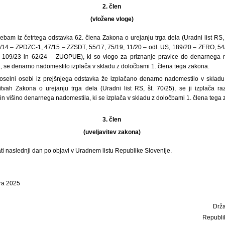
2. člen
(vložene vloge)
ebam iz četrtega odstavka 62. člena Zakona o urejanju trga dela (Uradni list RS, 
2/14 – ZPDZC-1, 47/15 – ZZSDT, 55/17, 75/19, 11/20 – odl. US, 189/20 – ZFRO, 5
, 109/23 in 62/24 – ZUOPUE), ki so vlogo za priznanje pravice do denarnega n
a, se denarno nadomestilo izplača v skladu z določbami 1. člena tega zakona.
poselni osebi iz prejšnjega odstavka že izplačano denarno nadomestilo v sklad
vah Zakona o urejanju trga dela (Uradni list RS, št. 70/25), se ji izplača raz
n višino denarnega nadomestila, ki se izplača v skladu z določbami 1. člena tega 
3. člen
(uveljavitev zakona)
ti naslednji dan po objavi v Uradnem listu Republike Slovenije.
bra 2025
Drža
Republi