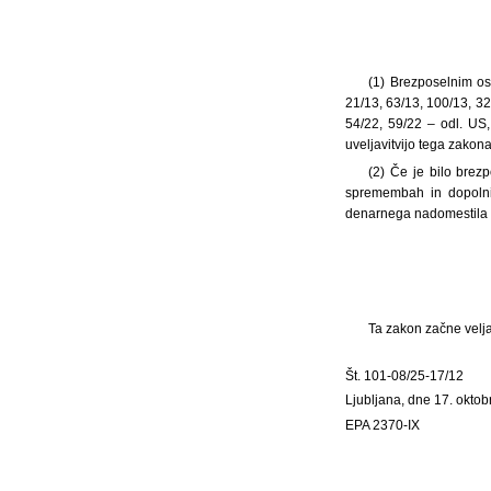
(1) Brezposelnim os
21/13, 63/13, 100/13, 3
54/22, 59/22 – odl. US
uveljavitvijo tega zakon
(2) Če je bilo brez
spremembah in dopolnit
denarnega nadomestila i
Ta zakon začne velja
Št. 101-08/25-17/12
Ljubljana, dne 17. okto
EPA 2370-IX