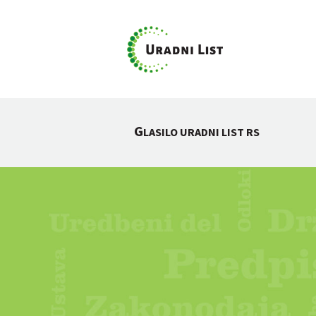
G
LASILO URADNI LIST RS