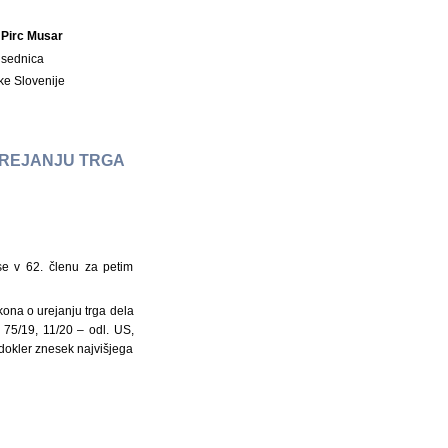
 Pirc Musar
dsednica
ke Slovenije
UREJANJU TRGA
se v 62. členu za petim
ona o urejanju trga dela
 75/19, 11/20 – odl. US,
dokler znesek najvišjega