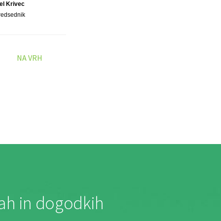
jel Krivec
redsednik
NA VRH
jah in dogodkih