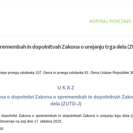
KOPIRAJ POVEZAVO
remembah in dopolnitvah Zakona o urejanju trga dela (Z
ineje prvega odstavka 107. člena in prvega odstavka 91. člena Ustave Republike S
U K A Z
kona o dopolnitvi Zakona o spremembah in dopolnitvah Zakon
dela (ZUTD-J)
dopolnitvi Zakona o spremembah in dopolnitvah Zakona o urejanju trga dela (ZU
lovenije na seji dne 17. oktobra 2025.
00