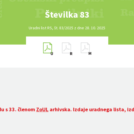
Številka 83
Uradni list RS, št. 83/2025 z dne 28. 10. 2025
du s 33. členom
ZoUL
arhivska. Izdaje uradnega lista, iz