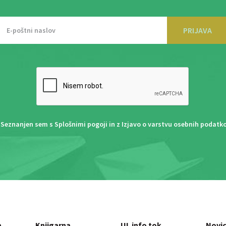
PRIJAVA
Seznanjen sem s
Splošnimi pogoji
in z
Izjavo o varstvu osebnih podatk
a
Knjigarna
UL info tok
Novi