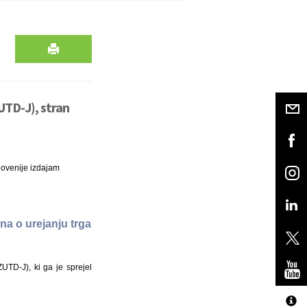
UTD-J), stran
lovenije izdajam
a o urejanju trga
TD-J), ki ga je sprejel