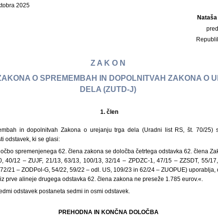
oktobra 2025
Nataša
pre
Republi
Z A K O N
 ZAKONA O SPREMEMBAH IN DOPOLNITVAH ZAKONA O 
DELA (ZUTD-J)
1.
člen
bah in dopolnitvah Zakona o urejanju trga dela (Uradni list RS, št. 70/25) 
 odstavek, ki se glasi:
ločbo spremenjenega 62. člena zakona se določba četrtega odstavka 62. člena Zak
/10, 40/12 – ZUJF, 21/13, 63/13, 100/13, 32/14 – ZPDZC-1, 47/15 – ZZSDT, 55/17,
72/21 – ZODPol-G, 54/22, 59/22 – odl. US, 109/23 in 62/24 – ZUOPUE) uporablja, 
z prve alineje drugega odstavka 62. člena zakona ne preseže 1.785 eurov.«.
sedmi odstavek postaneta sedmi in osmi odstavek.
PREHODNA IN KONČNA DOLOČBA