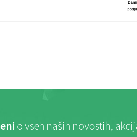
Dani
podp
eni
o vseh naših novostih, akci