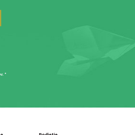
ov
. *
ce
Podjetje