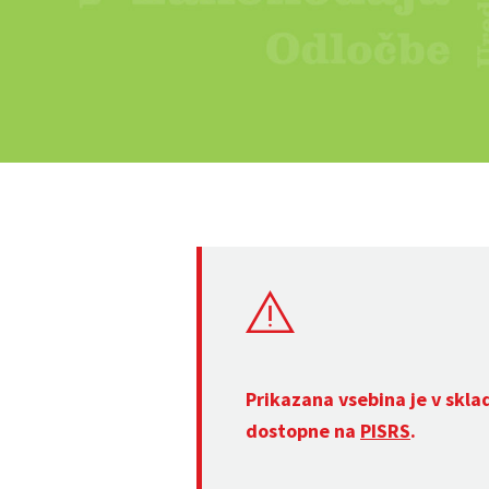
Prikazana vsebina je v skla
dostopne na
PISRS
.