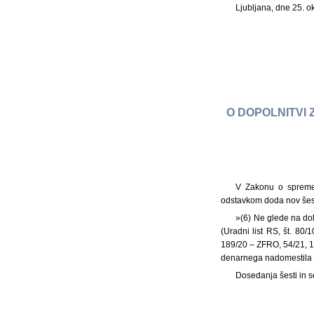
Ljubljana, dne 25. 
O DOPOLNITVI
V Zakonu o spremem
odstavkom doda nov šesti
»(6) Ne glede na do
(Uradni list RS, št. 80
189/20 – ZFRO, 54/21, 1
denarnega nadomestila i
Dosedanja šesti in 