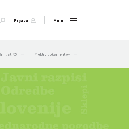
Prijava
Meni
dni list RS
Preklic dokumentov