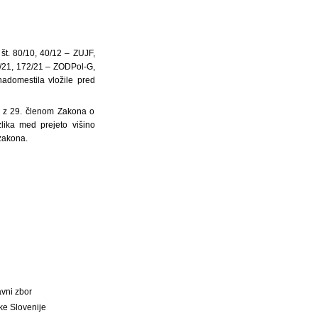
št. 80/10, 40/12 – ZUJF,
4/21, 172/21 – ZODPol-G,
adomestila vložile pred
u z 29. členom Zakona o
lika med prejeto višino
zakona.
vni zbor
ke Slovenije