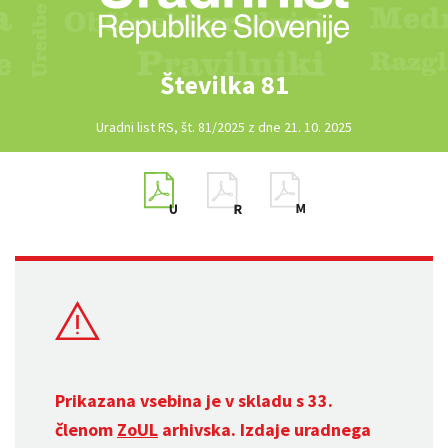
Številka 81
Uradni list RS, št. 81/2025 z dne 21. 10. 2025
Prikazana vsebina je v skladu s 33.
členom
ZoUL
arhivska. Izdaje uradnega