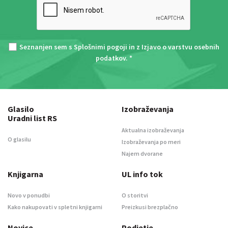
Seznanjen sem s
Splošnimi pogoji
in z
Izjavo o varstvu osebnih
podatkov
. *
Glasilo
Izobraževanja
Uradni list RS
Aktualna izobraževanja
O glasilu
Izobraževanja po meri
Najem dvorane
Knjigarna
UL info tok
Novo v ponudbi
O storitvi
Kako nakupovati v spletni knjigarni
Preizkusi brezplačno
Novice
Podjetje