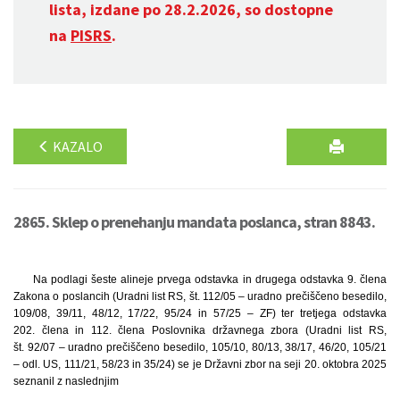
lista, izdane po 28.2.2026, so dostopne
na
PISRS
.
KAZALO
2865. Sklep o prenehanju mandata poslanca, stran 8843.
Na podlagi šeste alineje prvega odstavka in drugega odstavka 9. člena
Zakona o poslancih (Uradni list RS, št. 112/05 – uradno prečiščeno besedilo,
109/08, 39/11, 48/12, 17/22, 95/24 in 57/25 – ZF) ter tretjega odstavka
202. člena in 112. člena Poslovnika državnega zbora (Uradni list RS,
št. 92/07 – uradno prečiščeno besedilo, 105/10, 80/13, 38/17, 46/20, 105/21
– odl. US, 111/21, 58/23 in 35/24) se je Državni zbor na seji 20. oktobra 2025
seznanil z naslednjim