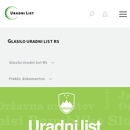
G
LASILO URADNI LIST RS
Glasilo Uradni list RS
Preklic dokumentov