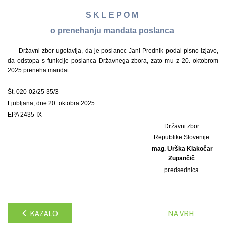
S K L E P O M
o prenehanju mandata poslanca
Državni zbor ugotavlja, da je poslanec Jani Prednik podal pisno izjavo,
da odstopa s funkcije poslanca Državnega zbora, zato mu z 20. oktobrom
2025 preneha mandat.
Št. 020-02/25-35/3
Ljubljana, dne 20. oktobra 2025
EPA 2435-IX
Državni zbor
Republike Slovenije
mag. Urška Klakočar
Zupančič
predsednica
KAZALO
NA VRH