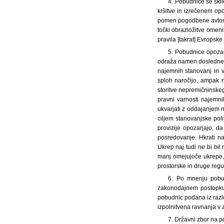
4. Pobudnice se skli
kršitve in izrečenem op
pomen pogodbene avton
točki obrazložitve omeni
pravila [takrat] Evropske
5. Pobudnice opozar
odraža namen doslednega
najemnih stanovanj in v
sploh naročijo, ampak 
storitve nepremičninsk
pravni varnosti najemnik
ukvarjati z oddajanjem 
ciljem stanovanjske pol
provizije opozarjajo, d
posredovanje. Hkrati n
Ukrep naj tudi ne bi bil
manj omejujoče ukrepe, 
prostorske in druge regu
6. Po mnenju pobud
zakonodajnem postopku 
pobudnic podana iz razl
izpolnitvena ravnanja v 
7. Državni zbor na p