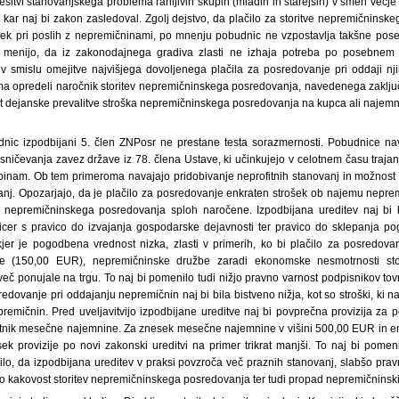
rešitvi stanovanjskega problema ranljivih skupin (mladih in starejših) v smeri večje
 kar naj bi zakon zasledoval. Zgolj dejstvo, da plačilo za storitve nepremičnins
šek pri poslih z nepremičninami, po mnenju pobudnic ne vzpostavlja takšne pos
 menijo, da iz zakonodajnega gradiva zlasti ne izhaja potreba po posebnem
 v smislu omejitve najvišjega dovoljenega plačila za posredovanje pri oddaji n
ema opredeli naročnik storitev nepremičninskega posredovanja, navedenega zaklj
t dejanske prevalitve stroška nepremičninskega posredovanja na kupca ali najemnik
nic izpodbijani 5. člen ZNPosr ne prestane testa sorazmernosti. Pobudnice nav
ničevanja zavez države iz 78. člena Ustave, ki učinkujejo v celotnem času traja
pinam. Ob tem primeroma navajajo pridobivanje neprofitnih stanovanj in možnost 
anj. Opozarjajo, da je plačilo za posredovanje enkraten strošek ob najemu neprem
e nepremičninskega posredovanja sploh naročene. Izpodbijana ureditev naj bi bi
sicer s pravico do izvajanja gospodarske dejavnosti ter pravico do sklepanja po
er je pogodbena vrednost nizka, zlasti v primerih, ko bi plačilo za posredova
je (150,00 EUR), nepremičninske družbe zaradi ekonomske nesmotrnosti sto
več ponujale na trgu. To naj bi pomenilo tudi nižjo pravno varnost podpisnikov to
redovanje pri oddajanju nepremičnin naj bi bila bistveno nižja, kot so stroški, ki 
premičnin. Pred uveljavitvijo izpodbijane ureditve naj bi povprečna provizija za 
atnik mesečne najemnine. Za znesek mesečne najemnine v višini 500,00 EUR in en
ek provizije po novi zakonski ureditvi na primer trikrat manjši. To naj bi pomen
o, da izpodbijana ureditev v praksi povzroča več praznih stanovanj, slabšo pravno
šo kakovost storitev nepremičninskega posredovanja ter tudi propad nepremičninsk