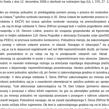
n Sveta z dne 12. decembra 2006 o storitvah na notranjem trgu (UL L 376, 27. 1
ditev po mnenju pobudnic in predlagatelja pomeni poseg v pravico do svobodn
3
na Ustave,
splošno svobodo ravnanja iz 35. člena Ustave ter lastninsko pravico iz 
otokola k EKČP) kot izraza splošne svobode ravnanja na premoženjskem po
 da naj bi drugi odstavek 5. člena ZNPosr posegal tudi v načelo pogodbene avtono
nasprotju s 16. členom Listine, pravico do izvajanja gospodarske ali trgovinsk
vim in tretjim odstavkom 119. člena Pogodbe o delovanju Evropske unije (prečišč
nju PDEU), ki priznava svobodno konkurenco. Pobudnice menijo, da zakonodajalec ja
4
s posegi v njihove ustavne pravice, ni izkazal. Navajajo in izkazujejo,
da je
, saj je za to dejavnost registriranih več kot 990 nepremičninskih družb, pri čemer
kih posrednikov in za vstop na trg ni predpisanih vstopnih ovir. Hkrati o
dovanja za uporabnike in posle v zvezi z nepremičninami niso obvezne. Zakon
dnic ni navedel nobenega razloga za določanje najvišjega dopustnega plačila
 zvezo z dejavnostjo nepremičninskega posredovanja. Varstvo potrošnikov, ki ga
e po oceni pobudnic splošen cilj, pri čemer iz zakonodajnega gradiva ni razvidn
javnostjo. V delu prvega odstavka 5. člena ZNPosr zakonodajalec po mnenju pob
stvom potrošnikov, saj je z navedenim utemeljeval le splošno potrebo po sprej
ovanju. Tudi sklicevanje zakonodajalca na 78. člen Ustave (primerno stanov
ovanj v povezavi z višino tržnih najemnin, ko gre za utemeljitev potrebe po ome
sr, po mnenju pobudnic ne vzpostavlja povezave s posegom v njihove ustavne
zanih tveganj. Pobudnice navajajo, da se zaradi izpodbijanega 5. člena ZNPosr št
e bodo znižale tržne najemnine. Ob tem iz zakonodajnega gradiva naj ne bi bila r