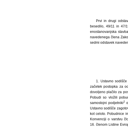
Prvi in drugi odst
besedilo, 49/11 in 47/
enostanovanjska stavba,
navedenega člena Zakon
sedmi odstavek naveden
1. Ustavno sodišče 
začetek postopka za oc
dovoljeno plačilo za po
Pobudi so vložili pobu
2
samostojni podjetniki
o
Ustavno sodišče zagotov
kot celoto. Pobudnice in
Konvenciji o varstvu čl
16. členom Listine Evro