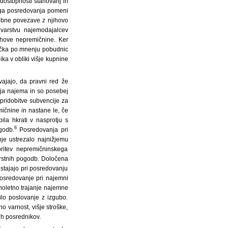
 dostopnosti stanovanj in
kega posredovanja pomeni
ebne povezave z njihovo
 varstvu najemodajalcev
jihove nepremičnine. Ker
učka po mnenju pobudnic
a v obliki višje kupnine
ajajo, da pravni red že
nja najema in so posebej
pridobitve subvencije za
ičnine in nastane le, če
la hkrati v nasprotju s
6
godb.
Posredovanja pri
nje ustrezalo najnižjemu
ritev nepremičninskega
vrstnih pogodb. Določena
nastajajo pri posredovanju
posredovanje pri najemni
oletno trajanje najemne
ilo poslovanje z izgubo.
 varnost, višje stroške,
ih posrednikov.