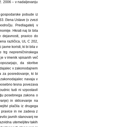
2. 2006 – v nadaljevanju
e gospodarske pobude iz
33. člena Ustave (v zvezi
dročju. Predlagatelj v
mije. Hkrati naj bi bila
e dejavnosti, pravico do
ena različica, UL C 202,
vne koristi, ki bi bila v
 trg nepremičninskega
 je v imenik vpisanih več
pozarjajo, da storitve
odajalec v zakonodajnem
 za posredovanje, ki bi
 zakonodajalec navaja v
a posebno tesna povezava
udnic tudi ni vzpostavil
etju posebnega zakona o
anje) in sklicevanje na
jitvi plačila iz drugega
 pravice in ne zadeva z
evilo javnih stanovanj ne
azvidna utemeljitev takih