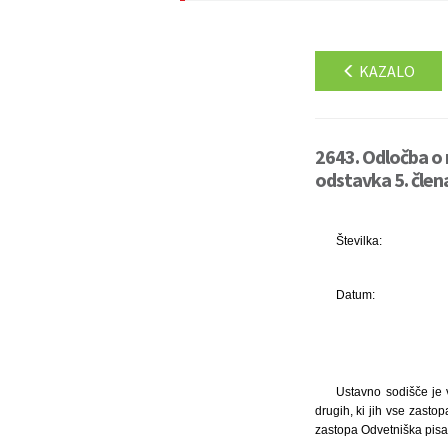
KAZALO
2643. Odločba o 
odstavka 5. čle
Številka:
Datum:
Ustavno sodišče je 
drugih, ki jih vse zasto
zastopa Odvetniška pisar