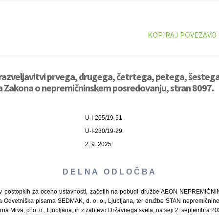
KOPIRAJ POVEZAVO
razveljavitvi prvega, drugega, četrtega, petega, šesteg
na Zakona o nepremičninskem posredovanju, stran 8097.
U-I-205/19-51
U-I-230/19-29
2. 9. 2025
D E L N A O D L O Č B A
v postopkih za oceno ustavnosti, začetih na pobudi družbe AEON NEPREMIČNINE, 
pa Odvetniška pisarna SEDMAK, d. o. o., Ljubljana, ter družbe STAN nepremičnine, d
na Mrva, d. o. o., Ljubljana, in z zahtevo Državnega sveta, na seji 2. septembra 2