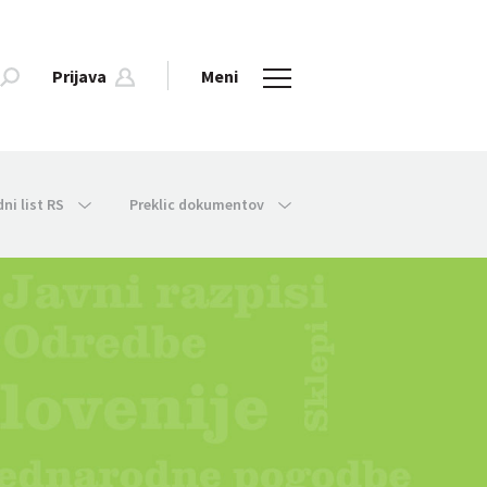
Prijava
Meni
dni list RS
Preklic dokumentov