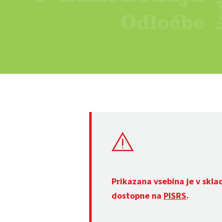
Prikazana vsebina je v skla
dostopne na
PISRS
.