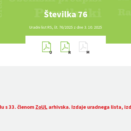
Številka 76
Uradni list RS, št. 76/2025 z dne 3. 10. 2025
du s 33. členom
ZoUL
arhivska. Izdaje uradnega lista, iz