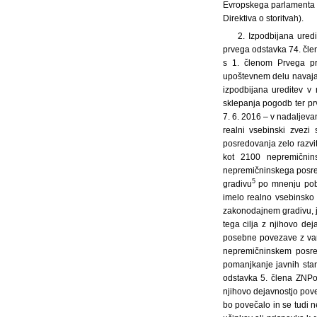
Evropskega parlamenta i
Direktiva o storitvah).
2. Izpodbijana ure
prvega odstavka 74. čle
s 1. členom Prvega pr
upoštevnem delu navaja,
izpodbijana ureditev v 
sklepanja pogodb ter pr
7. 6. 2016 – v nadaljeva
realni vsebinski zvezi 
posredovanja zelo razvit
kot 2100 nepremičnins
nepremičninskega posre
5
gradivu
po mnenju pobu
imelo realno vsebinsko
zakonodajnem gradivu, j
tega cilja z njihovo de
posebne povezave z var
nepremičninskem posred
pomanjkanje javnih stan
odstavka 5. člena ZNPo
njihovo dejavnostjo pove
bo povečalo in se tudi n