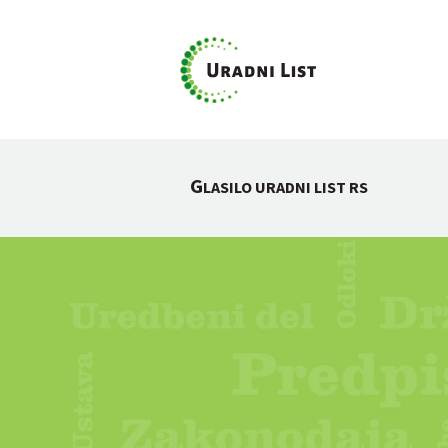
G
LASILO URADNI LIST RS