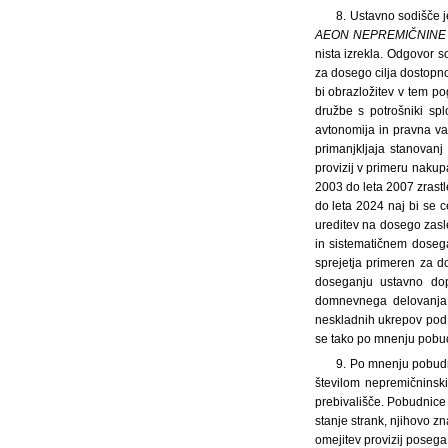
8. Ustavno sodišče 
AEON NEPREMIČNINE i
nista izrekla. Odgovor s
za dosego cilja dostopno
bi obrazložitev v tem p
družbe s potrošniki sp
avtonomija in pravna va
primanjkljaja stanovanj
provizij v primeru nakup
2003 do leta 2007 zrastl
do leta 2024 naj bi se 
ureditev na dosego zasl
in sistematičnem doseg
sprejetja primeren za d
doseganju ustavno dop
domnevnega delovanja u
neskladnih ukrepov pod 
se tako po mnenju pobud
9. Po mnenju pobudn
številom nepremičninsk
prebivališče. Pobudnice 
stanje strank, njihovo z
omejitev provizij posega