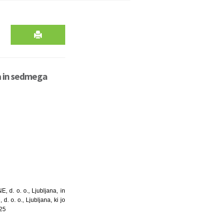
a in sedmega
d. o. o., Ljubljana, in
. o. o., Ljubljana, ki jo
025