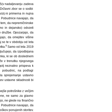
25
(v nadaljevanju zadeva
 Državni zbor se o sodbi
izij ni primerna in nujna
o. Pobudnice navajajo, da
v tem, da nepremičninske
no in dejansko) odvzeti
e družbe. Opozarjajo, da
jajo, da omejitev višine
j so te v obdobju od leta
9
tka.
Samo od leta 2019
učujejo, da izpodbijana
inka, ki se ob doslednem
že v trenutku njegovega
golj neznatno prispeva k
e pobudnic, na podlagi
ila sprejemanje ustavno
ev ustavne skladnosti bi
ejše potrošnike z večjim
mene, ne samo za glavno
ejo, ne glede na finančno
e. Pobudnice navajajo, da
oškov ponujenih storitev.