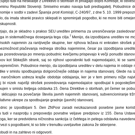
cujejo tudi na neskladje z Direktivo o storitvah in prilagajo dopis Komisije, ki ob
ominu Republiki Sloveniji. Smiselno enako navaja tudi predlagatelj. Pobudnice d
omije v sodbi v zadevi
Španija proti Komisiji
, C-240/97, z dne 5. 10. 1999 prepozn
lo, da imata stranki pravico sklepati in spreminjati pogodbo, ki ne more biti omeje
 skupnosti.
jajo, da je skladno s prakso SEU ureditev primerna za uresničevanje zasledovane
7
 in sistematičnega doseganja tega cilja.
Menijo, da izpodbijana ureditev ne m
isokih najemnin za ranljivejše skupine, ker njihova težava ni enkraten strošek p
nezmožnost plačevanja rednega stroška najemnine, česar pa izpodbijana uredite
ega posredovanja po mnenju pobudnic kvečjemu prispevajo k večji ponudbi stanov
ov kot šibkejših strank, saj so njihovi uporabniki tudi najemodajalci, ki se sam
nepremičnin. Pobudnice menijo, da izpodbijana ureditev v delu najema in oddaje
itike v smislu spodbujanja dolgoročnejše oddaje in najema stanovanj. Glede na i
a naročnikom ustreza krajše obdobje oddajanja, ker je v tem primeru nižje najv
aj bi nizek najvišji strošek posredovanja najemodajalce spodbujal k pogostejš
 nujen v smislu tretjega odstavka 15. člena Direktive o storitvah, pri čemer se po
sklicujejo na povečanje števila javnih najemnih stanovanj, subvencioniranje trž
lativne ukrepe za spodbujanje gradnje (javnih) stanovanj.
nic je izpodbijani 5. člen ZNPosr zaradi neizkazanosti posebne javne korist
tudi v nasprotju s prepovedjo povratne veljave predpisov iz 155. člena Ustav
oga, ker se predvidena ničnostna sankcija iz četrtega in petega odstavka navedene
zvezi s pogodbami, ki so bile v trenutku uveljavitve zakona že sklenjene.
obudi in na zahtevo ni odgovoril.