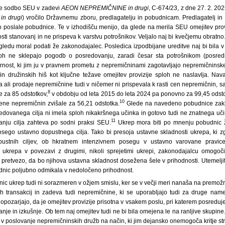
je sodbo SEU v zadevi
AEON NEPREMIČNINE in drugi
, C-674/23, z dne 27. 2. 20
n drugi
) vročilo Državnemu zboru, predlagatelju in pobudnicam. Predlagatelj in
o poslale pobudnice. Te v izhodišču menijo, da glede na merila SEU omejitev prov
sti stanovanj in ne prispeva k varstvu potrošnikov. Veljalo naj bi kvečjemu obratn
ogledu moral podati že zakonodajalec. Posledica izpodbijane ureditve naj bi bila 
loh ne sklepajo pogodb o posredovanju, zaradi česar sta potrošnikom (posred
rnost, ki jim ju v pravnem prometu z nepremičninami zagotavljajo nepremičninsk
 in družinskih hiš kot ključne težave omejitev provizije sploh ne naslavlja. Nava
a ali prodaje nepremičnine tudi v ničemer ni prispevala k rasti cen nepremičnin, sa
8
e za 85 odstotkov,
v obdobju od leta 2015 do leta 2024 pa ponovno za 99,45 odsto
10
cene nepremičnin zvišale za 56,21 odstotka.
Glede na navedeno pobudnice zaklj
edovanega cilja ni imela sploh nikakršnega učinka in gotovo tudi ne znatnega uč
11
anju cilja zahteva po sodni praksi SEU.
Ukrep mora biti po mnenju pobudnic 
osego ustavno dopustnega cilja. Tako bi presoja ustavne skladnosti ukrepa, ki z
ustnih ciljev, ob hkratnem intenzivnem posegu v ustavno varovane pravic
krepa v povezavi z drugimi, nikoli sprejetimi ukrepi, zakonodajalcu omogoč
pretvezo, da bo njihova ustavna skladnost dosežena šele v prihodnosti. Utemeljit
nic poljubno odmikala v nedoločeno prihodnost.
ic ukrep tudi ni sorazmeren v ožjem smislu, ker se v večji meri nanaša na premožn
ih transakcij in zadeva tudi nepremičnine, ki se uporabljajo tudi za druge na
opozarjajo, da je omejitev provizije prisotna v vsakem poslu, pri katerem posreduj
nanje in izkušnje. Ob tem naj omejitev tudi ne bi bila omejena le na ranljive skupin
 v poslovanje nepremičninskih družb na način, ki jim dejansko onemogoča kritje str