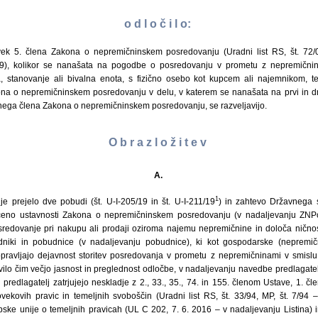
o d l o č i l o:
avek 5. člena Zakona o nepremičninskem posredovanju (Uradni list RS, št. 72
19), kolikor se nanašata na pogodbe o posredovanju v prometu z nepremičnin
 stanovanje ali bivalna enota, s fizično osebo kot kupcem ali najemnikom, ter
a o nepremičninskem posredovanju v delu, v katerem se nanašata na prvi in drug
ega člena Zakona o nepremičninskem posredovanju, se razveljavijo.
O b r a z l o ž i t e v
A.
1
je prejelo dve pobudi (št. U-I-205/19 in št. U-I-211/19
) in zahtevo Državnega s
eno ustavnosti Zakona o nepremičninskem posredovanju (v nadaljevanju ZNPos
sredovanje pri nakupu ali prodaji oziroma najemu nepremičnine in določa nično
dniki in pobudnice (v nadaljevanju pobudnice), ki kot gospodarske (nepremi
pravljajo dejavnost storitev posredovanja v prometu z nepremičninami v smislu
ilo čim večjo jasnost in preglednost odločbe, v nadaljevanju navedbe predlagat
 predlagatelj zatrjujejo neskladje z 2., 33., 35., 74. in 155. členom Ustave, 1. 
ovekovih pravic in temeljnih svoboščin (Uradni list RS, št. 33/94, MP, št. 7/94
pske unije o temeljnih pravicah (UL C 202, 7. 6. 2016 – v nadaljevanju Listina) 