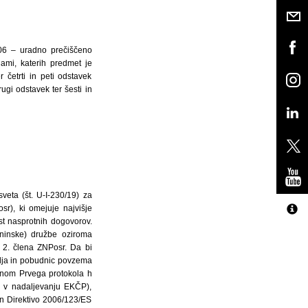
/06 – uradno prečiščeno
ami, katerih predmet je
 četrti in peti odstavek
i odstavek ter šesti in
veta (št. U-I-230/19) za
r), ki omejuje najvišje
st nasprotnih dogovorov.
čninske) družbe oziroma
 2. člena ZNPosr. Da bi
elja in pobudnic povzema
členom Prvega protokola h
 – v nadaljevanju EKČP),
in Direktivo 2006/123/ES