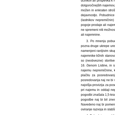
učinkov ali prispevka k 
dolgoročnejših najemov,
možen in enkraten stro
dejavnostjo. Pobudnice
(lastnikov nepremičnin)
pogoje prodaje ali naj
ne spremeni niti možnos
ali najemnine.
3. Po mnenju pobud
pozna druge ukrepe ures
namenjeni ranljivim sku
najemnike tržnih stanov
so (neobvezne) storitv
16. členom Listine, in 
najemu nepremičnine, kj
plačilu za posredovan
posredovanja naj ne bi 
najvišja provizija za pos
pri najemu in oddaji ne
pogodbi znašala 1,5-kr
pogodbe naj bi bil znes
Navedeno naj bi pomenil
oviranje razvoja in slab