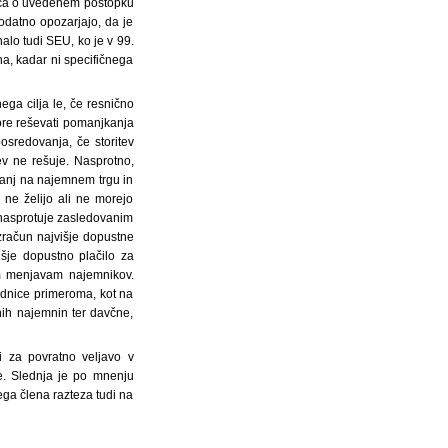
vešča o uvedenem postopku
odatno opozarjajo, da je
alo tudi SEU, ko je v 99.
na, kadar ni specifičnega
ga cilja le, če resnično
ore reševati pomanjkanja
osredovanja, če storitev
v ne rešuje. Nasprotno,
anj na najemnem trgu in
i ne želijo ali ne morejo
 nasprotuje zasledovanim
zračun najvišje dopustne
išje dopustno plačilo za
im menjavam najemnikov.
budnice primeroma, kot na
nih najemnin ter davčne,
i za povratno veljavo v
e. Slednja je po mnenju
ga člena razteza tudi na