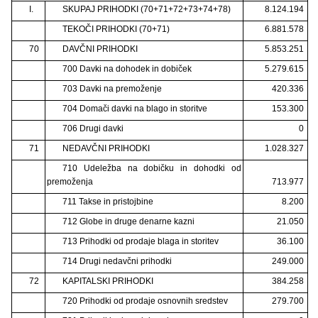
I.
SKUPAJ PRIHODKI (70+71+72+73+74+78)
8.124.194
TEKOČI PRIHODKI (70+71)
6.881.578
70
DAVČNI PRIHODKI
5.853.251
700 Davki na dohodek in dobiček
5.279.615
703 Davki na premoženje
420.336
704 Domači davki na blago in storitve
153.300
706 Drugi davki
0
71
NEDAVČNI PRIHODKI
1.028.327
710 Udeležba na dobičku in dohodki od
premoženja
713.977
711 Takse in pristojbine
8.200
712 Globe in druge denarne kazni
21.050
713 Prihodki od prodaje blaga in storitev
36.100
714 Drugi nedavčni prihodki
249.000
72
KAPITALSKI PRIHODKI
384.258
720 Prihodki od prodaje osnovnih sredstev
279.700