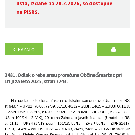
lista, izdane po 28.2.2026, so dostopne
na
PISRS
.
KAZALO
2481. Odlok o rebalansu proračuna Občine Šmartno pri
Litiji za leto 2025, stran 7243.
Na podlagi 29. člena Zakona o lokalni samoupravi (Uradni list RS,
št. 94/07 – UPB2, 76/08, 79/09, 51/10, 40/12 – ZUJF, 14/15 – ZUUJFO, 11/18
– ZSPDPSP-1, 30/18, 61/20 – ZIUZEOP-A, 80/20 – ZIUOOPE, 62/24 – odl.
US in 102/24 – ZLV-K), 29. člena Zakona o javnih financah (Uradni list RS,
št. 11/11 – UPB4 (14/13 popr.), 101/13, 55/15 – ZFisP, 96/15 – ZIPRS1617,
13/18, 195/20 – odl. US, 18/23 – ZDU-1O, 76/23, 24/25 – ZFisP-1 in 39/25) in