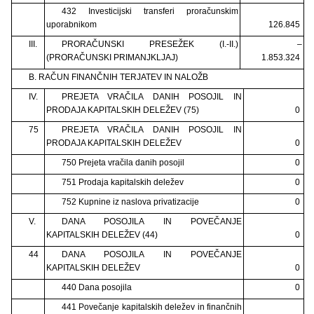
432 Investicijski transferi proračunskim
uporabnikom
126.845
III.
PRORAČUNSKI PRESEŽEK (I.-II.)
–
(PRORAČUNSKI PRIMANJKLJAJ)
1.853.324
B. RAČUN FINANČNIH TERJATEV IN NALOŽB
IV.
PREJETA VRAČILA DANIH POSOJIL IN
PRODAJA KAPITALSKIH DELEŽEV (75)
0
75
PREJETA VRAČILA DANIH POSOJIL IN
PRODAJA KAPITALSKIH DELEŽEV
0
750 Prejeta vračila danih posojil
0
751 Prodaja kapitalskih deležev
0
752 Kupnine iz naslova privatizacije
0
V.
DANA POSOJILA IN POVEČANJE
KAPITALSKIH DELEŽEV (44)
0
44
DANA POSOJILA IN POVEČANJE
KAPITALSKIH DELEŽEV
0
440 Dana posojila
0
441 Povečanje kapitalskih deležev in finančnih