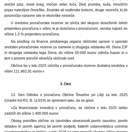
snežni plaz, visok sneg, močan veter, toča, žled, pozeba, suša, množični
pojav nalezljive človeške, živalske ali rastlinske bolezni, druge nesreče, ki jih
povzročijo naravne sile in ekološke nesreče.
V sredstva proračunske rezerve se izloča del skupno doseženih letnih
prejemkov proračuna v višini, ki je določena s proračunom, vendar največ do
višine 1,5 % prejemkov proračuna.
Na predlog za finance pristojnega organa občinske uprave o uporabi
sredstev proračunske rezerve za namene iz drugega odstavka 49. člena ZJF
in drugega odstavka tega člena, do višine 50.000 eurov odloča župan in o
tem s pisnimi poročili obvešča občinski svet.
Občina bo v letu 2025 izločila v proračunsko rezervo dodatna sredstva v
višini 121.862,91 eurov.«.
3. člen
13. člen Odloka o proračunu Občine Šmartno pri Litiji za leto 2025
(Uradni list RS, št. 113/24) se spremeni tako, da se glasi:
»Za financiranje investicij v proračunu, se občina v letu 2025 lahko
zadolži do višine 1.400.000 eurov.
Obseg poroštev občine za izpolnitev obveznosti javnih zavodov, javnih
skladov in javnih agencij ter javnih podjetij, katerih ustanoviteljica oziroma
soustanoviteljica je občina, v letu 2025 ne sme preseči skupne višine glavnic