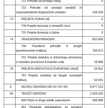
721 Prihodki od prodaje zalog
0
722 Prihodki od prodaje zemljišč in
neopredmetenih dolgoročnih sredstev
104.558
73
PREJETE DONACIJE
0
730 Prejete donacije iz domačih virov
0
731 Prejete donacija iz tujine
0
74
TRANSFERNI PRIHODKI
803.858
740 Transferni prihodki iz drugih
javnofinančnih institucij
784.872
741 Prejeta sredstva iz državnega proračuna
iz sredstev proračuna Evropske unije
18.986
78
PREJETA SREDSTVA IZ EVROPSKE UNIJE
54.501
787 Prejeta sredstva od drugih evropskih
institucij
54.501
II.
SKUPAJ ODHODKI (40+41+42+43)
9.977.518
40
TEKOČI ODHODKI
2.626.543
400 Plače in drugi izdatki zaposlenim
406.666
401 Prispevki delodajalcev za socialno