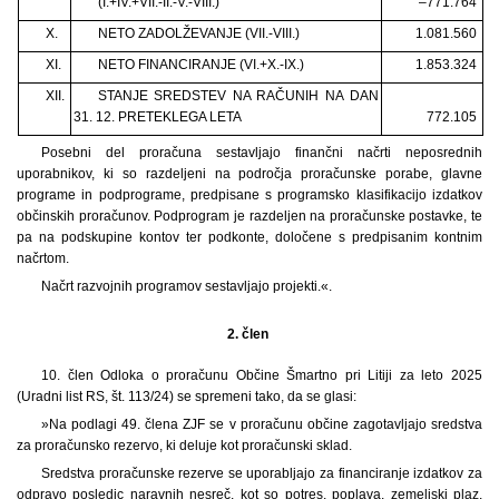
(I.+IV.+VII.-II.-V.-VIII.)
–771.764
X.
NETO ZADOLŽEVANJE (VII.-VIII.)
1.081.560
XI.
NETO FINANCIRANJE (VI.+X.-IX.)
1.853.324
XII.
STANJE SREDSTEV NA RAČUNIH NA DAN
31. 12. PRETEKLEGA LETA
772.105
Posebni del proračuna sestavljajo finančni načrti neposrednih
uporabnikov, ki so razdeljeni na področja proračunske porabe, glavne
programe in podprograme, predpisane s programsko klasifikacijo izdatkov
občinskih proračunov. Podprogram je razdeljen na proračunske postavke, te
pa na podskupine kontov ter podkonte, določene s predpisanim kontnim
načrtom.
Načrt razvojnih programov sestavljajo projekti.«.
2. člen
10. člen Odloka o proračunu Občine Šmartno pri Litiji za leto 2025
(Uradni list RS, št. 113/24) se spremeni tako, da se glasi:
»Na podlagi 49. člena ZJF se v proračunu občine zagotavljajo sredstva
za proračunsko rezervo, ki deluje kot proračunski sklad.
Sredstva proračunske rezerve se uporabljajo za financiranje izdatkov za
odpravo posledic naravnih nesreč, kot so potres, poplava, zemeljski plaz,