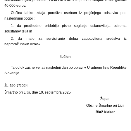
40.000 eurov.
Občina lahko izdaja poroštva osebam iz prejšnjega odstavka pod
naslednjimi pogoji:
1. da predhodno pridobijo pisno soglasje ustanovitelja oziroma
soustanovitelja in
2. da imajo za servisiranje dolga zagotovljena sredstva iz
neproračunskih virov.«.
4. člen
Ta odlok začne veljati naslednji dan po objavi v Uradnem listu Republike
Slovenije.
Št. 450-7/2024
Šmartno pri Litiji, dne 10. septembra 2025
Župan
Občine Šmartno pri Litiji
Blaž Izlakar