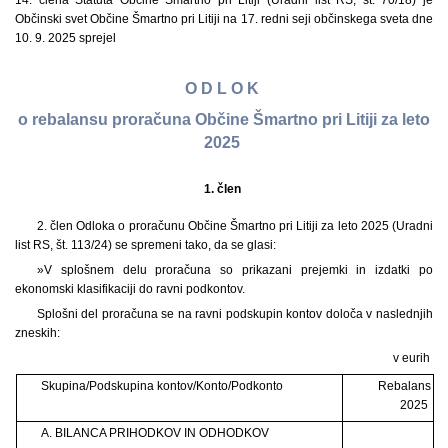
14. člena Statuta Občine Šmartno pri Litiji (Uradni list RS, št. 70/18) je
Občinski svet Občine Šmartno pri Litiji na 17. redni seji občinskega sveta dne
10. 9. 2025 sprejel
O D L O K
o rebalansu proračuna Občine Šmartno pri Litiji za leto
2025
1. člen
2. člen Odloka o proračunu Občine Šmartno pri Litiji za leto 2025 (Uradni
list RS, št. 113/24) se spremeni tako, da se glasi:
»V splošnem delu proračuna so prikazani prejemki in izdatki po
ekonomski klasifikaciji do ravni podkontov.
Splošni del proračuna se na ravni podskupin kontov določa v naslednjih
zneskih:
v eurih
Skupina/Podskupina kontov/Konto/Podkonto
Rebalans
2025
A. BILANCA PRIHODKOV IN ODHODKOV