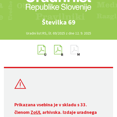
Številka 69
Uradni list RS, št. 69/2025 z dne 12. 9. 2025
Prikazana vsebina je v skladu s 33.
členom
ZoUL
arhivska. Izdaje uradnega