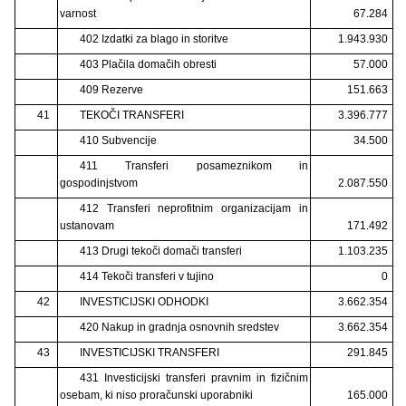
varnost
67.284
402 Izdatki za blago in storitve
1.943.930
403 Plačila domačih obresti
57.000
409 Rezerve
151.663
41
TEKOČI TRANSFERI
3.396.777
410 Subvencije
34.500
411 Transferi posameznikom in
gospodinjstvom
2.087.550
412 Transferi neprofitnim organizacijam in
ustanovam
171.492
413 Drugi tekoči domači transferi
1.103.235
414 Tekoči transferi v tujino
0
42
INVESTICIJSKI ODHODKI
3.662.354
420 Nakup in gradnja osnovnih sredstev
3.662.354
43
INVESTICIJSKI TRANSFERI
291.845
431 Investicijski transferi pravnim in fizičnim
osebam, ki niso proračunski uporabniki
165.000