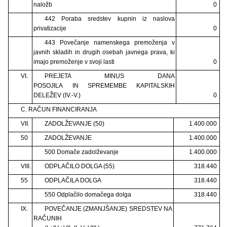
naložb
0
442 Poraba sredstev kupnin iz naslova
privatizacije
0
443 Povečanje namenskega premoženja v
javnih skladih in drugih osebah javnega prava, ki
imajo premoženje v svoji lasti
0
VI.
PREJETA MINUS DANA
POSOJILA IN SPREMEMBE KAPITALSKIH
DELEŽEV (IV.-V.)
0
C. RAČUN FINANCIRANJA
VII.
ZADOLŽEVANJE (50)
1.400.000
50
ZADOLŽEVANJE
1.400.000
500 Domače zadolževanje
1.400.000
VIII.
ODPLAČILO DOLGA (55)
318.440
55
ODPLAČILA DOLGA
318.440
550 Odplačilo domačega dolga
318.440
IX.
POVEČANJE (ZMANJŠANJE) SREDSTEV NA
RAČUNIH