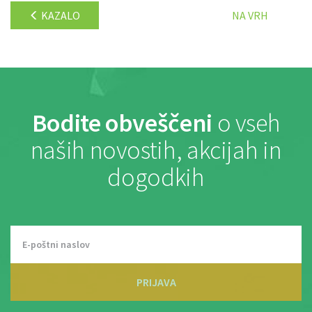
KAZALO
NA VRH
Bodite obveščeni
o vseh
naših novostih, akcijah in
dogodkih
PRIJAVA