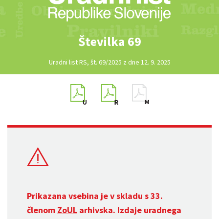
Številka 69
Uradni list RS, št. 69/2025 z dne 12. 9. 2025
Prikazana vsebina je v skladu s 33.
členom
ZoUL
arhivska. Izdaje uradnega