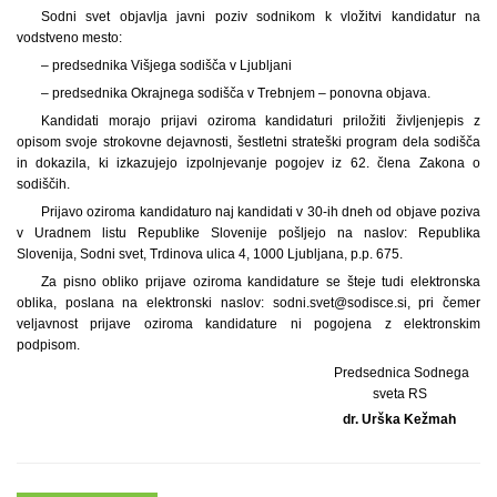
Sodni svet objavlja javni poziv sodnikom k vložitvi kandidatur na
vodstveno mesto:
– predsednika Višjega sodišča v Ljubljani
– predsednika Okrajnega sodišča v Trebnjem – ponovna objava.
Kandidati morajo prijavi oziroma kandidaturi priložiti življenjepis z
opisom svoje strokovne dejavnosti, šestletni strateški program dela sodišča
in dokazila, ki izkazujejo izpolnjevanje pogojev iz 62. člena Zakona o
sodiščih.
Prijavo oziroma kandidaturo naj kandidati v 30-ih dneh od objave poziva
v Uradnem listu Republike Slovenije pošljejo na naslov: Republika
Slovenija, Sodni svet, Trdinova ulica 4, 1000 Ljubljana, p.p. 675.
Za pisno obliko prijave oziroma kandidature se šteje tudi elektronska
oblika, poslana na elektronski naslov: sodni.svet@sodisce.si, pri čemer
veljavnost prijave oziroma kandidature ni pogojena z elektronskim
podpisom.
Predsednica Sodnega
sveta RS
dr. Urška Kežmah