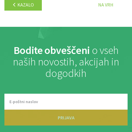
KAZALO
NA VRH
Bodite obveščeni
o vseh
naših novostih, akcijah in
dogodkih
PRIJAVA