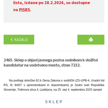
lista, izdane po 28.2.2026, so dostopne
na
PISRS
.
KAZALO
2465. Sklep o objavi javnega poziva sodnikom k vložitvi
kandidatur na vodstveno mesto, stran 7232.
Na podlagi določbe 62.b člena Zakona o sodiščih (ZS-UPB-4, Uradni list
RS, št. 94/07 s spremembami in dopolnitvami) je Sodni svet Republike
Slovenije, Trdinova ulica 4, Ljubljana, na 25. seji 4. septembra 2025 sprejel
S K L E P