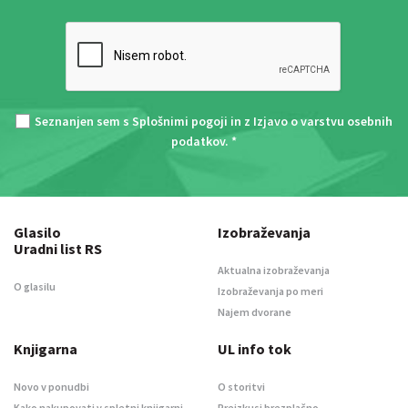
Seznanjen sem s
Splošnimi pogoji
in z
Izjavo o varstvu osebnih
podatkov
. *
Glasilo
Izobraževanja
Uradni list RS
Aktualna izobraževanja
O glasilu
Izobraževanja po meri
Najem dvorane
Knjigarna
UL info tok
Novo v ponudbi
O storitvi
Kako nakupovati v spletni knjigarni
Preizkusi brezplačno