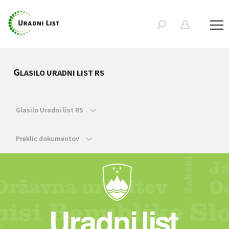
G
LASILO URADNI LIST RS
Glasilo Uradni list RS
Preklic dokumentov