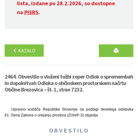
lista, izdane po 28.2.2026, so dostopne
na
PISRS
.
KAZALO
2464. Obvestilo o vloženi tožbi zoper Odlok o spremembah
in dopolnitvah Odloka o občinskem prostorskem načrtu
Občine Brezovica – št. 1, stran 7232.
Upravno sodišče Republike Slovenije na podlagi devetega odstavka
61. člena Zakona o urejanju prostora (ZUreP-3) objavlja
O B V E S T I L O