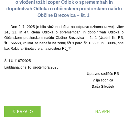
o vloženi tožbi zoper Odlok o spremembah in
dopolnitvah Odloka o občinskem prostorskem načrtu
Občine Brezovica – št. 1
Dne 2. 7. 2025 je bila vložena tožba na odpravo oziroma razveljavitev
14., 21. in 47. člena Odloka o spremembah in dopolnitvah Odloka o
Občinskem prostorskem načrtu Občine Brezovica – št. 1 (Uradni list RS,
št. 156/22), kolikor se nanaša na zemljišči s parc. št. 1399/3 in 1399/4, obe
k.o. Rakitna (Enota urejanja prostora RJ_7).
Št. I U 1167/2025
Ljubljana, dne 10. septembra 2025
Upravno sodišče RS
višja sodnica
Daša Sikošek
KAZALO
NA VRH