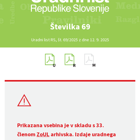
Številka 69
Uradni list RS, št. 69/2025 z dne 12. 9. 2025
Prikazana vsebina je v skladu s 33.
členom
ZoUL
arhivska. Izdaje uradnega