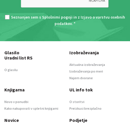
Seznanjen sem s
Splošnimi pogoji
in z
Izjavo o varstvu osebnih
podatkov
. *
Glasilo
Izobraževanja
Uradni list RS
Aktualna izobraževanja
O glasilu
Izobraževanja po meri
Najem dvorane
Knjigarna
UL info tok
Novo v ponudbi
O storitvi
Kako nakupovati v spletni knjigarni
Preizkusi brezplačno
Novice
Podjetje