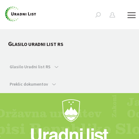
G
LASILO URADNI LIST RS
Glasilo Uradni list RS
Preklic dokumentov