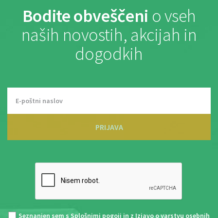
Bodite obveščeni
o vseh
naših novostih, akcijah in
dogodkih
PRIJAVA
Seznanjen sem s
Splošnimi pogoji
in z
Izjavo o varstvu osebnih