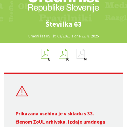
Številka 63
Uradni list RS, št. 63/2025 z dne 22. 8. 2025
Prikazana vsebina je v skladu s 33.
členom
ZoUL
arhivska. Izdaje uradnega