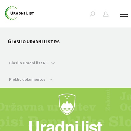
G
LASILO URADNI LIST RS
Glasilo Uradni list RS
Preklic dokumentov