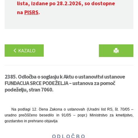
lista, izdane po 28.2.2026, so dostopne
na
PISRS
.
KAZALO
2385. Odločba o soglasju k Aktu o ustanovitvi ustanove
FUNDACIJA SRCE PODEŽELJA – ustanova za pomoč
podeželju, stran 7060.
Na podlagi 12. člena Zakona o ustanovah (Uradni list RS, št. 70/05 –
uradno prečiščeno besedilo in 91/05 – popr.) Ministrstvo za kmetijstvo,
gozdarstvo in prehrano objavlja
O D L O Č B O