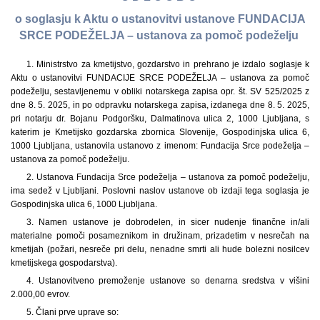
o soglasju k Aktu o ustanovitvi ustanove FUNDACIJA
SRCE PODEŽELJA – ustanova za pomoč podeželju
1. Ministrstvo za kmetijstvo, gozdarstvo in prehrano je izdalo soglasje k
Aktu o ustanovitvi FUNDACIJE SRCE PODEŽELJA – ustanova za pomoč
podeželju, sestavljenemu v obliki notarskega zapisa opr. št. SV 525/2025 z
dne 8. 5. 2025, in po odpravku notarskega zapisa, izdanega dne 8. 5. 2025,
pri notarju dr. Bojanu Podgoršku, Dalmatinova ulica 2, 1000 Ljubljana, s
katerim je Kmetijsko gozdarska zbornica Slovenije, Gospodinjska ulica 6,
1000 Ljubljana, ustanovila ustanovo z imenom: Fundacija Srce podeželja –
ustanova za pomoč podeželju.
2. Ustanova Fundacija Srce podeželja – ustanova za pomoč podeželju,
ima sedež v Ljubljani. Poslovni naslov ustanove ob izdaji tega soglasja je
Gospodinjska ulica 6, 1000 Ljubljana.
3. Namen ustanove je dobrodelen, in sicer nudenje finančne in/ali
materialne pomoči posameznikom in družinam, prizadetim v nesrečah na
kmetijah (požari, nesreče pri delu, nenadne smrti ali hude bolezni nosilcev
kmetijskega gospodarstva).
4. Ustanovitveno premoženje ustanove so denarna sredstva v višini
2.000,00 evrov.
5. Člani prve uprave so: