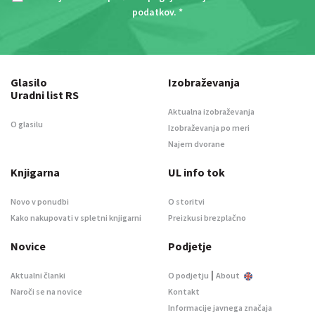
podatkov
. *
Glasilo
Izobraževanja
Uradni list RS
Aktualna izobraževanja
O glasilu
Izobraževanja po meri
Najem dvorane
Knjigarna
UL info tok
Novo v ponudbi
O storitvi
Kako nakupovati v spletni knjigarni
Preizkusi brezplačno
Novice
Podjetje
|
Aktualni članki
O podjetju
About
Naroči se na novice
Kontakt
Informacije javnega značaja