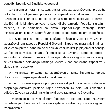
pogodbi, izpolnjevati študijske obveznosti.
(2) Štipendist mora ministrstvu, pristojnemu za izobraževanje, predložiti
dokazila o izpolnjevanju pogojev za štipendiranje, določenih z javnim
razpisom ali s štipendijsko pogodbo, ter ga sproti obveščati o vseh dejstvih in
okoliščinah, ki bi lahko vplivale na štipendijsko razmerje. Podatke iz uradnih
evidenc, ki so pomembni za obstoj štipendijskega razmerja, lahko
ministrstvo, pristojno za izobraževanje, pridobi tudi samo po uradni dolžnosti.
(3) Štipendist se mora po končanem študiju zaposliti v vzgojno-
izobraževalnem zavodu v Republiki Sloveniji. Zaposlitev mora trajati najmanj
toliko časa (preračunano na polni delovni čas), kolikor je prejemal štipendijo.
Če štipendist v času trajanja štipendijskega razmerja sklene pogodbo o
zaposlitvi na delovnem mestu strokovnega delavca v vzgoji in izobraževanju,
se čas trajanja delovnega razmerja všteva v čas zahtevane zaposlitve v
skladu s tem odstavkom.
(4) Ministrstvo, pristojno za izobraževanje, lahko štipendista oprosti
obveznosti iz prejšnjega odstavka, če štipendist:
– med izobraževanjem ali po njegovem zaključku v obsegu obdobja iz
prejšnjega odstavka postane trajno nezmožen za delo, kar dokazuje z
odločbo Zavoda za pokojninsko in invalidsko zavarovanje Slovenije,
– v dveh letih po zaključenem študijskem programu kljub izkazanim
prizadevanjem brez svoje krivde ne najde zaposlitve na področju vzgoje in
izobraževanja.