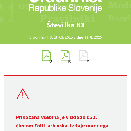
Številka 63
Uradni list RS, št. 63/2025 z dne 22. 8. 2025
Prikazana vsebina je v skladu s 33.
členom
ZoUL
arhivska. Izdaje uradnega