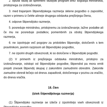
2. opusti študij ali spremeni študijski program brez soglasja ministrstva,
pristojnega za izobraževanje,
3. med trajanjem štipendijskega razmerja sklene pogodbo o zaposlitvi,
razen v primeru iz četrte alineje drugega odstavka prejšnjega člena,
4. odpove štipendijsko razmerje,
5. posreduje ministrstvu, pristojnemu za izobraževanje, lažne podatke ali
če mu ne posreduje podatkov, pomembnih za obstoj štipendijskega
razmerja,
6. ne izpolnjuje več pogojev za pridobitev štipendije, določenih s tem
pravilnikom, javnim razpisom ali štipendijsko pogodbo,
7. ne izpolni drugih obveznosti, ki so določene v štipendijski pogodbi.
(2) V primerih iz prejšnjega odstavka ministrstvo, pristojno za
izobraževanje, odstopi od štipendijske pogodbe, štipendist pa mora vrniti
prejeti znesek štipendij skupaj z zakonitimi zamudnimi obrestmi. Zakonite
zamudne obresti tečejo od dneva zapadlosti, določenega v pozivu za vračilo,
do dneva vračila.
18. člen
(iztek štipendijskega razmerja)
(1)
Štipendijsko razmerje se izteče z izpolnitvijo vseh obveznosti iz
štipendijske pogodbe.