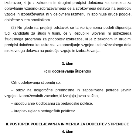
izobrazbe, ki je z zakonom in drugimi predpisi določena kot ustrezna za
opravljanje vzgojno-izobraževalnega dela strokovnega delavca na področju
vzgoje in izobraževanja, ni v delovnem razmerju in izpolnjuje druge pogoje,
določene s tem pravilnikom.
(2) Ne glede na prejšnji odstavek se lahko izjemoma podeli štipendija
tudi kandidatu za študij v tujini, če v Republiki Sloveniji ni ustreznega
študijskega programa za pridobitev izobrazbe, ki je z zakonom in drugimi
predpisi določena kot ustrezna za opravljanje vzgojno-izobraževalnega dela
strokovnega delavca na področju vzgoje in izobraževanja.
3. člen
(cilji dodeljevanja štipendij)
Cilji dodeljevanja štipendij so:
– odziv na dolgoročne prednostne in zaposlitvene potrebe javnih
vzgojno-izobraževalnih zavodov, ki izvajajo javno službo,
– spodbujanje k odločanju za pedagoške poklice,
– krepitev ugleda pedagoških poklicev.
II. POSTOPEK PODELJEVANJA IN MERILA ZA DODELITEV ŠTIPENDIJE
4. člen