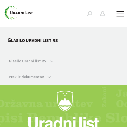
G
LASILO URADNI LIST RS
Glasilo Uradni list RS
Preklic dokumentov