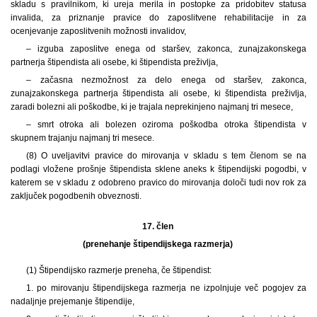
skladu s pravilnikom, ki ureja merila in postopke za pridobitev statusa
invalida, za priznanje pravice do zaposlitvene rehabilitacije in za
ocenjevanje zaposlitvenih možnosti invalidov,
– izguba zaposlitve enega od staršev, zakonca, zunajzakonskega
partnerja štipendista ali osebe, ki štipendista preživlja,
– začasna nezmožnost za delo enega od staršev, zakonca,
zunajzakonskega partnerja štipendista ali osebe, ki štipendista preživlja,
zaradi bolezni ali poškodbe, ki je trajala neprekinjeno najmanj tri mesece,
– smrt otroka ali bolezen oziroma poškodba otroka štipendista v
skupnem trajanju najmanj tri mesece.
(8) O uveljavitvi pravice do mirovanja v skladu s tem členom se na
podlagi vložene prošnje štipendista sklene aneks k štipendijski pogodbi, v
katerem se v skladu z odobreno pravico do mirovanja določi tudi nov rok za
zaključek pogodbenih obveznosti.
17. člen
(prenehanje štipendijskega razmerja)
(1)
Štipendijsko razmerje preneha, če štipendist:
1. po mirovanju štipendijskega razmerja ne izpolnjuje več pogojev za
nadaljnje prejemanje štipendije,