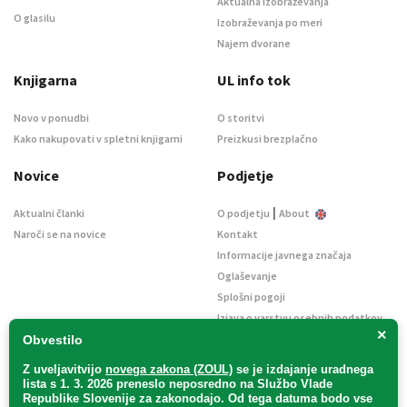
Aktualna izobraževanja
O glasilu
Izobraževanja po meri
Najem dvorane
Knjigarna
UL info tok
Novo v ponudbi
O storitvi
Kako nakupovati v spletni knjigarni
Preizkusi brezplačno
Novice
Podjetje
|
Aktualni članki
O podjetju
About
Naroči se na novice
Kontakt
Informacije javnega značaja
Oglaševanje
Splošni pogoji
Izjava o varstvu osebnih podatkov
×
E-dražbe
Obvestilo
Z uveljavitvijo
novega zakona (ZOUL)
se je
izdajanje uradnega
lista s 1. 3. 2026 preneslo
neposredno
na Službo Vlade
Republike Slovenije za zakonodajo
. Od tega datuma bodo vse