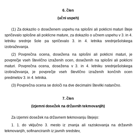
6. člen
(učni uspeh)
(1)
Za dokazilo o doseženem uspehu na splošni ali poklicni maturi šteje
spričevalo splošne ali poklicne mature, za dokazilo o učnem uspehu v 3. in 4.
letniku srednje šole pa spričevalo 3. in 4. letnika srednješolskega
izobraževanja.
(2) Povprečna ocena, dosežena na splošni ali poklicni maturi, je
povprečje vseh številčno izraženih ocen, doseženih na splošni ali poklicni
maturi. Povprečna ocena, dosežena v 3. in 4. letniku srednješolskega
izobraževanja, je povprečje vseh številčno izraženih končnih ocen
predmetov 3. in 4. letnika.
(3) Povprečna ocena se določi na dve decimalni številki natančno.
7. člen
(izjemni dosežek na državnih tekmovanjih)
Za izjemni dosežek na državnem tekmovanju štejejo:
1. 1. do vključno 3. mesto iz znanja ali raziskovanja na državnih
tekmovanjih, sofinanciranih iz javnih sredstev,