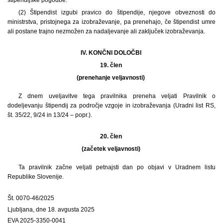
(2) Štipendist izgubi pravico do štipendije, njegove obveznosti do
ministrstva, pristojnega za izobraževanje, pa prenehajo, če štipendist umre
ali postane trajno nezmožen za nadaljevanje ali zaključek izobraževanja.
IV. KONČNI DOLOČBI
19. člen
(prenehanje veljavnosti)
Z dnem uveljavitve tega pravilnika preneha veljati Pravilnik o
dodeljevanju štipendij za področje vzgoje in izobraževanja (Uradni list RS,
št. 35/22, 9/24 in 13/24 – popr.).
20. člen
(začetek veljavnosti)
Ta pravilnik začne veljati petnajsti dan po objavi v Uradnem listu
Republike Slovenije.
Št. 0070-46/2025
Ljubljana, dne 18. avgusta 2025
EVA 2025-3350-0041