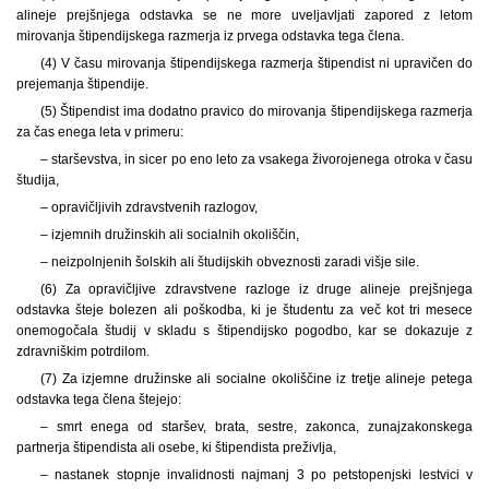
alineje prejšnjega odstavka se ne more uveljavljati zapored z letom
mirovanja štipendijskega razmerja iz prvega odstavka tega člena.
(4) V času mirovanja štipendijskega razmerja štipendist ni upravičen do
prejemanja štipendije.
(5) Štipendist ima dodatno pravico do mirovanja štipendijskega razmerja
za čas enega leta v primeru:
– starševstva, in sicer po eno leto za vsakega živorojenega otroka v času
študija,
– opravičljivih zdravstvenih razlogov,
– izjemnih družinskih ali socialnih okoliščin,
– neizpolnjenih šolskih ali študijskih obveznosti zaradi višje sile.
(6) Za opravičljive zdravstvene razloge iz druge alineje prejšnjega
odstavka šteje bolezen ali poškodba, ki je študentu za več kot tri mesece
onemogočala študij v skladu s štipendijsko pogodbo, kar se dokazuje z
zdravniškim potrdilom.
(7) Za izjemne družinske ali socialne okoliščine iz tretje alineje petega
odstavka tega člena štejejo:
– smrt enega od staršev, brata, sestre, zakonca, zunajzakonskega
partnerja štipendista ali osebe, ki štipendista preživlja,
– nastanek stopnje invalidnosti najmanj 3 po petstopenjski lestvici v