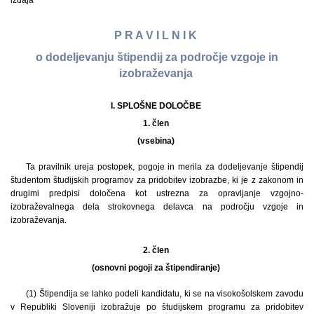
izdaja
P R A V I L N I K
o dodeljevanju štipendij za področje vzgoje in
izobraževanja
I. SPLOŠNE DOLOČBE
1. člen
(vsebina)
Ta pravilnik ureja postopek, pogoje in merila za dodeljevanje štipendij
študentom študijskih programov za pridobitev izobrazbe, ki je z zakonom in
drugimi predpisi določena kot ustrezna za opravljanje vzgojno-
izobraževalnega dela strokovnega delavca na področju vzgoje in
izobraževanja.
2. člen
(osnovni pogoji za štipendiranje)
(1)
Štipendija se lahko podeli kandidatu, ki se na visokošolskem zavodu
v Republiki Sloveniji izobražuje po študijskem programu za pridobitev