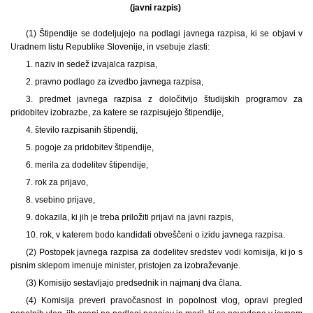
(javni razpis)
(1)
Štipendije se dodeljujejo na podlagi javnega razpisa, ki se objavi v
Uradnem listu Republike Slovenije, in vsebuje zlasti:
1. naziv in sedež izvajalca razpisa,
2. pravno podlago za izvedbo javnega razpisa,
3. predmet javnega razpisa z določitvijo študijskih programov za
pridobitev izobrazbe, za katere se razpisujejo štipendije,
4. število razpisanih štipendij,
5. pogoje za pridobitev štipendije,
6. merila za dodelitev štipendije,
7. rok za prijavo,
8. vsebino prijave,
9. dokazila, ki jih je treba priložiti prijavi na javni razpis,
10. rok, v katerem bodo kandidati obveščeni o izidu javnega razpisa.
(2) Postopek javnega razpisa za dodelitev sredstev vodi komisija, ki jo s
pisnim sklepom imenuje minister, pristojen za izobraževanje.
(3) Komisijo sestavljajo predsednik in najmanj dva člana.
(4) Komisija preveri pravočasnost in popolnost vlog, opravi pregled