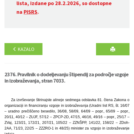
lista, izdane po 28.2.2026, so dostopne
na
PISRS
.
KAZALO
2376. Pravilnik o dodeljevanju štipendij za področje vzgoje
in izobraževanja, stran 7033.
Za izvrševanje štirinajste alineje sedmega odstavka 81. člena Zakona o
organizaciji in financiranju vzgoje in izobraževanja (Uradni list RS, št. 16/07
– uradno prečiščeno besedilo, 36/08, 58/09, 64/09 – popr., 65/09 – popr.,
20/11, 40/12 – ZUJF, 57/12 – ZPCP-2D, 47/15, 46/16, 49/16 – popr., 25/17 –
ZVaj, 123/21, 172/21, 207/21, 105/22 – ZZNŠPP, 141/22, 158/22 – ZDoh-
2AA, 71/23, 22/25 – ZZZRO-1 in 48/25) minister za vzgojo in izobraževanje