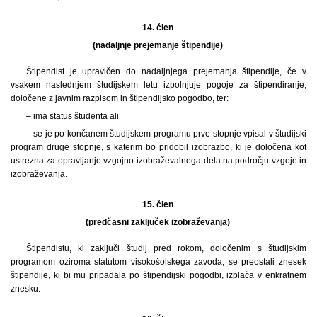
14. člen
(nadaljnje prejemanje štipendije)
Štipendist je upravičen do nadaljnjega prejemanja štipendije, če v
vsakem naslednjem študijskem letu izpolnjuje pogoje za štipendiranje,
določene z javnim razpisom in štipendijsko pogodbo, ter:
– ima status študenta ali
– se je po končanem študijskem programu prve stopnje vpisal v študijski
program druge stopnje, s katerim bo pridobil izobrazbo, ki je določena kot
ustrezna za opravljanje vzgojno-izobraževalnega dela na področju vzgoje in
izobraževanja.
15. člen
(predčasni zaključek izobraževanja)
Štipendistu, ki zaključi študij pred rokom, določenim s študijskim
programom oziroma statutom visokošolskega zavoda, se preostali znesek
štipendije, ki bi mu pripadala po štipendijski pogodbi, izplača v enkratnem
znesku.