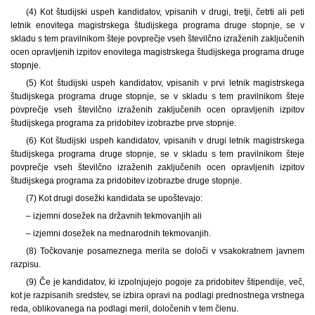
(4) Kot študijski uspeh kandidatov, vpisanih v drugi, tretji, četrti ali peti
letnik enovitega magistrskega študijskega programa druge stopnje, se v
skladu s tem pravilnikom šteje povprečje vseh številčno izraženih zaključenih
ocen opravljenih izpitov enovitega magistrskega študijskega programa druge
stopnje.
(5) Kot študijski uspeh kandidatov, vpisanih v prvi letnik magistrskega
študijskega programa druge stopnje, se v skladu s tem pravilnikom šteje
povprečje vseh številčno izraženih zaključenih ocen opravljenih izpitov
študijskega programa za pridobitev izobrazbe prve stopnje.
(6) Kot študijski uspeh kandidatov, vpisanih v drugi letnik magistrskega
študijskega programa druge stopnje, se v skladu s tem pravilnikom šteje
povprečje vseh številčno izraženih zaključenih ocen opravljenih izpitov
študijskega programa za pridobitev izobrazbe druge stopnje.
(7) Kot drugi dosežki kandidata se upoštevajo:
– izjemni dosežek na državnih tekmovanjih ali
– izjemni dosežek na mednarodnih tekmovanjih.
(8) Točkovanje posameznega merila se določi v vsakokratnem javnem
razpisu.
(9) Če je kandidatov, ki izpolnjujejo pogoje za pridobitev štipendije, več,
kot je razpisanih sredstev, se izbira opravi na podlagi prednostnega vrstnega
reda, oblikovanega na podlagi meril, določenih v tem členu.