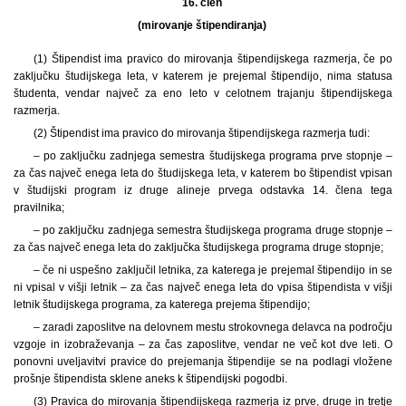
16. člen
(mirovanje štipendiranja)
(1) Štipendist ima pravico do mirovanja štipendijskega razmerja, če po
zaključku študijskega leta, v katerem je prejemal štipendijo, nima statusa
študenta, vendar največ za eno leto v celotnem trajanju štipendijskega
razmerja.
(2) Štipendist ima pravico do mirovanja štipendijskega razmerja tudi:
– po zaključku zadnjega semestra študijskega programa prve stopnje –
za čas največ enega leta do študijskega leta, v katerem bo štipendist vpisan
v študijski program iz druge alineje prvega odstavka 14. člena tega
pravilnika;
– po zaključku zadnjega semestra študijskega programa druge stopnje –
za čas največ enega leta do zaključka študijskega programa druge stopnje;
– če ni uspešno zaključil letnika, za katerega je prejemal štipendijo in se
ni vpisal v višji letnik – za čas največ enega leta do vpisa štipendista v višji
letnik študijskega programa, za katerega prejema štipendijo;
– zaradi zaposlitve na delovnem mestu strokovnega delavca na področju
vzgoje in izobraževanja – za čas zaposlitve, vendar ne več kot dve leti. O
ponovni uveljavitvi pravice do prejemanja štipendije se na podlagi vložene
prošnje štipendista sklene aneks k štipendijski pogodbi.
(3) Pravica do mirovanja štipendijskega razmerja iz prve, druge in tretje