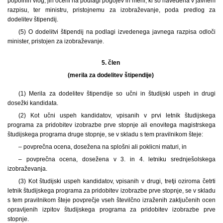
popolnih vlog, jih oceni na podlagi pogojev in meril, ki so navedena v javnem
razpisu, ter ministru, pristojnemu za izobraževanje, poda predlog za
dodelitev štipendij.
(5) O dodelitvi štipendij na podlagi izvedenega javnega razpisa odloči
minister, pristojen za izobraževanje.
5. člen
(merila za dodelitev štipendije)
(1)
Merila za dodelitev štipendije so učni in študijski uspeh in drugi
dosežki kandidata.
(2) Kot učni uspeh kandidatov, vpisanih v prvi letnik študijskega
programa za pridobitev izobrazbe prve stopnje ali enovitega magistrskega
študijskega programa druge stopnje, se v skladu s tem pravilnikom šteje:
– povprečna ocena, dosežena na splošni ali poklicni maturi, in
– povprečna ocena, dosežena v 3. in 4. letniku srednješolskega
izobraževanja.
(3) Kot študijski uspeh kandidatov, vpisanih v drugi, tretji oziroma četrti
letnik študijskega programa za pridobitev izobrazbe prve stopnje, se v skladu
s tem pravilnikom šteje povprečje vseh številčno izraženih zaključenih ocen
opravljenih izpitov študijskega programa za pridobitev izobrazbe prve
stopnje.