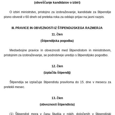
(obveščanje kandidatov o izbiri)
O izbiri ministrstvo, pristojno za izobraževanje, kandidate za štipendije
pisno obvesti v 60 dneh od preteka roka za oddajo prijav na javni razpis.
III. PRAVICE IN OBVEZNOSTI IZ ŠTIPENDIJSKEGA RAZMERJA
11. člen
(štipendijska pogodba)
Medsebojne pravice in obveznosti med štipendistom in ministrstvom,
pristojnim za izobraževanje, se podrobneje uredijo s štipendijsko pogodbo.
12. člen
(izplačila štipendij)
Štipendija se izplačuje štipendistu praviloma do 15. dne v mesecu za
pretekli mesec.
13. člen
(obveznosti štipendista)
(1)
Štipendist mora v času študija v rokih, določenih v štipendijski