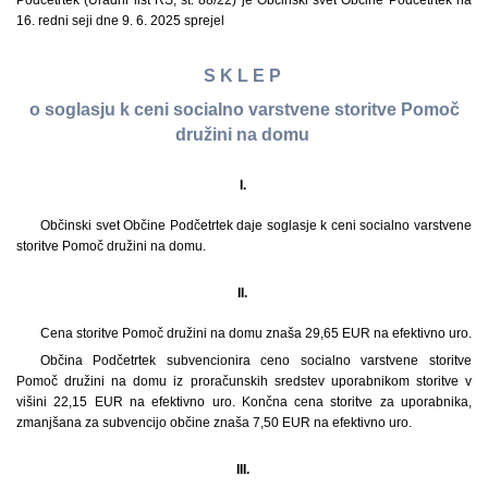
Podčetrtek (Uradni list RS, št. 88/22) je Občinski svet Občine Podčetrtek na
16. redni seji dne 9. 6. 2025 sprejel
S K L E P
o soglasju k ceni socialno varstvene storitve Pomoč
družini na domu
I.
Občinski svet Občine Podčetrtek daje soglasje k ceni socialno varstvene
storitve Pomoč družini na domu.
II.
Cena storitve Pomoč družini na domu znaša 29,65 EUR na efektivno uro.
Občina Podčetrtek subvencionira ceno socialno varstvene storitve
Pomoč družini na domu iz proračunskih sredstev uporabnikom storitve v
višini 22,15 EUR na efektivno uro. Končna cena storitve za uporabnika,
zmanjšana za subvencijo občine znaša 7,50 EUR na efektivno uro.
III.