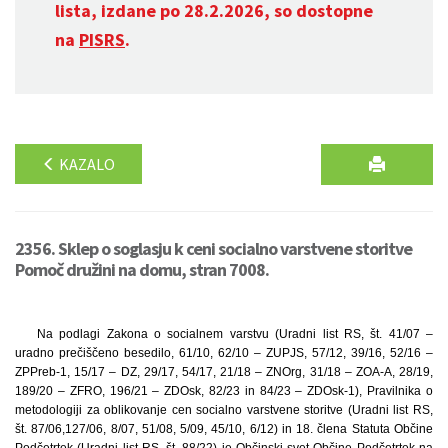
lista, izdane po 28.2.2026, so dostopne
na
PISRS
.
KAZALO
2356. Sklep o soglasju k ceni socialno varstvene storitve
Pomoč družini na domu, stran 7008.
Na podlagi Zakona o socialnem varstvu (Uradni list RS, št. 41/07 –
uradno prečiščeno besedilo, 61/10, 62/10 – ZUPJS, 57/12, 39/16, 52/16 –
ZPPreb-1, 15/17 – DZ, 29/17, 54/17, 21/18 – ZNOrg, 31/18 – ZOA-A, 28/19,
189/20 – ZFRO, 196/21 – ZDOsk, 82/23 in 84/23 – ZDOsk-1), Pravilnika o
metodologiji za oblikovanje cen socialno varstvene storitve (Uradni list RS,
št. 87/06,127/06, 8/07, 51/08, 5/09, 45/10, 6/12) in 18. člena Statuta Občine