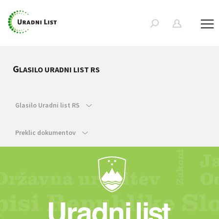
G
LASILO URADNI LIST RS
Glasilo Uradni list RS
Preklic dokumentov