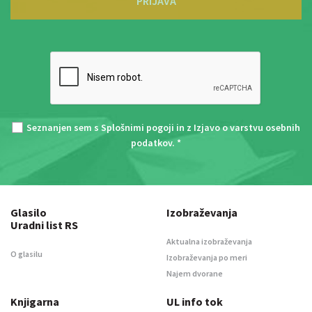
PRIJAVA
Seznanjen sem s
Splošnimi pogoji
in z
Izjavo o varstvu osebnih
podatkov
. *
Glasilo
Izobraževanja
Uradni list RS
Aktualna izobraževanja
O glasilu
Izobraževanja po meri
Najem dvorane
Knjigarna
UL info tok