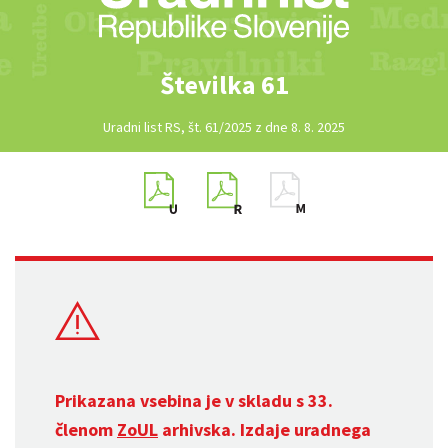
Številka 61
Uradni list RS, št. 61/2025 z dne 8. 8. 2025
Prikazana vsebina je v skladu s 33.
členom
ZoUL
arhivska. Izdaje uradnega