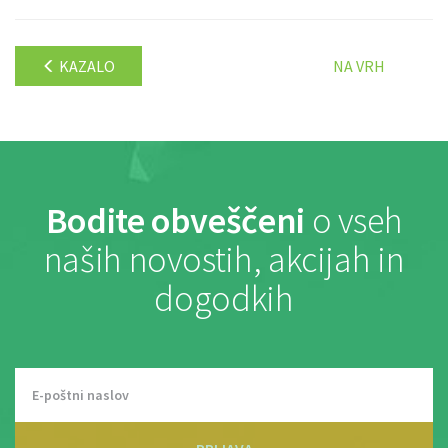
KAZALO
NA VRH
Bodite obveščeni
o vseh
naših novostih, akcijah in
dogodkih