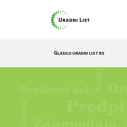
G
LASILO URADNI LIST RS