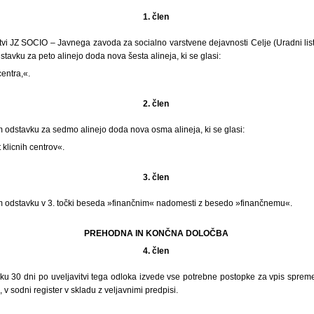
1. člen
vi JZ SOCIO – Javnega zavoda za socialno varstvene dejavnosti Celje (Uradni list
dstavku za peto alinejo doda nova šesta alineja, ki se glasi:
centra,«.
2. člen
m odstavku za sedmo alinejo doda nova osma alineja, ki se glasi:
klicnih centrov«.
3. člen
em odstavku v 3. točki beseda »finančnim« nadomesti z besedo »finančnemu«.
PREHODNA IN KONČNA DOLOČBA
4. člen
oku 30 dni po uveljavitvi tega odloka izvede vse potrebne postopke za vpis spre
v sodni register v skladu z veljavnimi predpisi.