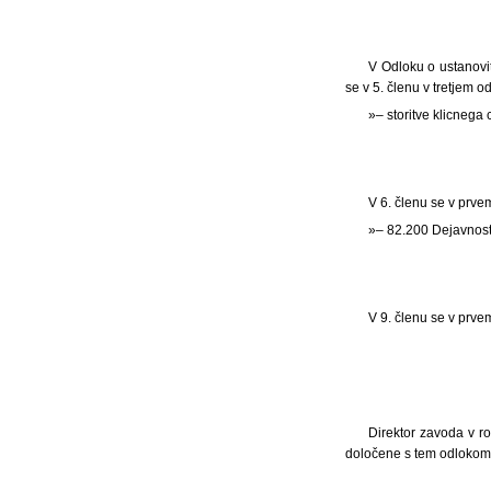
V Odloku o ustanovit
se v 5. členu v tretjem o
»– storitve klicnega 
V 6. členu se v prve
»– 82.200 Dejavnost 
V 9. členu se v prv
Direktor zavoda v r
določene s tem odlokom, 