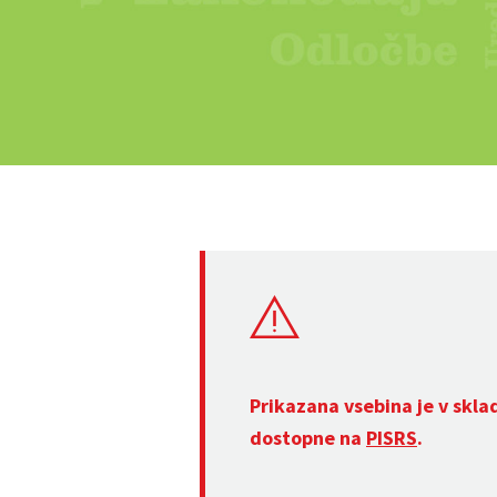
Prikazana vsebina je v skla
dostopne na
PISRS
.