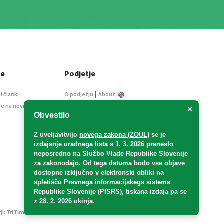
ce
Podjetje
|
i članki
O podjetju
About
se na novice
Kontakt
×
Obvestilo
Informacije javnega
značaja
Z uveljavitvijo
novega zakona (ZOUL)
se je
Oglaševanje
izdajanje uradnega lista s 1. 3. 2026 preneslo
Splošni pogoji
neposredno
na Službo Vlade Republike Slovenije
Izjava o varstvu osebnih
za zakonodajo
. Od tega datuma bodo vse objave
podatkov
dostopne izključno v elektronski obliki na
spletišču Pravnega informacijskega sistema
E-dražbe
Republike Slovenije (PISRS), tiskana izdaja pa se
z 28. 2. 2026 ukinja.
ji:
TriTim spletna agencija
v sodelovanju z 2Mobile