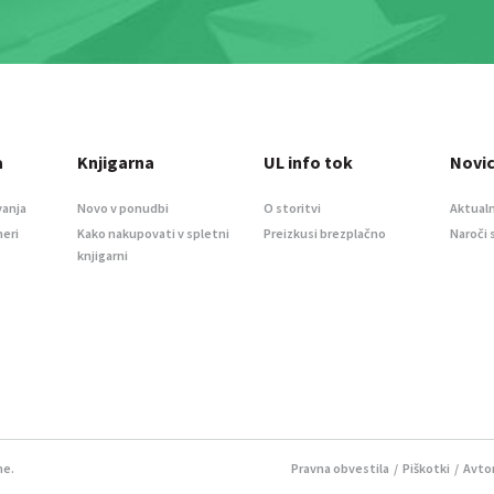
a
Knjigarna
UL info tok
Novi
vanja
Novo v ponudbi
O storitvi
Aktualn
meri
Kako nakupovati v spletni
Preizkusi brezplačno
Naroči 
knjigarni
ne.
Pravna obvestila
/
Piškotki
/ Avtor