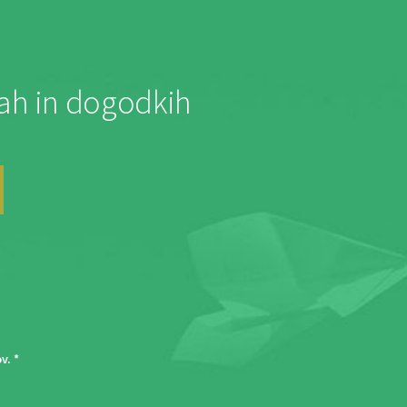
jah in dogodkih
ov
. *