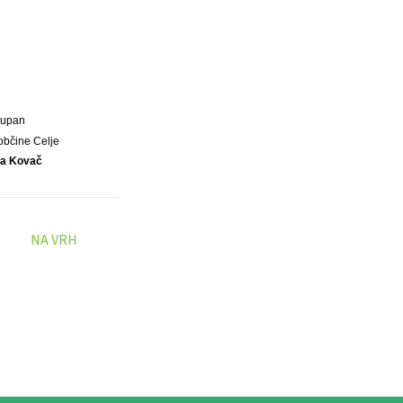
Župan
občine Celje
ja Kovač
NA VRH