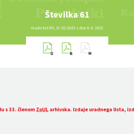
Številka 61
Uradni list RS, št. 61/2025 z dne 8. 8. 2025
du s 33. členom
ZoUL
arhivska. Izdaje uradnega lista, iz