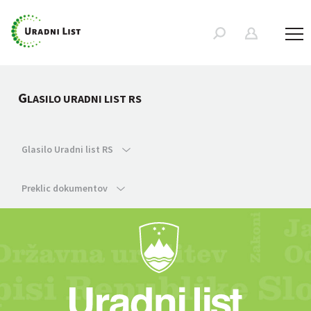
G
LASILO URADNI LIST RS
Glasilo Uradni list RS
Preklic dokumentov