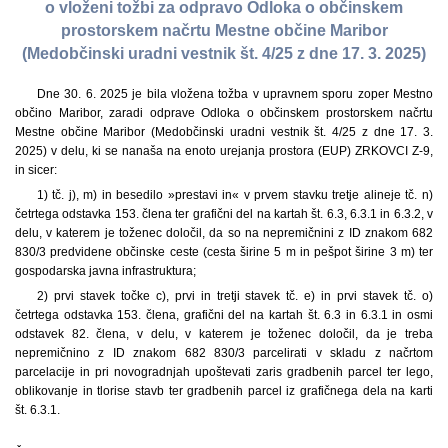
o vloženi tožbi za odpravo Odloka o občinskem
prostorskem načrtu Mestne občine Maribor
(Medobčinski uradni vestnik št. 4/25 z dne 17. 3. 2025)
Dne 30. 6. 2025 je bila vložena tožba v upravnem sporu zoper Mestno
občino Maribor, zaradi odprave Odloka o občinskem prostorskem načrtu
Mestne občine Maribor (Medobčinski uradni vestnik št. 4/25 z dne 17. 3.
2025) v delu, ki se nanaša na enoto urejanja prostora (EUP) ZRKOVCI Z-9,
in sicer:
1) tč. j), m) in besedilo »prestavi in« v prvem stavku tretje alineje tč. n)
četrtega odstavka 153. člena ter grafični del na kartah št. 6.3, 6.3.1 in 6.3.2, v
delu, v katerem je toženec določil, da so na nepremičnini z ID znakom 682
830/3 predvidene občinske ceste (cesta širine 5 m in pešpot širine 3 m) ter
gospodarska javna infrastruktura;
2) prvi stavek točke c), prvi in tretji stavek tč. e) in prvi stavek tč. o)
četrtega odstavka 153. člena, grafični del na kartah št. 6.3 in 6.3.1 in osmi
odstavek 82. člena, v delu, v katerem je toženec določil, da je treba
nepremičnino z ID znakom 682 830/3 parcelirati v skladu z načrtom
parcelacije in pri novogradnjah upoštevati zaris gradbenih parcel ter lego,
oblikovanje in tlorise stavb ter gradbenih parcel iz grafičnega dela na karti
št. 6.3.1.