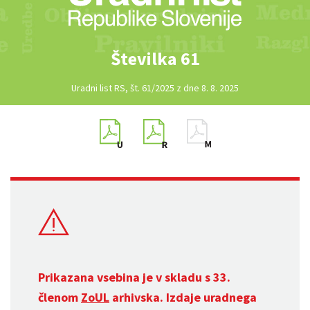
Številka 61
Uradni list RS, št. 61/2025 z dne 8. 8. 2025
Prikazana vsebina je v skladu s 33.
členom
ZoUL
arhivska. Izdaje uradnega