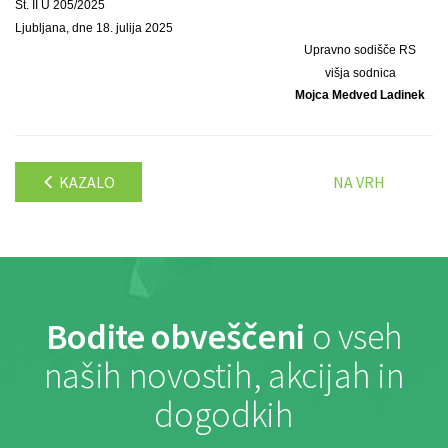
Št. II U 205/2025
Ljubljana, dne 18. julija 2025
Upravno sodišče RS
višja sodnica
Mojca Medved Ladinek
KAZALO
NA VRH
Bodite obveščeni
o vseh
naših novostih, akcijah in
dogodkih