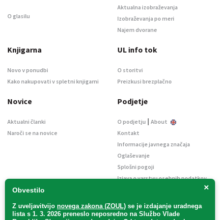
Aktualna izobraževanja
O glasilu
Izobraževanja po meri
Najem dvorane
Knjigarna
UL info tok
Novo v ponudbi
O storitvi
Kako nakupovati v spletni knjigarni
Preizkusi brezplačno
Novice
Podjetje
|
Aktualni članki
O podjetju
About
Naroči se na novice
Kontakt
Informacije javnega značaja
Oglaševanje
Splošni pogoji
Izjava o varstvu osebnih podatkov
×
E-dražbe
Obvestilo
Z uveljavitvijo
novega zakona (ZOUL)
se je
izdajanje uradnega
lista s 1. 3. 2026 preneslo
neposredno
na Službo Vlade