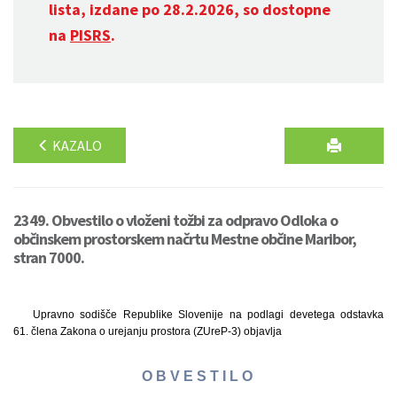
lista, izdane po 28.2.2026, so dostopne
na
PISRS
.
KAZALO
2349. Obvestilo o vloženi tožbi za odpravo Odloka o
občinskem prostorskem načrtu Mestne občine Maribor,
stran 7000.
Upravno sodišče Republike Slovenije na podlagi devetega odstavka
61. člena Zakona o urejanju prostora (ZUreP-3) objavlja
O B V E S T I L O