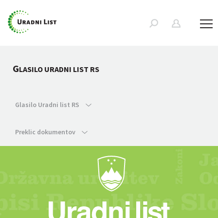
G
LASILO URADNI LIST RS
Glasilo Uradni list RS
Preklic dokumentov