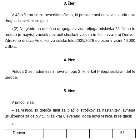
3. člen
V 43.b členu se za besedilom člena, ki postane prvi odstavek, doda nov,
drugi odstavek, ki se glasi:
»(2) Ne glede na določbo drugega stavka tretjega odstavka 25. člena te
uredbe je najvišji znesek povračil stroškov vpisnin in šolnin za kraj Denver,
Združene države Amerike, za šolsko leto 2025/2026 določen v višini 40.000
USD.«.
4. člen
Priloga 2 se nadomesti z novo prilogo 2, ki je kot Priloga sestavni del te
uredbe.
5. člen
V prilogi 3 se:
– za vrstico, ki določa limit za plačilo stroškov za nastanitev javnega
uslužbenca za delo v tujini za kraj Cleveland, doda nova vrstica, ki se glasi:
»
Denver
65