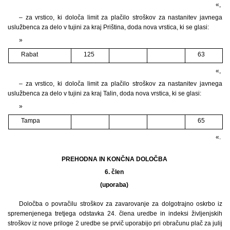
«,
– za vrstico, ki določa limit za plačilo stroškov za nastanitev javnega
uslužbenca za delo v tujini za kraj Priština, doda nova vrstica, ki se glasi:
»
Rabat
125
63
«,
– za vrstico, ki določa limit za plačilo stroškov za nastanitev javnega
uslužbenca za delo v tujini za kraj Talin, doda nova vrstica, ki se glasi:
»
Tampa
65
«.
PREHODNA IN KONČNA DOLOČBA
6. člen
(uporaba)
Določba o povračilu stroškov za zavarovanje za dolgotrajno oskrbo iz
spremenjenega tretjega odstavka 24. člena uredbe in indeksi življenjskih
stroškov iz nove priloge 2 uredbe se prvič uporabijo pri obračunu plač za julij