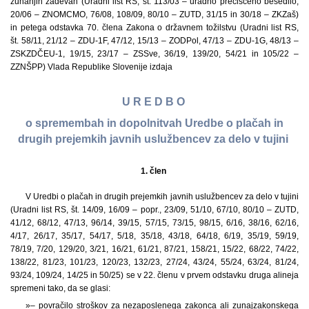
zunanjih zadevah (Uradni list RS, št. 113/03 – uradno prečiščeno besedilo,
20/06 – ZNOMCMO, 76/08, 108/09, 80/10 – ZUTD, 31/15 in 30/18 – ZKZaš)
in petega odstavka 70. člena Zakona o državnem tožilstvu (Uradni list RS,
št. 58/11, 21/12 – ZDU-1F, 47/12, 15/13 – ZODPol, 47/13 – ZDU-1G, 48/13 –
ZSKZDČEU-1, 19/15, 23/17 – ZSSve, 36/19, 139/20, 54/21 in 105/22 –
ZZNŠPP) Vlada Republike Slovenije izdaja
U R E D B O
o spremembah in dopolnitvah Uredbe o plačah in
drugih prejemkih javnih uslužbencev za delo v tujini
1. člen
V Uredbi o plačah in drugih prejemkih javnih uslužbencev za delo v tujini
(Uradni list RS, št. 14/09, 16/09 – popr., 23/09, 51/10, 67/10, 80/10 – ZUTD,
41/12, 68/12, 47/13, 96/14, 39/15, 57/15, 73/15, 98/15, 6/16, 38/16, 62/16,
4/17, 26/17, 35/17, 54/17, 5/18, 35/18, 43/18, 64/18, 6/19, 35/19, 59/19,
78/19, 7/20, 129/20, 3/21, 16/21, 61/21, 87/21, 158/21, 15/22, 68/22, 74/22,
138/22, 81/23, 101/23, 120/23, 132/23, 27/24, 43/24, 55/24, 63/24, 81/24,
93/24, 109/24, 14/25 in 50/25) se v 22. členu v prvem odstavku druga alineja
spremeni tako, da se glasi:
»– povračilo stroškov za nezaposlenega zakonca ali zunajzakonskega