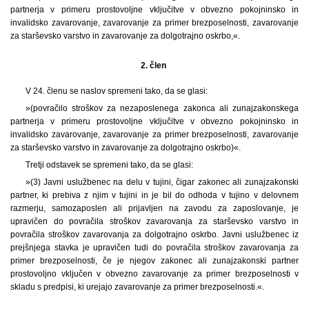
partnerja v primeru prostovoljne vključitve v obvezno pokojninsko in
invalidsko zavarovanje, zavarovanje za primer brezposelnosti, zavarovanje
za starševsko varstvo in zavarovanje za dolgotrajno oskrbo,«.
2. člen
V 24. členu se naslov spremeni tako, da se glasi:
»(povračilo stroškov za nezaposlenega zakonca ali zunajzakonskega
partnerja v primeru prostovoljne vključitve v obvezno pokojninsko in
invalidsko zavarovanje, zavarovanje za primer brezposelnosti, zavarovanje
za starševsko varstvo in zavarovanje za dolgotrajno oskrbo)«.
Tretji odstavek se spremeni tako, da se glasi:
»(3) Javni uslužbenec na delu v tujini, čigar zakonec ali zunajzakonski
partner, ki prebiva z njim v tujini in je bil do odhoda v tujino v delovnem
razmerju, samozaposlen ali prijavljen na zavodu za zaposlovanje, je
upravičen do povračila stroškov zavarovanja za starševsko varstvo in
povračila stroškov zavarovanja za dolgotrajno oskrbo. Javni uslužbenec iz
prejšnjega stavka je upravičen tudi do povračila stroškov zavarovanja za
primer brezposelnosti, če je njegov zakonec ali zunajzakonski partner
prostovoljno vključen v obvezno zavarovanje za primer brezposelnosti v
skladu s predpisi, ki urejajo zavarovanje za primer brezposelnosti.«.