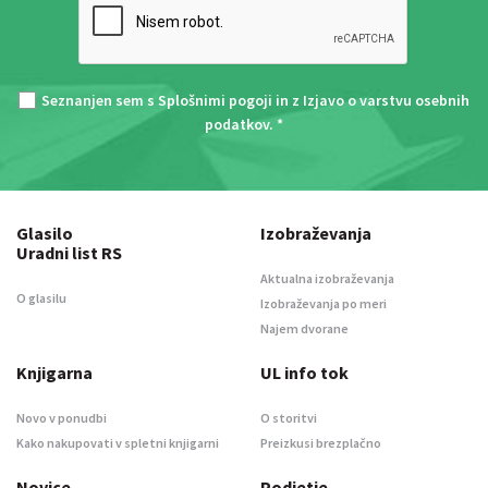
Seznanjen sem s
Splošnimi pogoji
in z
Izjavo o varstvu osebnih
podatkov
. *
Glasilo
Izobraževanja
Uradni list RS
Aktualna izobraževanja
O glasilu
Izobraževanja po meri
Najem dvorane
Knjigarna
UL info tok
Novo v ponudbi
O storitvi
Kako nakupovati v spletni knjigarni
Preizkusi brezplačno
Novice
Podjetje