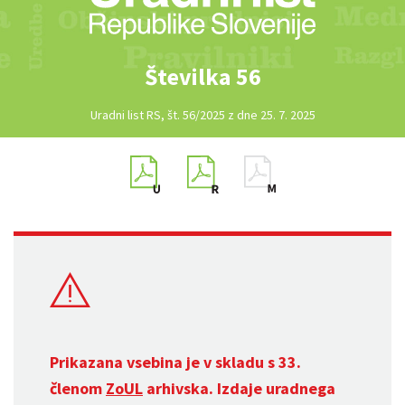
Številka 56
Uradni list RS, št. 56/2025 z dne 25. 7. 2025
Prikazana vsebina je v skladu s 33.
členom
ZoUL
arhivska. Izdaje uradnega