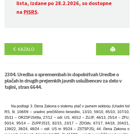
lista, izdane po 28.2.2026, so dostopne
na
PISRS
.
KAZALO
2304. Uredba o spremembah in dopolnitvah Uredbe o
plačah in drugih prejemkih javnih uslužbencev za delo v
tujini, stran 6644.
Na podlagi 3. člena Zakona o sistemu plač v javnem sektorju (Uradni list
RS, št. 108/09 – uradno prečiščeno besedilo, 13/10, 59/10, 85/10, 107/10,
35/11 – ORZSPJS49a, 27/12 – odl. US, 40/12 – ZUJF, 46/13, 25/14 – ZFU,
50/14, 95/14 – ZUPPJS15, 82/15, 23/17 – ZDOdv, 67/17, 84/18, 204/21,
139/22, 38/24, 48/24 – odl. US in 95/24 – ZSTSPJS), 44. člena Zakona o