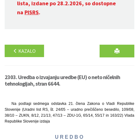
lista, izdane po 28.2.2026, so dostopne
na
PISRS
.
KAZALO
2303. Uredba o izvajanju uredbe (EU) o neto ničelnih
tehnologijah, stran 6644.
Na podlagi sedmega odstavka 21. člena Zakona o Vladi Republike
Slovenije (Uradni list RS, št. 24/05 – uradno prečiščeno besedilo, 109/08,
38/10 – ZUKN, 8/12, 21/13, 47/13 – ZDU-1G, 65/14, 55/17 in 163/22) Vlada
Republike Slovenije izdaja
U R E D B O