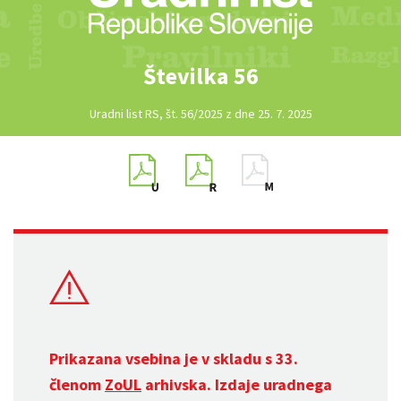
Številka 56
Uradni list RS, št. 56/2025 z dne 25. 7. 2025
Prikazana vsebina je v skladu s 33.
členom
ZoUL
arhivska. Izdaje uradnega