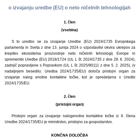
o izvajanju uredbe (EU) o neto ničelnih tehnologijah
1. člen
(vsebina)
S to uredbo se za izvajanje Uredbe (EU) 2024/1735 Evropskega
parlamenta in Sveta z dne 13. junija 2024 o vzpostavitvi okvira ukrepov za
krepitev ekosistema proizvodnje neto ničelnih tehnologij Evrope in
spremembi Uredbe (EU) 2018/1724 (UL L št. 2024/1735 z dne 28. 6. 2024),
zadnjič popravljene s Popravkom (UL L št. 2025/90111 z dne 5. 2. 2025), (v
nadaljnjem besedilu: Uredba 2024/1735/EU) določa pristojni organ za
izvajanje nalog enotne kontaktne točke, kot je opredeljena v Uredbi
2024/1735/EU.
2. člen
(pristojni organ)
Pristojni organ za izvajanje nalog
enotne kontaktne točke iz 6. člena
Uredbe 2024/1735/EU je ministrstvo, pristojno za gospodarstvo.
KONČNA DOLOČBA