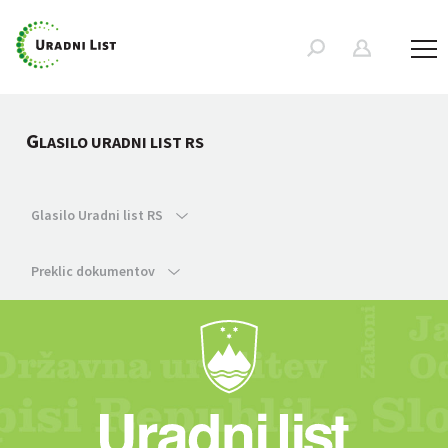
G
LASILO URADNI LIST RS
Glasilo Uradni list RS
Preklic dokumentov