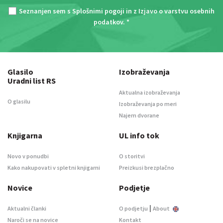
Seznanjen sem s
Splošnimi pogoji
in z
Izjavo o varstvu osebnih
podatkov
. *
Glasilo
Izobraževanja
Uradni list RS
Aktualna izobraževanja
O glasilu
Izobraževanja po meri
Najem dvorane
Knjigarna
UL info tok
Novo v ponudbi
O storitvi
Kako nakupovati v spletni knjigarni
Preizkusi brezplačno
Novice
Podjetje
|
Aktualni članki
O podjetju
About
Naroči se na novice
Kontakt