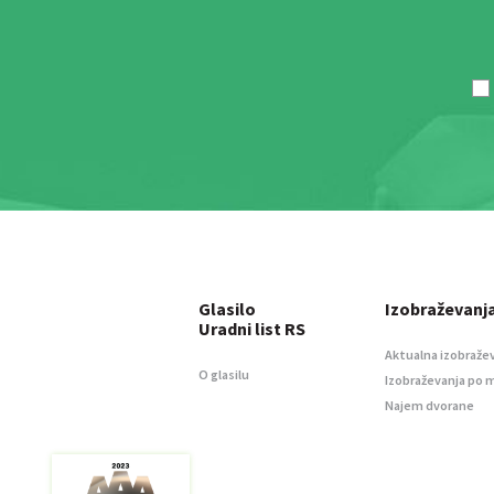
Glasilo
Izobraževanj
Uradni list RS
Aktualna izobraže
O glasilu
Izobraževanja po 
Najem dvorane