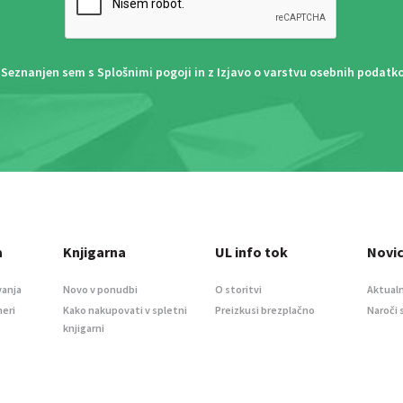
Seznanjen sem s
Splošnimi pogoji
in z
Izjavo o varstvu osebnih podatk
a
Knjigarna
UL info tok
Novi
vanja
Novo v ponudbi
O storitvi
Aktualn
meri
Kako nakupovati v spletni
Preizkusi brezplačno
Naroči 
knjigarni