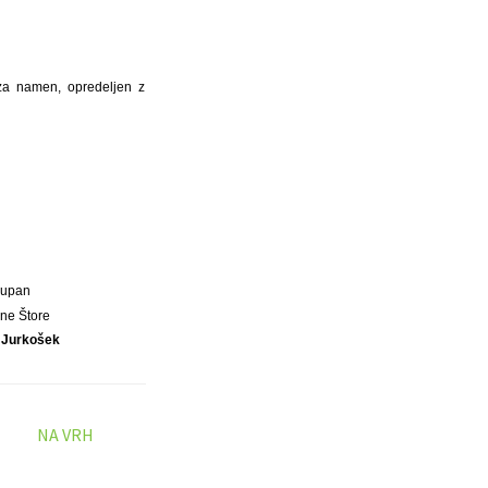
 za namen, opredeljen z
Župan
ne Štore
 Jurkošek
NA VRH