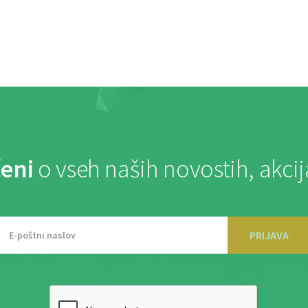
eni
o vseh naših novostih, akci
PRIJAVA