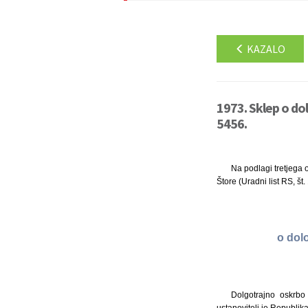
KAZALO
1973. Sklep o dol
5456.
Na podlagi tretjega o
Štore (Uradni list RS, št
o dol
Dolgotrajno oskrbo
ustanovitelj je Republika