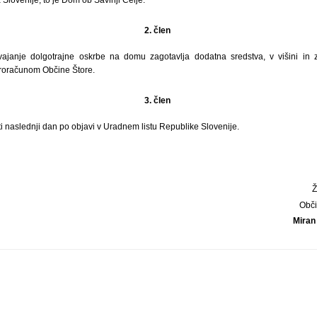
2. člen
vajanje dolgotrajne oskrbe na domu zagotavlja dodatna sredstva, v višini in
roračunom Občine Štore.
3. člen
ti naslednji dan po objavi v Uradnem listu Republike Slovenije.
Obči
Miran