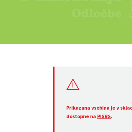
Prikazana vsebina je v skla
dostopne na
PISRS
.