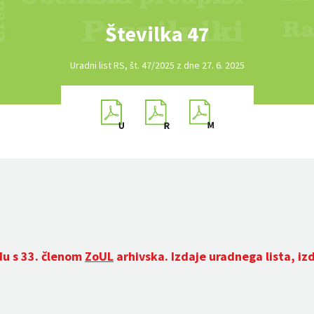
Številka 47
Uradni list RS, št. 47/2025 z dne 27. 6. 2025
du s 33. členom
ZoUL
arhivska. Izdaje uradnega lista, iz