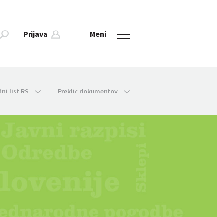
Prijava
Meni
dni list RS
Preklic dokumentov