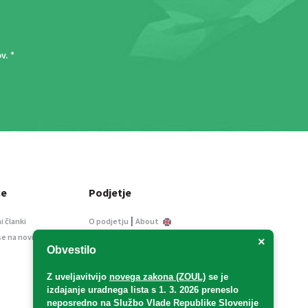
ov
. *
ce
Podjetje
|
i članki
O podjetju
About
se na novice
Kontakt
×
Obvestilo
Informacije javnega
značaja
Z uveljavitvijo
novega zakona (ZOUL)
se je
Oglaševanje
izdajanje uradnega lista s 1. 3. 2026 preneslo
Splošni pogoji
neposredno
na Službo Vlade Republike Slovenije