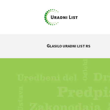
G
LASILO URADNI LIST RS