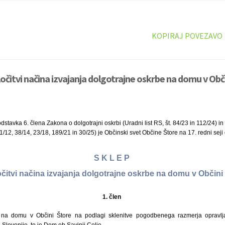
KOPIRAJ POVEZAVO
očitvi načina izvajanja dolgotrajne oskrbe na domu v Obči
dstavka 6. člena Zakona o dolgotrajni oskrbi (Uradni list RS, št. 84/23 in 112/24) i
. 1/12, 38/14, 23/18, 189/21 in 30/25) je Občinski svet Občine Štore na 17. redni seji
S K L E P
očitvi načina izvajanja dolgotrajne oskrbe na domu v Občini
1. člen
 na domu v Občini Štore na podlagi sklenitve pogodbenega razmerja opravlja
 Slovenije, to je Dom ob Savinji Celje.