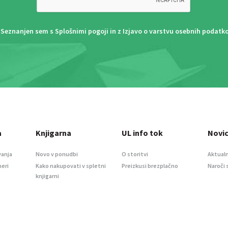
Seznanjen sem s
Splošnimi pogoji
in z
Izjavo o varstvu osebnih podatk
a
Knjigarna
UL info tok
Novi
vanja
Novo v ponudbi
O storitvi
Aktualn
meri
Kako nakupovati v spletni
Preizkusi brezplačno
Naroči 
knjigarni