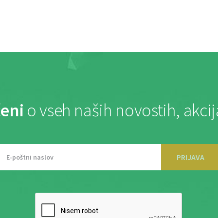
eni
o vseh naših novostih, akci
PRIJAVA