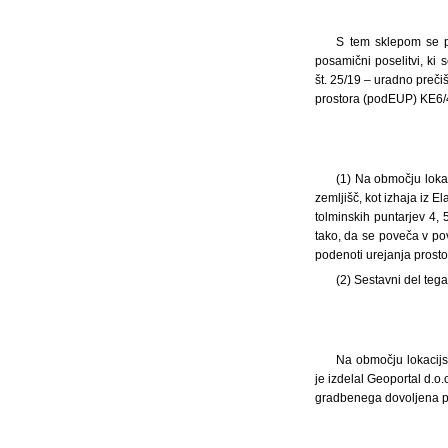
S tem sklepom se po
posamični poselitvi, ki
št. 25/19 – uradno preči
prostora (podEUP) KE6/44
(1) Na območju lokac
zemljišč, kot izhaja iz E
tolminskih puntarjev 4,
tako, da se poveča v po
podenoti urejanja prost
(2) Sestavni del teg
Na območju lokacijsk
je izdelal Geoportal d.o
gradbenega dovoljena pr