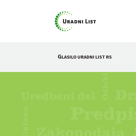
G
LASILO URADNI LIST RS