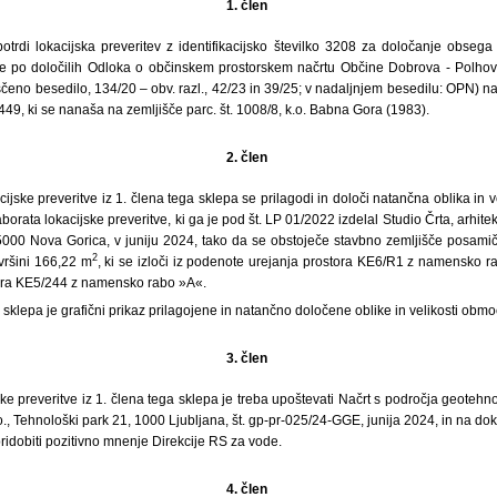
1. člen
trdi lokacijska preveritev z identifikacijsko številko 3208 za določanje obsega
 se po določilih Odloka o občinskem prostorskem načrtu Občine Dobrova - Polhov
ščeno besedilo, 134/20 – obv. razl., 42/23 in 39/25; v nadaljnjem besedilu: OPN) n
9, ki se nanaša na zemljišče parc. št. 1008/8, k.o. Babna Gora (1983).
2. člen
ijske preveritve iz 1. člena tega sklepa se prilagodi in določi natančna oblika in 
laborata lokacijske preveritve, ki ga je pod št. LP 01/2022 izdelal Studio Črta, arhitek
 5000 Nova Gorica, v juniju 2024, tako da se obstoječe stavbno zemljišče posamič
2
vršini 166,22 m
, ki se izloči iz podenote urejanja prostora KE6/R1 z namensko ra
ora KE5/244 z namensko rabo »A«.
a sklepa je grafični prikaz prilagojene in natančno določene oblike in velikosti obm
3. člen
e preveritve iz 1. člena tega sklepa je treba upoštevati Načrt s področja geotehnol
.o., Tehnološki park 21, 1000 Ljubljana, št. gp-pr-025/24-GGE, junija 2024, in na do
idobiti pozitivno mnenje Direkcije RS za vode.
4. člen