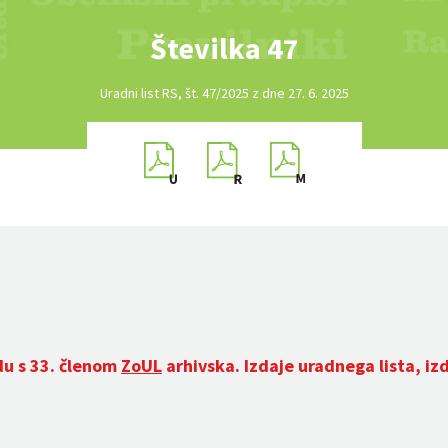
Številka 47
Uradni list RS, št. 47/2025 z dne 27. 6. 2025
du s 33. členom
ZoUL
arhivska. Izdaje uradnega lista, iz