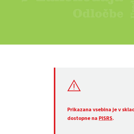
Prikazana vsebina je v skla
dostopne na
PISRS
.