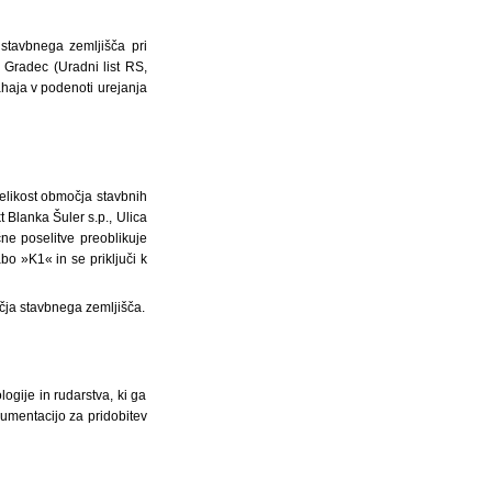
 stavbnega zemljišča pri
 Gradec (Uradni list RS,
ahaja v podenoti urejanja
velikost območja stavbnih
t Blanka Šuler s.p., Ulica
ne poselitve preoblikuje
bo »K1« in se priključi k
očja stavbnega zemljišča.
ogije in rudarstva, ki ga
kumentacijo za pridobitev