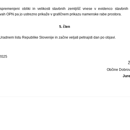
premenjeni obliki in velikosti stavbnih zemljišč vnese v evidenco stavbnih 
ah OPN pa jo ustrezno prikaže v grafičnem prikazu namenske rabe prostora.
5. člen
 Uradnem listu Republike Slovenije in začne veljati petnajsti dan po objavi.
 2025
Občine Dobrov
Jure