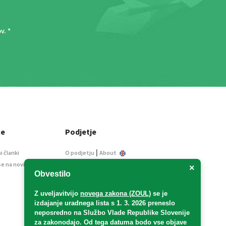
ov
. *
ce
Podjetje
|
i članki
O podjetju
About
se na novice
Kontakt
×
Obvestilo
Informacije javnega
značaja
Z uveljavitvijo
novega zakona (ZOUL)
se je
Oglaševanje
izdajanje uradnega lista s 1. 3. 2026 preneslo
Splošni pogoji
neposredno
na Službo Vlade Republike Slovenije
Izjava o varstvu osebnih
za zakonodajo
. Od tega datuma bodo vse objave