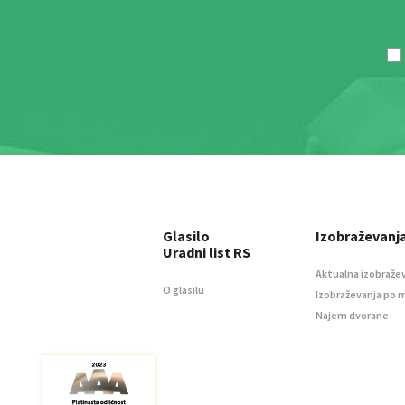
Glasilo
Izobraževanj
Uradni list RS
Aktualna izobraže
O glasilu
Izobraževanja po 
Najem dvorane