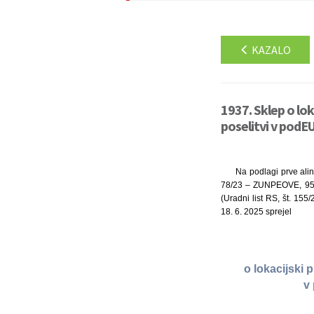
KAZALO
1937. Sklep o lo
poselitvi v podE
Na podlagi prve alin
78/23 – ZUNPEOVE, 95/2
(Uradni list RS, št. 15
18. 6. 2025 sprejel
o lokacijski 
v