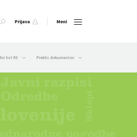
Prijava
Meni
dni list RS
Preklic dokumentov