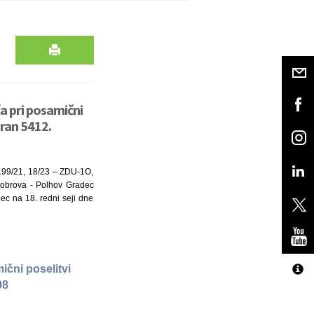
a pri posamični
tran 5412.
. 199/21, 18/23 – ZDU-1O,
Dobrova - Polhov Gradec
ec na 18. redni seji dne
ični poselitvi
08