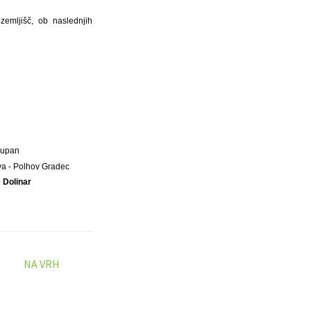
zemljišč, ob naslednjih
Župan
a - Polhov Gradec
 Dolinar
NA VRH