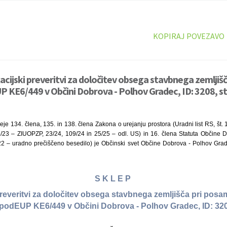
KOPIRAJ POVEZAVO
kacijski preveritvi za določitev obsega stavbnega zemljišč
UP KE6/449 v Občini Dobrova - Polhov Gradec, ID: 3208, s
eje 134. člena, 135. in 138. člena Zakona o urejanju prostora (Uradni list RS, št
3 – ZIUOPZP, 23/24, 109/24 in 25/25 – odl. US) in 16. člena Statuta Občine 
5/22 – uradno prečiščeno besedilo) je Občinski svet Občine Dobrova - Polhov Grad
S K L E P
preveritvi za določitev obsega stavbnega zemljišča pri posam
 podEUP KE6/449 v Občini Dobrova - Polhov Gradec, ID: 32