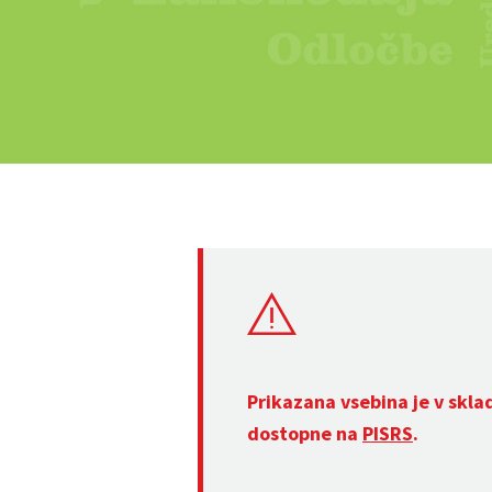
Prikazana vsebina je v skla
dostopne na
PISRS
.