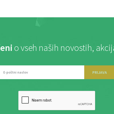
eni
o vseh naših novostih, akci
PRIJAVA