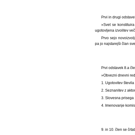
Prvi in drugi odstave
»Svet se konstituira
ugotovljena izvolitev več
Prvo sejo novoizvolj
pa jo najstarejši član sv
Prvi odstavek 8.a čl
»Obvezni dnevni red 
1. Ugotovitev števil
2. Seznanitev z akto
3. Slovesna prisega
4. Imenovanje komisi
9. in 10. člen se črtat