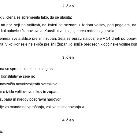
2. člen
k 8. člena se spremenita tako, da se glasita:
 na prvi seji po volitvah, na kateri se seznani z izidom volitev, pod pogojem, da 
 kot polovice članov sveta. Konstitutivna seja je prva redna seja sveta.
enega sveta skliče prejšnji župan. Seja se opravi najpozneje v 14 dneh po objavi a
eta. V kolikor seje ne skliče prejšnji župan, jo skliče predsednik občinske volilne kom
3. člen
ena se spremeni tako, da se glasi:
konstitutivne seje je:
a navzočih novoizvoljenih svetnikov
m o izidu volitev svetnikov in župana
 župana in njegov pozdravni nagovor
je za mandatna vprašanja, volitve in imenovanja.«.
4. člen
a.