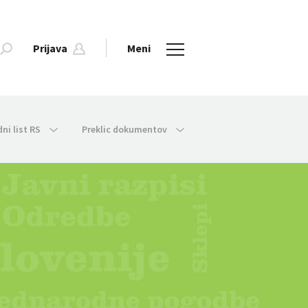
Prijava
Meni
dni list RS
Preklic dokumentov