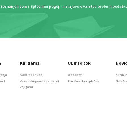
Seznanjen sem s
Splošnimi pogoji
in z
Izjavo o varstvu osebnih podatk
a
Knjigarna
UL info tok
Novi
vanja
Novo v ponudbi
O storitvi
Aktualn
meri
Kako nakupovati v spletni
Preizkusi brezplačno
Naroči 
knjigarni