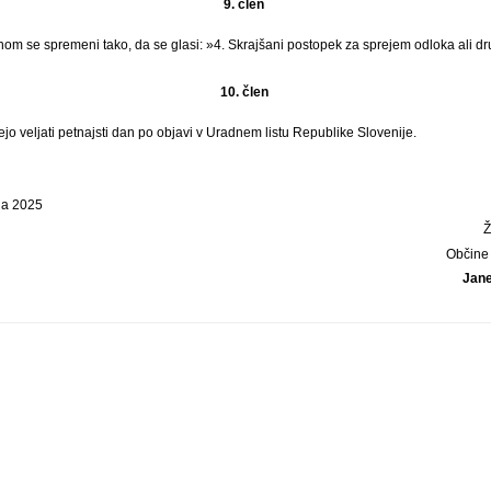
9. člen
nom se spremeni tako, da se glasi: »4. Skrajšani postopek za sprejem odloka ali 
10. člen
 veljati petnajsti dan po objavi v Uradnem listu Republike Slovenije.
ja 2025
Občine
Jane