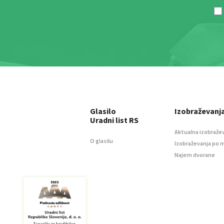
Glasilo
Izobraževanj
Uradni list RS
Aktualna izobraže
O glasilu
Izobraževanja po 
Najem dvorane