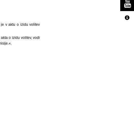
je v aktu o izidu volitev
kta o izidu volitev, vodi
isije.«.