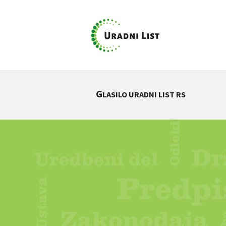
G
LASILO URADNI LIST RS