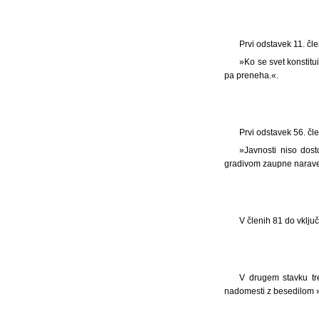
Prvi odstavek 11. čl
»Ko se svet konstitu
pa preneha.«.
Prvi odstavek 56. čl
»Javnosti niso dost
gradivom zaupne narave
V členih 81 do vklj
V drugem stavku tr
nadomesti z besedilom »