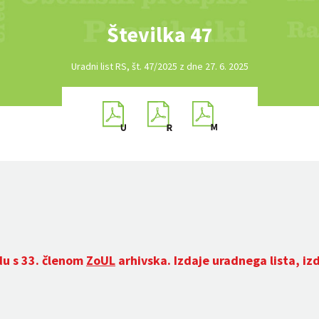
Številka 47
Uradni list RS, št. 47/2025 z dne 27. 6. 2025
du s 33. členom
ZoUL
arhivska. Izdaje uradnega lista, iz