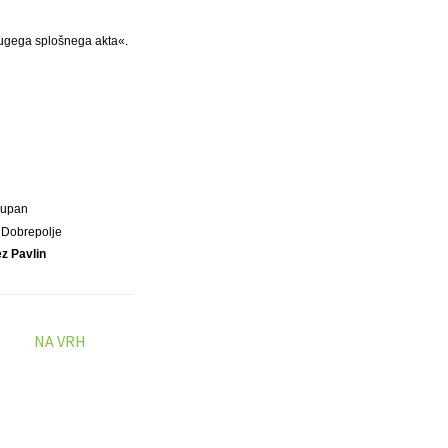
drugega splošnega akta«.
Župan
 Dobrepolje
z Pavlin
NA VRH