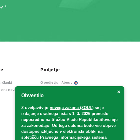
ov
. *
ce
Podjetje
|
i članki
O podjetju
About
se na novice
Kontakt
×
Obvestilo
Informacije javnega
značaja
Z uveljavitvijo
novega zakona (ZOUL)
se je
Oglaševanje
izdajanje uradnega lista s 1. 3. 2026 preneslo
Splošni pogoji
neposredno
na Službo Vlade Republike Slovenije
Izjava o varstvu osebnih
za zakonodajo
. Od tega datuma bodo vse objave
podatkov
dostopne izključno v elektronski obliki na
spletišču Pravnega informacijskega sistema
E-dražbe