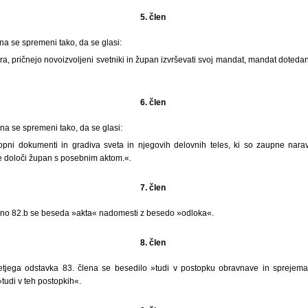
5. člen
ena se spremeni tako, da se glasi:
ira, pričnejo novoizvoljeni svetniki in župan izvrševati svoj mandat, mandat doted
6. člen
ena se spremeni tako, da se glasi:
opni dokumenti in gradiva sveta in njegovih delovnih teles, ki so zaupne nara
 določi župan s posebnim aktom.«.
7. člen
učno 82.b se beseda »akta« nadomesti z besedo »odloka«.
8. člen
etjega odstavka 83. člena se besedilo »tudi v postopku obravnave in sprejema
tudi v teh postopkih«.