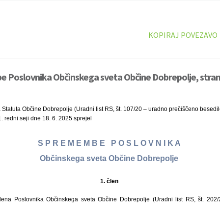
KOPIRAJ POVEZAVO
 Poslovnika Občinskega sveta Občine Dobrepolje, stran
 Statuta Občine Dobrepolje (Uradni list RS, št. 107/20 – uradno prečiščeno besedi
 redni seji dne 18. 6. 2025 sprejel
S P R E M E M B E P O S L O V N I K A
Občinskega sveta Občine Dobrepolje
1. člen
 člena Poslovnika Občinskega sveta Občine Dobrepolje (Uradni list RS, št. 202