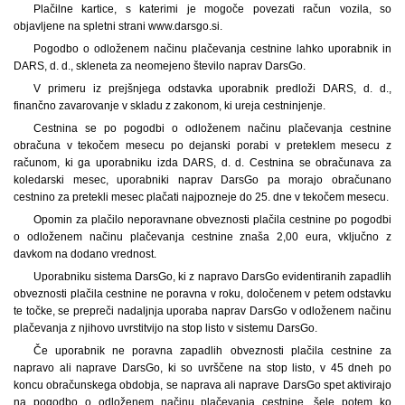
Plačilne kartice, s katerimi je mogoče povezati račun vozila, so
objavljene na spletni strani www.darsgo.si.
Pogodbo o odloženem načinu plačevanja cestnine lahko uporabnik in
DARS, d. d., skleneta za neomejeno število naprav DarsGo.
V primeru iz prejšnjega odstavka uporabnik predloži DARS, d. d.,
finančno zavarovanje v skladu z zakonom, ki ureja cestninjenje.
Cestnina se po pogodbi o odloženem načinu plačevanja cestnine
obračuna v tekočem mesecu po dejanski porabi v preteklem mesecu z
računom, ki ga uporabniku izda DARS, d. d. Cestnina se obračunava za
koledarski mesec, uporabniki naprav DarsGo pa morajo obračunano
cestnino za pretekli mesec plačati najpozneje do 25. dne v tekočem mesecu.
Opomin za plačilo neporavnane obveznosti plačila cestnine po pogodbi
o odloženem načinu plačevanja cestnine znaša 2,00 eura, vključno z
davkom na dodano vrednost.
Uporabniku sistema DarsGo, ki z napravo DarsGo evidentiranih zapadlih
obveznosti plačila cestnine ne poravna v roku, določenem v petem odstavku
te točke, se prepreči nadaljnja uporaba naprav DarsGo v odloženem načinu
plačevanja z njihovo uvrstitvijo na stop listo v sistemu DarsGo.
Če uporabnik ne poravna zapadlih obveznosti plačila cestnine za
napravo ali naprave DarsGo, ki so uvrščene na stop listo, v 45 dneh po
koncu obračunskega obdobja, se naprava ali naprave DarsGo spet aktivirajo
na pogodbo o odloženem načinu plačevanja cestnine, šele potem ko