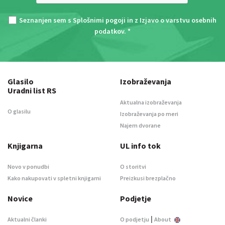
Seznanjen sem s
Splošnimi pogoji
in z
Izjavo o varstvu osebnih
podatkov
. *
Glasilo
Izobraževanja
Uradni list RS
Aktualna izobraževanja
O glasilu
Izobraževanja po meri
Najem dvorane
Knjigarna
UL info tok
Novo v ponudbi
O storitvi
Kako nakupovati v spletni knjigarni
Preizkusi brezplačno
Novice
Podjetje
|
Aktualni članki
O podjetju
About