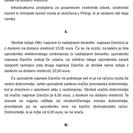
davek na dodano vrednost.
Infrastrukturna pristojbina za posamezen cestninski odsek, cestninski
razred in emisijski razred vozila je določena v Prilogi, ki je sestavni del tega
cenika.
II.
Strošek izdaje OBU naprave (v nadaljnjem besedilu: naprava DarsGo) je
z davkom na dodano vrednost 10,00 eura. Če se za vozilo, za katero je bila
uporabniku elektronskega cestninjenja (v nadaljnjem besedilu: uporabnik)
naprava DarsGo enkrat že izdana, na zahtevo istega uporabnika zaradi
njegovih razlogov izda druga naprava DarsGo, je strošek njene izdaje z
davkom na dodano vrednost, 20,00 eura.
Če uporabnik naprave DarsGo ne potrebuje več in je na računu vozila še
vedno dobroimetje, lahko uporabnik zahteva vračilo preostanka dobroimetja,
kot je določeno v splošnem aktu o cestninjenju. Strošek vračila dobroimetja
ob vračilu naprave DarsGo je 6,00 eura, z davkom na dodano vrednost. Ta
znesek se najprej odšteje od neizkoriščenega zneska dobroimetja,
preostanek pa se uporabniku vrne na bančni (transakcijski) račun.
Dobroimetje, ki je nižje od 6,00 eura, se ne vrača.
III.