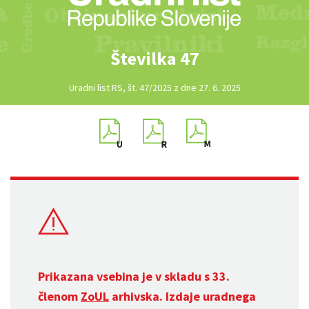
Številka 47
Uradni list RS, št. 47/2025 z dne 27. 6. 2025
Prikazana vsebina je v skladu s 33.
členom
ZoUL
arhivska. Izdaje uradnega