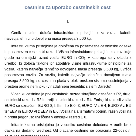
cestnine za uporabo cestninskih cest
I.
Cenik cestnine določa infrastrukturno pristojbino za vozila, katerih
največja tehnično dovoljena masa presega 3.500 kg.
Infrastrukturna pristojbina je določena za posamezne cestninske odseke
in posamezen cestninski razred. Višina infrastrukturne pristojbine se razlikuje
glede na emisijski razred vozila EURO in CO
, v katerega se v skladu z
2
uredbo, ki določa faktorje prilagoditve višine infrastrukturne pristojbine za
vozila, katerih največja tehnično dovoljena masa presega 3.500 kg, uvršča
posamezno vozilo. Za vozila, katerih največja tehnično dovoljena masa
presega 3.500 kg, se cestnina plača v elektronskem sistemu cestninjenja v
prostem prometnem toku (v nadaljnjem besedilu: sistem DarsGo).
V ceniku cestnine je prvi cestninski razred skrajšano označen z R2, drugi
cestninski razred z R3 in tretji cestninski razred z R4. Emisijski razredi vozila
EURO so označeni: EURO 0, I, II in III z E 0–3, EURO IV z E 4, EURO V z E 5
ter EEV in EURO VI z EEV in E 6. Vozila na alternativni pogon, razen vozil na
hibridni pogon, so uvrščena v emisijski razred E 6.
Infrastrukturna pristojbina je v ceniku cestnine določena v eurih brez
davka na dodano vrednost. Od plačane cestnine se obračuna 22-odstotni