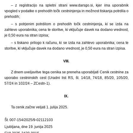
– z registracijo na spletni strani www.darsgo.si, kjer ima uporabnik
vpogled v podatke o prehodih točk cestninjenja in možnost tiskanja potrdila o
prehodih;
– s potrjenim potrdilom o prehodih točk cestninjenja, ki se izda na
zahtevo uporabnika; cena te storitve, ki vključuje davek na dodano vrednost,
je 0,50 eura na stran izpisa;
– s tiskano prilogo k računu, ki se izda na zahtevo uporabnika; cena te
storitve, ki vključuje davek na dodano vrednost, je 0,50 eura na stran izpisa.
VIII.
Z dnem uveljavitve tega cenika se preneha uporabljati Cenik cestnine za
uporabo cestninskih cest (Uradni list RS, št. 14/18, 74/18, 85/20, 105/20,
57/24 in 102/24 – ZCestn-1).
IX.
Ta cenik začne veljati 1. julija 2025.
Št. 007-154/2025/9-02112103
Ljubljana, dne 19. junija 2025