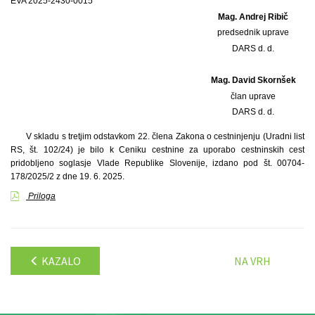
EVA 2025-2430-0015
Mag. Andrej Ribič
predsednik uprave
DARS d. d.
Mag. David Skornšek
član uprave
DARS d. d.
V skladu s tretjim odstavkom 22. člena Zakona o cestninjenju (Uradni list
RS, št. 102/24) je bilo k Ceniku cestnine za uporabo cestninskih cest
pridobljeno soglasje Vlade Republike Slovenije, izdano pod št. 00704-
178/2025/2 z dne 19. 6. 2025.
Priloga
KAZALO
NA VRH