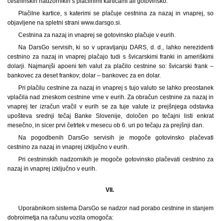
cestninskih nadzornikih s plačilnimi karticami ali gotovinsko.
Plačilne kartice, s katerimi se plačuje cestnina za nazaj in vnaprej, so
objavljene na spletni strani www.darsgo.si.
Cestnina za nazaj in vnaprej se gotovinsko plačuje v eurih.
Na DarsGo servisih, ki so v upravljanju DARS, d. d., lahko nerezidenti
cestnino za nazaj in vnaprej plačajo tudi s švicarskimi franki in ameriškimi
dolarji. Najmanjši apoeni teh valut za plačilo cestnine so: švicarski frank –
bankovec za deset frankov; dolar – bankovec za en dolar.
Pri plačilu cestnine za nazaj in vnaprej s tujo valuto se lahko preostanek
vplačila nad zneskom cestnine vrne v eurih. Za obračun cestnine za nazaj in
vnaprej ter izračun vračil v eurih se za tuje valute iz prejšnjega odstavka
upošteva srednji tečaj Banke Slovenije, določen po tečajni listi enkrat
mesečno, in sicer prvi četrtek v mesecu ob 6. uri po tečaju za prejšnji dan.
Na pogodbenih DarsGo servisih je mogoče gotovinsko plačevati
cestnino za nazaj in vnaprej izključno v eurih.
Pri cestninskih nadzornikih je mogoče gotovinsko plačevati cestnino za
nazaj in vnaprej izključno v eurih.
VII.
Uporabnikom sistema DarsGo se nadzor nad porabo cestnine in stanjem
dobroimetja na računu vozila omogoča: