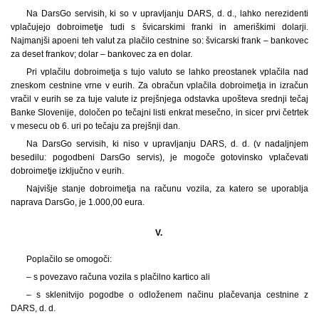
Na DarsGo servisih, ki so v upravljanju DARS, d. d., lahko nerezidenti
vplačujejo dobroimetje tudi s švicarskimi franki in ameriškimi dolarji.
Najmanjši apoeni teh valut za plačilo cestnine so: švicarski frank – bankovec
za deset frankov; dolar – bankovec za en dolar.
Pri vplačilu dobroimetja s tujo valuto se lahko preostanek vplačila nad
zneskom cestnine vrne v eurih. Za obračun vplačila dobroimetja in izračun
vračil v eurih se za tuje valute iz prejšnjega odstavka upošteva srednji tečaj
Banke Slovenije, določen po tečajni listi enkrat mesečno, in sicer prvi četrtek
v mesecu ob 6. uri po tečaju za prejšnji dan.
Na DarsGo servisih, ki niso v upravljanju DARS, d. d. (v nadaljnjem
besedilu: pogodbeni DarsGo servis), je mogoče gotovinsko vplačevati
dobroimetje izključno v eurih.
Najvišje stanje dobroimetja na računu vozila, za katero se uporablja
naprava DarsGo, je 1.000,00 eura.
V.
Poplačilo se omogoči:
– s povezavo računa vozila s plačilno kartico ali
– s sklenitvijo pogodbe o odloženem načinu plačevanja cestnine z
DARS, d. d.