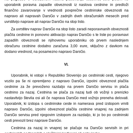
uporabnik poravna zapadle obveznosti iz naslova cestnine in predloži
finančno zavarovanje v vrednosti povprečne cestninske obveznosti na
napravo ali napravah DarsGo v zadnjih dveh obračunskih mesecih pred
uvrstitvijo naprave ali naprav DarsGo na stop listo.
Za uvrstitev naprav DarsGo na stop listo zaradi neporavnanih obveznosti
plačila cestnine in ponovno aktivacijo naprav DarsGo s te liste po poravnavi
zapadlih obveznosti se njihovemu uporabniku ob prvem naslednjem
obračunu cestnine dodatno zaračuna 3,00 eure, vključno z davkom na
dodano vrednost, na posamezno napravo DarsGo.
VI.
Uporabnik, ki vstopi v Republiko Slovenijo po cestninski cesti, njegovo
vozilo pa še ni opremljeno z napravo DarsGo, izpolni obveznost plačila
cestnine za že prevoženo razdaljo na prvem DarsGo servisu in plača
cestnino za nazaj. Cestnina se plača za nazaj tudi ob vožnji s prenizko
nastavitvijo števila osi ali če naprava DarsGo med vožnjo preneha delovati.
Uporabnik, ki izstopa s cestninske ceste in namerava pred izstopom vrniti
napravo DarsGo, izpolni obveznost plačila cestnine vnaprej na zadnjem
DarsGo servisu pred njegovim izstopom za razdaljo, ki jo bo po cestninski
cesti prevozil brez naprave DarsGo.
Cestnina za nazaj in vnaprej se plačuje na DarsGo servisih in pri