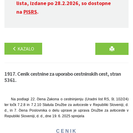
lista, izdane po 28.2.2026, so dostopne
na
PISRS
.
KAZALO
1917. Cenik cestnine za uporabo cestninskih cest, stran
5361.
Na podlagi 22. člena Zakona o cestninjenju (Uradni list RS, št. 102/24)
ter točk 7.2.8 in 7.2.10 Statuta Družbe za avtoceste v Republiki Sloveniji, d.
d., in 7. člena Poslovnika o delu uprave je uprava Družbe za avtoceste v
Republiki Sloveniji, d. d., dne 19. 6. 2025 sprejela
C E N I K