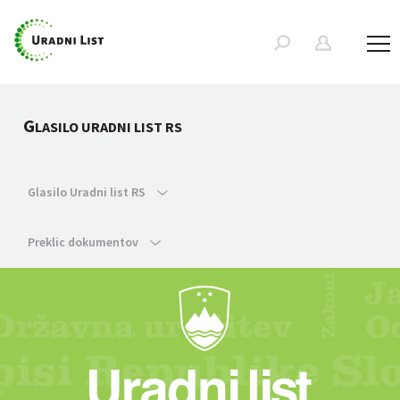
G
LASILO URADNI LIST RS
Glasilo Uradni list RS
Preklic dokumentov