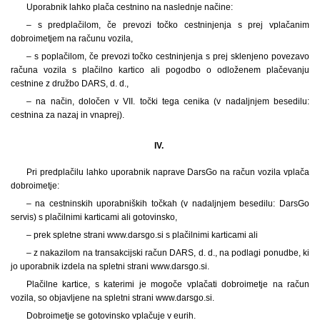
Uporabnik lahko plača cestnino na naslednje načine:
– s predplačilom, če prevozi točko cestninjenja s prej vplačanim
dobroimetjem na računu vozila,
– s poplačilom, če prevozi točko cestninjenja s prej sklenjeno povezavo
računa vozila s plačilno kartico ali pogodbo o odloženem plačevanju
cestnine z družbo DARS, d. d.,
– na način, določen v VII. točki tega cenika (v nadaljnjem besedilu:
cestnina za nazaj in vnaprej).
IV.
Pri predplačilu lahko uporabnik naprave DarsGo na račun vozila vplača
dobroimetje:
– na cestninskih uporabniških točkah (v nadaljnjem besedilu: DarsGo
servis) s plačilnimi karticami ali gotovinsko,
– prek spletne strani www.darsgo.si s plačilnimi karticami ali
– z nakazilom na transakcijski račun DARS, d. d., na podlagi ponudbe, ki
jo uporabnik izdela na spletni strani www.darsgo.si.
Plačilne kartice, s katerimi je mogoče vplačati dobroimetje na račun
vozila, so objavljene na spletni strani www.darsgo.si.
Dobroimetje se gotovinsko vplačuje v eurih.