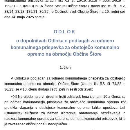
komunalnega prispevka (Uradni list RS, št. 20/19, 30/19 – popr. 34/19 in
199/21 – ZUreP-3) in 16. člena Statuta Občine Štore (Uradni list RS, št. 1/12,
38/14, 23/18, 189/21, 30/25) je Občinski svet Občine Štore na 16. redni seji
dne 14. maja 2025 sprejel
O D L O K
o dopolnitvah Odloka o podlagah za odmero
komunalnega prispevka za obstoječo komunalno
opremo na območju Občine Štore
1.
člen
V Odloku o podlagah za odmero komunalnega prispevka za obstoječo
komunalno opremo na območju Občine Štore (Uradni list RS, št. 74/22 in
30/23) se v 10. členu dodajo četrti, peti in šesti odstavek:
»(4) Ne glede na prvi, drugi in tretji odstavek tega člena in 10.a člena, se
pri odmeri komunalnega prispevka za obstoječo komunalno opremo kot
pretekla vlaganja v obstoječo komunalno opremo lahko upošteva tudi
ustanovitev služnosti za namen izgradnje, obratovanja, vzdrževanja in
nadzora komunalne opreme za katero se odmerja komunalni prispevek, ki jo
je zavezanec občini podelil neodplačno.