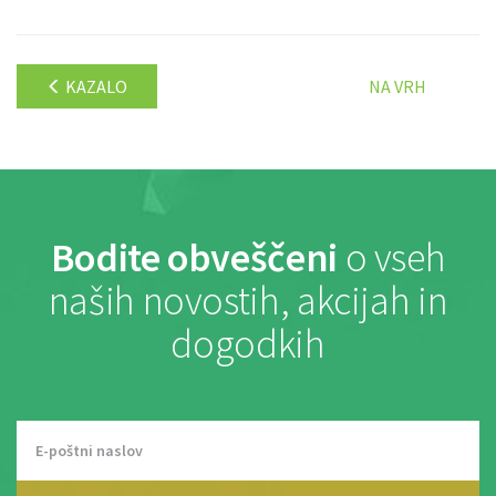
KAZALO
NA VRH
Bodite obveščeni
o vseh
naših novostih, akcijah in
dogodkih