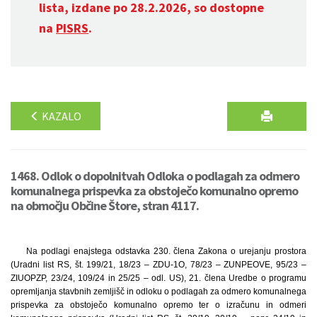
lista, izdane po 28.2.2026, so dostopne
na
PISRS
.
KAZALO
1468. Odlok o dopolnitvah Odloka o podlagah za odmero
komunalnega prispevka za obstoječo komunalno opremo
na območju Občine Štore, stran 4117.
Na podlagi enajstega odstavka 230. člena Zakona o urejanju prostora
(Uradni list RS, št. 199/21, 18/23 – ZDU-1O, 78/23 – ZUNPEOVE, 95/23 –
ZIUOPZP, 23/24, 109/24 in 25/25 – odl. US), 21. člena Uredbe o programu
opremljanja stavbnih zemljišč in odloku o podlagah za odmero komunalnega
prispevka za obstoječo komunalno opremo ter o izračunu in odmeri