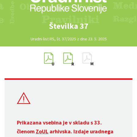
Številka 37
Uradni list RS, št. 37/2025 z dne 23. 5. 2025
Prikazana vsebina je v skladu s 33.
členom
ZoUL
arhivska. Izdaje uradnega