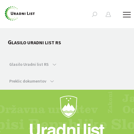
G
LASILO URADNI LIST RS
Glasilo Uradni list RS
Preklic dokumentov