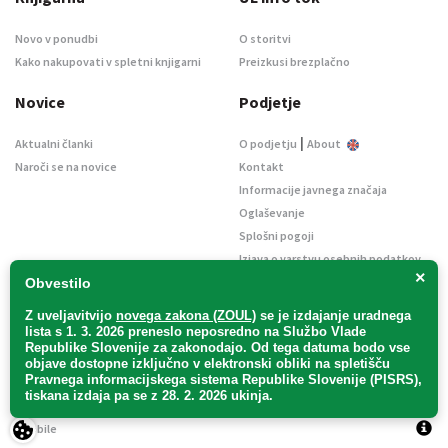
Novo v ponudbi
O storitvi
Kako nakupovati v spletni knjigarni
Preizkusi brezplačno
Novice
Podjetje
|
Aktualni članki
O podjetju
About
Naroči se na novice
Kontakt
Informacije javnega značaja
Oglaševanje
Splošni pogoji
Izjava o varstvu osebnih podatkov
×
E-dražbe
Obvestilo
Z uveljavitvijo
novega zakona (ZOUL)
se je
izdajanje uradnega
lista s 1. 3. 2026 preneslo
neposredno
na Službo Vlade
Republike Slovenije za zakonodajo
. Od tega datuma bodo vse
objave dostopne izključno v elektronski obliki na spletišču
Pravnega informacijskega sistema Republike Slovenije (PISRS),
Uradni list d. o. o. – v likvidaciji / Vse pravice pridržane.
tiskana izdaja pa se z 28. 2. 2026 ukinja.
Pravna obvestila
/
Piškotki
/ Avtorji:
TriTim spletna agencija
v sodelovanju z
2Mobile