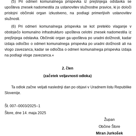
(5) Pri odmeri komunalnega prispevka iz prejšnjega odstavka se
upošteva znesek nadomestila za ustanovitev služnostne pravice, ki jo določi
pristojni občinski organ izkustveno, na podlagi primerljivih ustanovitev
služnosti.
(6) Pri odmeri komunalnega prispevka se kot preteklo vlaganje v
obstoječo komunalno infrastrukturo upošteva celotni znesek nadomestila iz
prejšnjega odstavka. Občinski organ ga upošteva po uradni dolžnosti, kadar
izdaja odločbo o odmeri komunalnega prispevka po uradni dolžnosti ali na
vlogo zavezanca, kadar se odločba o odmeri komunalnega prispevka izdaja
na podlagi vloge zavezanca.«
2. člen
(začetek veljavnosti odloka)
Ta odlok začne veljati naslednji dan po objavi v Uradnem listu Republike
Slovenije.
Št. 007–0003/2025–1
Štore, dne 14. maja 2025
Župan
Občine Štore
Miran Jurkošek