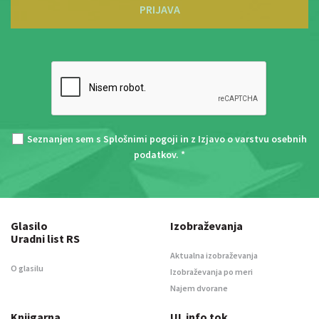
PRIJAVA
Seznanjen sem s
Splošnimi pogoji
in z
Izjavo o varstvu osebnih
podatkov
. *
Glasilo
Izobraževanja
Uradni list RS
Aktualna izobraževanja
O glasilu
Izobraževanja po meri
Najem dvorane
Knjigarna
UL info tok