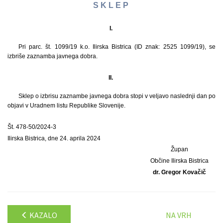
S K L E P
I.
Pri parc. št. 1099/19 k.o. Ilirska Bistrica (ID znak: 2525 1099/19), se
izbriše zaznamba javnega dobra.
II.
Sklep o izbrisu zaznambe javnega dobra stopi v veljavo naslednji dan po
objavi v Uradnem listu Republike Slovenije.
Št. 478-50/2024-3
Ilirska Bistrica, dne 24. aprila 2024
Župan
Občine Ilirska Bistrica
dr. Gregor Kovačič
KAZALO
NA VRH