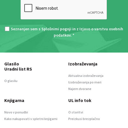
Seznanjen sem s
Splošnimi pogoji
in z
Izjavo o varstvu osebnih
podatkov
. *
Glasilo
Izobraževanja
Uradni list RS
Aktualna izobraževanja
O glasilu
Izobraževanja po meri
Najem dvorane
Knjigarna
UL info tok
Novo v ponudbi
O storitvi
Kako nakupovati v spletni knjigarni
Preizkusi brezplačno