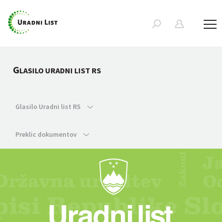
G
LASILO URADNI LIST RS
Glasilo Uradni list RS
Preklic dokumentov