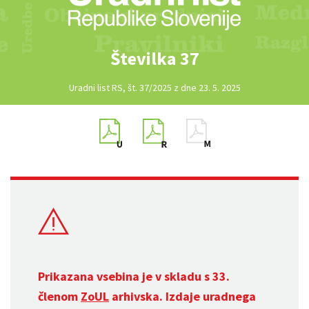
Številka 37
Uradni list RS, št. 37/2025 z dne 23. 5. 2025
Prikazana vsebina je v skladu s 33.
členom
ZoUL
arhivska. Izdaje uradnega