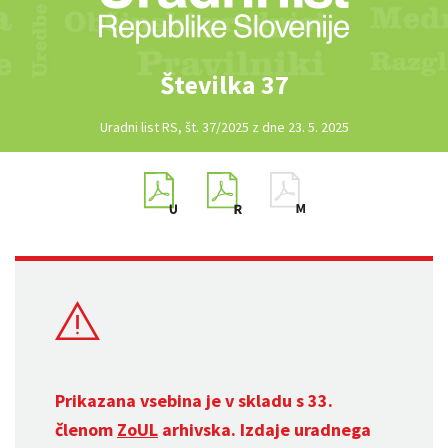
Številka 37
Uradni list RS, št. 37/2025 z dne 23. 5. 2025
Prikazana vsebina je v skladu s 33.
členom
ZoUL
arhivska. Izdaje uradnega