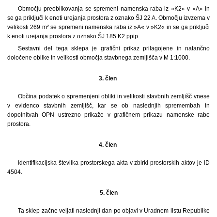
Območju preoblikovanja se spremeni namenska raba iz »K2« v »A« in
se ga priključi k enoti urejanja prostora z oznako ŠJ 22 A. Območju izvzema v
velikosti 269 m² se spremeni namenska raba iz »A« v »K2« in se ga priključi
k enoti urejanja prostora z oznako ŠJ 185 K2 ppip.
Sestavni del tega sklepa je grafični prikaz prilagojene in natančno
določene oblike in velikosti območja stavbnega zemljišča v M 1:1000.
3. člen
Občina podatek o spremenjeni obliki in velikosti stavbnih zemljišč vnese
v evidenco stavbnih zemljišč, kar se ob naslednjih spremembah in
dopolnitvah OPN ustrezno prikaže v grafičnem prikazu namenske rabe
prostora.
4. člen
Identifikacijska številka prostorskega akta v zbirki prostorskih aktov je ID
4504.
5.
člen
Ta sklep začne veljati naslednji dan po objavi v Uradnem listu Republike