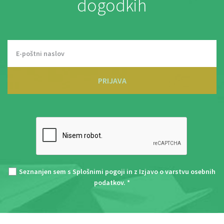
dogodkih
PRIJAVA
Seznanjen sem s
Splošnimi pogoji
in z
Izjavo o varstvu osebnih
podatkov
. *