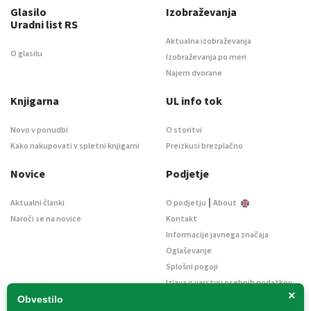
Glasilo
Izobraževanja
Uradni list RS
Aktualna izobraževanja
O glasilu
Izobraževanja po meri
Najem dvorane
Knjigarna
UL info tok
Novo v ponudbi
O storitvi
Kako nakupovati v spletni knjigarni
Preizkusi brezplačno
Novice
Podjetje
|
Aktualni članki
O podjetju
About
Naroči se na novice
Kontakt
Informacije javnega značaja
Oglaševanje
Splošni pogoji
Izjava o varstvu osebnih podatkov
×
E-dražbe
Obvestilo