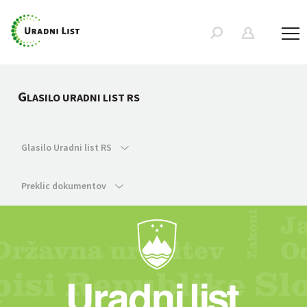
G
LASILO URADNI LIST RS
Glasilo Uradni list RS
Preklic dokumentov