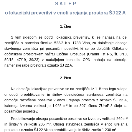
S K L E P
o lokacijski preveritvi v enoti urejanja prostora ŠJ 22 A
1. člen
S tem sklepom se potrdi lokacijska preveritev, ki se nanaša na del
zemljišča s parcelno številko 523/3 k.o. 1788 Vino, za določanje obsega
stavbnega zemljišča pri posamični poselitvi, ki se po določilih Odloka o
občinskem prostorskem načrtu Občine Grosuplje (Uradni list RS, št. 8/13,
59/15, 47/19, 39/23) v nadaljnjem besedilu OPN, nahaja na območju
namenske rabe prostora z oznako ŠJ 22 A.
2. člen
Na območju lokacijske preveritve se na zemljišču iz 1. člena tega sklepa
omogoči preoblikovanje in širitev obstoječega stavbnega zemljišča na
območju razpršene poselitve v enoti urejanja prostora z oznako ŠJ 22 A,
katerega izvorna velikost je 1.025 m² in po 307. členu ZUreP-3 šteje za
posamično poselitev.
Preoblikovanje obsega posamične poselitve se izvede v velikosti 269 m²
in širitev v velikosti 205 m². Obseg stavbnega zemljišča v enoti urejanja
prostora z oznako ŠJ 22 Ak po preoblikovanju in širitvi zanša 1.230 m².