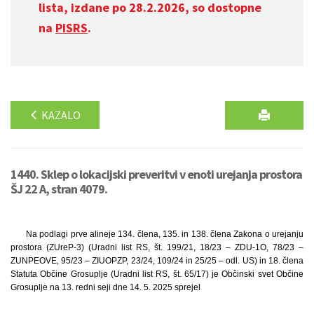
lista, izdane po 28.2.2026, so dostopne
na
PISRS
.
KAZALO
1440. Sklep o lokacijski preveritvi v enoti urejanja prostora
ŠJ 22 A, stran 4079.
Na podlagi prve alineje 134. člena, 135. in 138. člena Zakona o urejanju
prostora (ZUreP-3) (Uradni list RS, št. 199/21, 18/23 – ZDU-1O, 78/23 –
ZUNPEOVE, 95/23 – ZIUOPZP, 23/24, 109/24 in 25/25 – odl. US) in 18. člena
Statuta Občine Grosuplje (Uradni list RS, št. 65/17) je Občinski svet Občine
Grosuplje na 13. redni seji dne 14. 5. 2025 sprejel