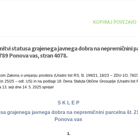
KOPIRAJ POVEZAVO
initvi statusa grajenega javnega dobra na nepremičnini p
1789 Ponova vas, stran 4078.
nom Zakona o urejanju prostora (Uradni list RS, št. 199/21, 18/23 – ZDU-1O, 7
n 25/25 – odl. US) in na podlagi 18. člena Statuta Občine Grosuplje (Uradni list R
 13. seji dne 14. 5. 2025 sprejel
S K L E P
tusa grajenega javnega dobra na nepremičnini parcelna št. 21
Ponova vas
1.