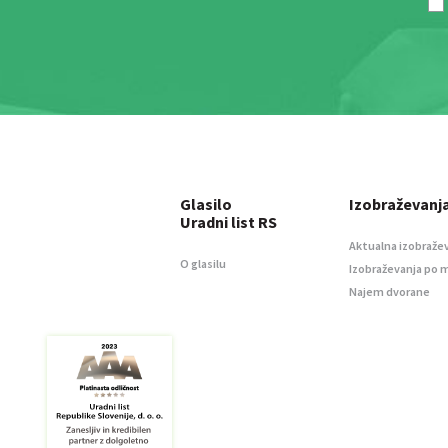
Glasilo
Izobraževanj
Uradni list RS
Aktualna izobraže
O glasilu
Izobraževanja po 
Najem dvorane