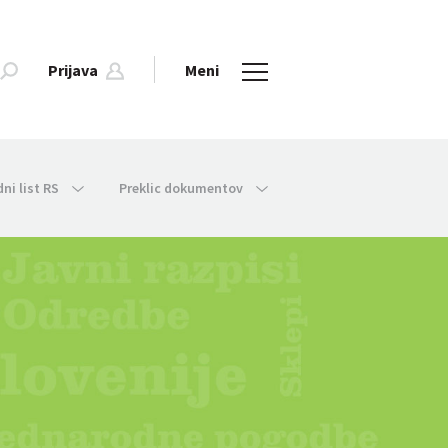
Prijava
Meni
dni list RS
Preklic dokumentov