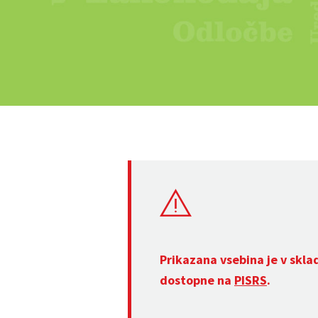
Prikazana vsebina je v skla
dostopne na
PISRS
.