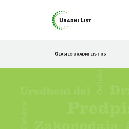
G
LASILO URADNI LIST RS