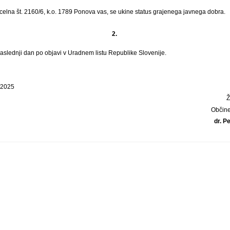
elna št. 2160/6, k.o. 1789 Ponova vas, se ukine status grajenega javnega dobra.
2.
naslednji dan po objavi v Uradnem listu Republike Slovenije.
 2025
Občine
dr. P