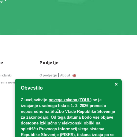
ov
. *
ce
Podjetje
|
i članki
O podjetju
About
se na novice
Kontakt
×
Obvestilo
Informacije javnega
značaja
Z uveljavitvijo
novega zakona (ZOUL)
se je
Oglaševanje
izdajanje uradnega lista s 1. 3. 2026 preneslo
Splošni pogoji
neposredno
na Službo Vlade Republike Slovenije
Izjava o varstvu osebnih
za zakonodajo
. Od tega datuma bodo vse objave
podatkov
dostopne izključno v elektronski obliki na
spletišču Pravnega informacijskega sistema
E-dražbe
Republike Slovenije (PISRS), tiskana izdaja pa se