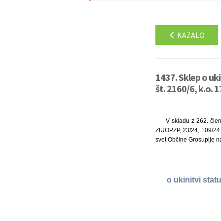
KAZALO
1437. Sklep o uk
št. 2160/6, k.o. 
V skladu z 262. čle
ZIUOPZP, 23/24, 109/24 i
svet Občine Grosuplje na
o ukinitvi sta