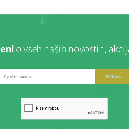
eni
o vseh naših novostih, akci
PRIJAVA