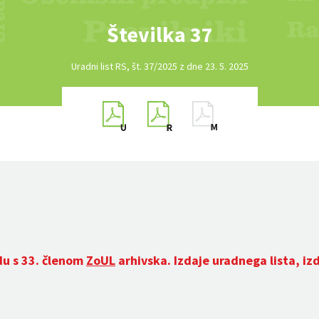
Številka 37
Uradni list RS, št. 37/2025 z dne 23. 5. 2025
du s 33. členom
ZoUL
arhivska. Izdaje uradnega lista, iz