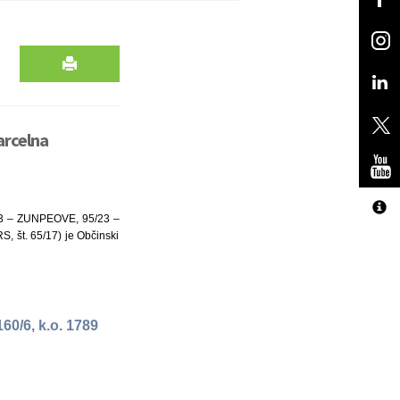
arcelna
8/23 – ZUNPEOVE, 95/23 –
S, št. 65/17) je Občinski
60/6, k.o. 1789