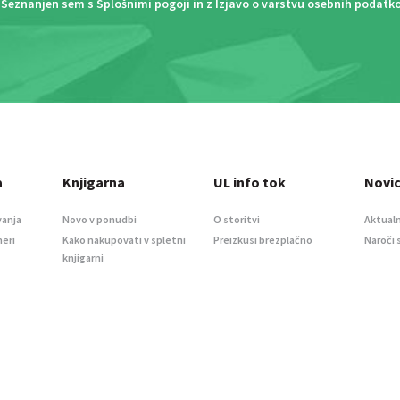
Seznanjen sem s
Splošnimi pogoji
in z
Izjavo o varstvu osebnih podatk
a
Knjigarna
UL info tok
Novi
vanja
Novo v ponudbi
O storitvi
Aktualn
meri
Kako nakupovati v spletni
Preizkusi brezplačno
Naroči 
knjigarni