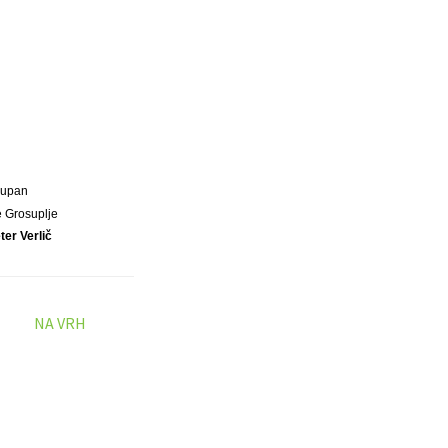
Župan
 Grosuplje
eter Verlič
NA VRH