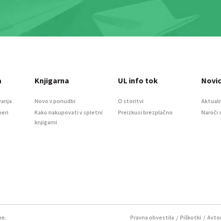
a
Knjigarna
UL info tok
Novi
vanja
Novo v ponudbi
O storitvi
Aktualn
meri
Kako nakupovati v spletni
Preizkusi brezplačno
Naroči 
knjigarni
ne.
Pravna obvestila
/
Piškotki
/ Avtor