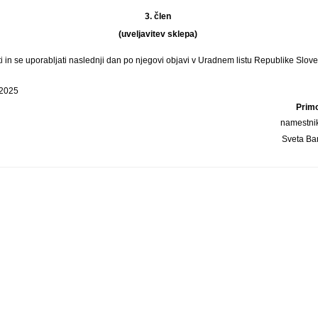
3. člen
(uveljavitev sklepa)
ti in se uporabljati naslednji dan po njegovi objavi v Uradnem listu Republike Slove
 2025
Prim
namestni
Sveta Ba