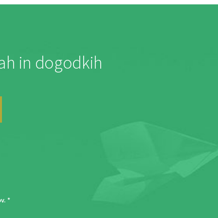
jah in dogodkih
ov
. *