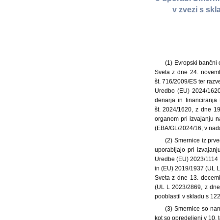
v zvezi s skl
(1) Evropski bančni
Sveta z dne 24. novemb
št. 716/2009/ES ter razv
Uredbo (EU) 2024/1620
denarja in financiranj
št. 2024/1620, z dne 19
organom pri izvajanju na
(EBA/GL/2024/16; v nada
(2) Smernice iz prve
uporabljajo pri izvajanj
Uredbe (EU) 2023/1114 o
in (EU) 2019/1937 (UL L
Sveta z dne 13. decemb
(UL L 2023/2869, z dne 
pooblastil v skladu s 1
(3) Smernice so nam
kot so opredeljeni v 10.