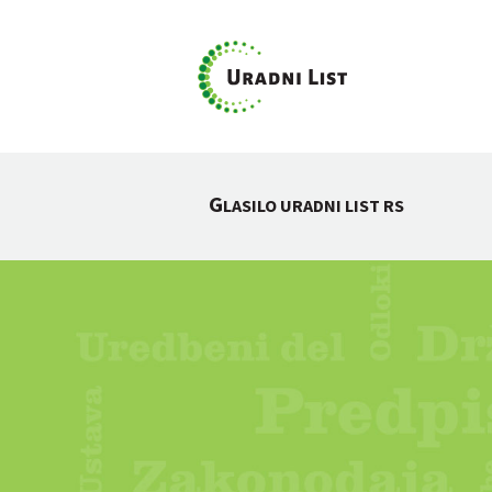
G
LASILO URADNI LIST RS