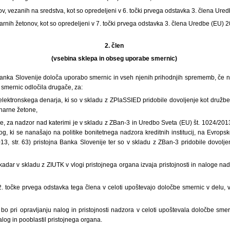
ov, vezanih na sredstva, kot so opredeljeni v 6. točki prvega odstavka 3. člena Ure
arnih žetonov, kot so opredeljeni v 7. točki prvega odstavka 3. člena Uredbe (EU) 
2. člen
(vsebina sklepa in obseg uporabe smernic)
nka Slovenije določa uporabo smernic in vseh njenih prihodnjih sprememb, če n
ernic odločila drugače, za:
elektronskega denarja, ki so v skladu z ZPlaSSIED pridobile dovoljenje kot družb
enarne žetone,
ce, za nadzor nad katerimi je v skladu z ZBan-3 in Uredbo Sveta (EU) št. 1024/20
g, ki se nanašajo na politike bonitetnega nadzora kreditnih institucij, na Evrops
13, str. 63) pristojna Banka Slovenije ter so v skladu z ZBan-3 pridobile dovolj
kadar v skladu z ZIUTK v vlogi pristojnega organa izvaja pristojnosti in naloge nadz
n 2. točke prvega odstavka tega člena v celoti upoštevajo določbe smernic v delu,
bo pri opravljanju nalog in pristojnosti nadzora v celoti upoštevala določbe sme
log in pooblastil pristojnega organa.