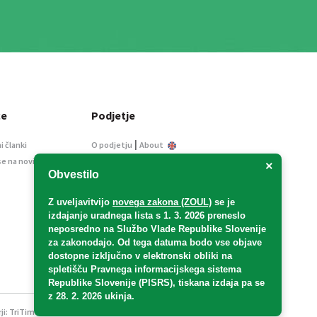
ce
Podjetje
|
i članki
O podjetju
About
se na novice
Kontakt
×
Obvestilo
Informacije javnega
značaja
Z uveljavitvijo
novega zakona (ZOUL)
se je
Oglaševanje
izdajanje uradnega lista s 1. 3. 2026 preneslo
Splošni pogoji
neposredno
na Službo Vlade Republike Slovenije
Izjava o varstvu osebnih
za zakonodajo
. Od tega datuma bodo vse objave
podatkov
dostopne izključno v elektronski obliki na
spletišču Pravnega informacijskega sistema
E-dražbe
Republike Slovenije (PISRS), tiskana izdaja pa se
z 28. 2. 2026 ukinja.
ji:
TriTim spletna agencija
v sodelovanju z 2Mobile