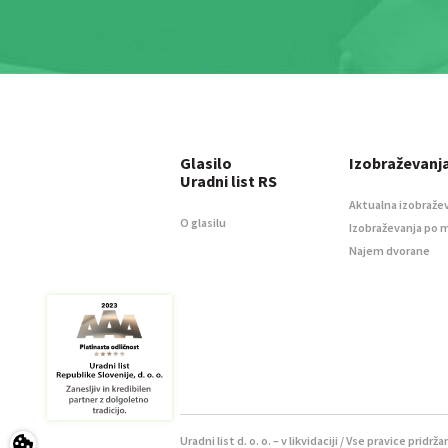
Glasilo
Izobraževanj
Uradni list RS
Aktualna izobraže
O glasilu
Izobraževanja po 
Najem dvorane
Uradni list d. o. o. – v likvidaciji / Vse pravice pridrža