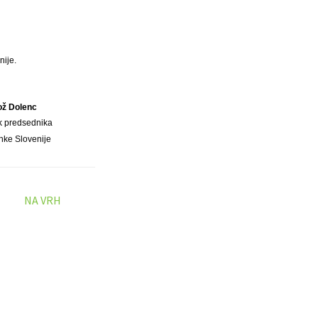
nije.
ož Dolenc
k predsednika
nke Slovenije
NA VRH