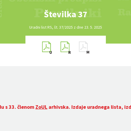
Številka 37
Uradni list RS, št. 37/2025 z dne 23. 5. 2025
du s 33. členom
ZoUL
arhivska. Izdaje uradnega lista, iz