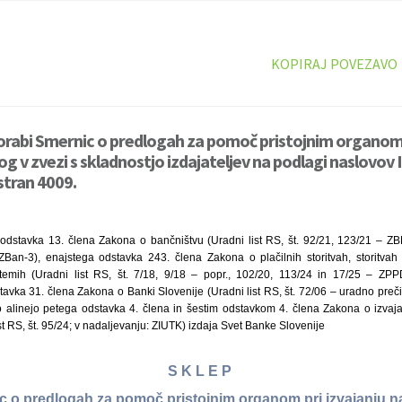
KOPIRAJ POVEZAVO
orabi Smernic o predlogah za pomoč pristojnim organom 
g v zvezi s skladnostjo izdajateljev na podlagi naslovov II
stran 4009.
 odstavka 13. člena Zakona o bančništvu (Uradni list RS, št. 92/21, 123/21 – ZB
ZBan-3), enajstega odstavka 243. člena Zakona o plačilnih storitvah, storitvah
istemih (Uradni list RS, št. 7/18, 9/18 – popr., 102/20, 113/24 in 17/25 – ZPP
avka 31. člena Zakona o Banki Slovenije (Uradni list RS, št. 72/06 – uradno preči
vo alinejo petega odstavka 4. člena in šestim odstavkom 4. člena Zakona o izvaj
st RS, št. 95/24; v nadaljevanju: ZIUTK) izdaja Svet Banke Slovenije
S K L E P
c o predlogah za pomoč pristojnim organom pri izvajanju n