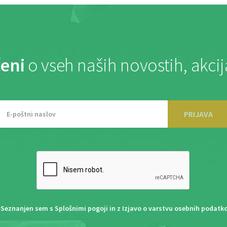
eni
o vseh naših novostih, akci
PRIJAVA
Seznanjen sem s
Splošnimi pogoji
in z
Izjavo o varstvu osebnih podatk