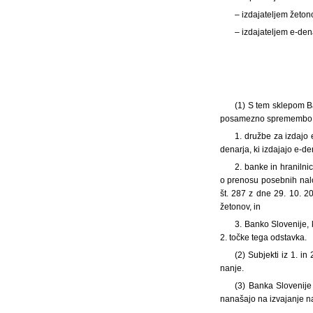
– izdajateljem žeton
– izdajateljem e-den
(1)
S tem sklepom Ba
posamezno spremembo sm
1. družbe za izdajo 
denarja, ki izdajajo e-d
2. banke in hranilni
o prenosu posebnih nalo
št. 287 z dne 29. 10. 20
žetonov, in
3. Banko Slovenije, 
2. točke tega odstavka.
(2) Subjekti iz 1. i
nanje.
(3) Banka Slovenije 
nanašajo na izvajanje na