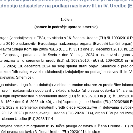
adnostjo izdajateljev na podlagi naslovov III. in IV. Uredbe 
1. člen
(namen in področje uporabe smernic)
 organ (v nadaljevanju: EBA) je v skladu s 16. členom Uredbe (EU) št. 1093/2010 
ra 2010 o ustanovitvi Evropskega nadzornega organa (Evropski bančni organ
eljavitvi Sklepa Komisije 2009/78/ES (UL L št. 331 z dne 15. decembra 2010, str. 1
 Evropskega parlamenta in Sveta z dne 31. maja 2024 o ustanovitvi organa z
a terorizma ter o spremembi uredb (EU) št. 1093/2010, (EU) št. 1094/2010 in (
. 6. 2024) 18. decembra 2024 na svoji spletni strani objavil Smernice o predl
dzorniških nalog v zvezi s skladnostjo izdajateljev na podlagi naslovov III. in 
ljevanju: Smernice).
ga odstavka tega člena določajo vsebino in enotne obrazce za predložitev informacij
u svojih nadzorniških pooblastil v skladu s točko (a) prvega odstavka 94. člena, 
 trgih kriptosredstev in spremembi uredb (EU) št. 1093/2010 in (EU) št. 1095/2010
 št. 150 z dne 9. 6. 2023, str. 40), zadnjič spremenjene z Uredbo (EU) 2023/2869 
ra 2023 o spremembi nekaterih uredb glede vzpostavitve in delovanja evrops
20. 12. 2023) (v nadaljevanju: Uredba (EU) 2023/1114), organ EBA pa pri izvaj
22. členom Uredbe (EU) 2023/1114.
enjene pristojnim organom iz 35. točke prvega odstavka 3. člena Uredbe (EU) 20
 točki prvega odstavka 3. člena Uredbe (EU) 2023/1114, in sicer: