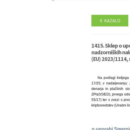
KAZALO
1415. Sklep o up
nadzorniških nalo
(EU) 2023/1114, 
Na podlagi tretjega
17/25; v nadaljevanju: 
denarja in plačilnih s
ZPlaSSIED), prvega odst
55/17) ter v zvezi s pr
kriptosredstev (Uradni li
o uporabi Smerni