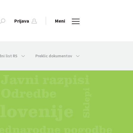
Prijava
Meni
dni list RS
Preklic dokumentov