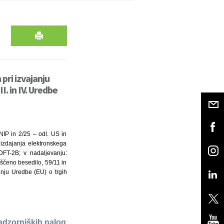
pri izvajanju
I. in IV. Uredbe
NIP in 2/25 – odl. US in
 izdajanja elektronskega
DFT-2B; v nadaljevanju:
ščeno besedilo, 59/11 in
anju Uredbe (EU) o trgih
adzorniških nalog