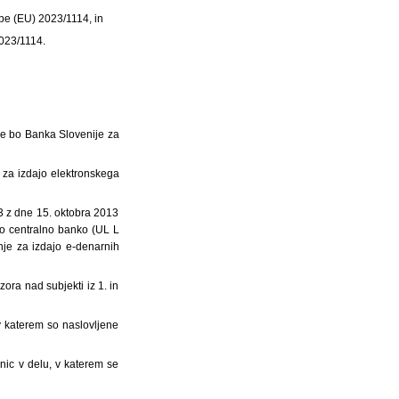
dbe (EU) 2023/1114, in
2023/1114.
e bo Banka Slovenije za
e za izdajo elektronskega
13 z dne 15. oktobra 2013
ko centralno banko (UL L
enje za izdajo e-denarnih
ora nad subjekti iz 1. in
 v katerem so naslovljene
rnic v delu, v katerem se