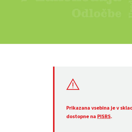
Prikazana vsebina je v skla
dostopne na
PISRS
.