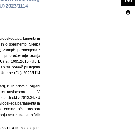
(EU) 2023/1114
Evropskega parlamenta in
) in o spremembi Sklepa
2), zadnjič spremenjena z
a preprečevanje pranja
EU) št. 1095/2010 (UL L
ogah za pomoč pristojnim
IV. Uredbe (EU) 2023/1114
, ki jih pristojni organi
ter naslovoma III. in IV.
 ter direktiv 2013/36/EU
Evropskega parlamenta in
ke enotne točke dostopa
anju svojih nadzorniških
23/1114 in izdajateljem,