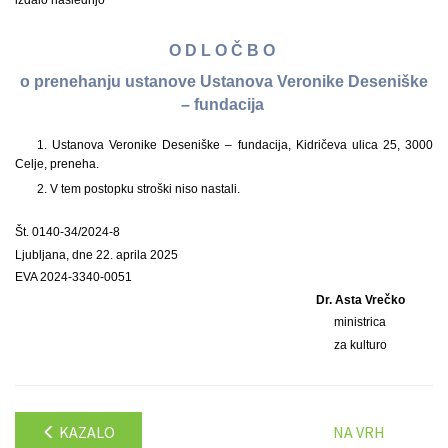
izdalo naslednjo
O D L O Č B O
o prenehanju ustanove Ustanova Veronike Deseniške
– fundacija
1. Ustanova Veronike Deseniške – fundacija, Kidričeva ulica 25, 3000
Celje, preneha.
2. V tem postopku stroški niso nastali.
Št. 0140-34/2024-8
Ljubljana, dne 22. aprila 2025
EVA 2024-3340-0051
Dr. Asta Vrečko
ministrica
za kulturo
KAZALO
NA VRH