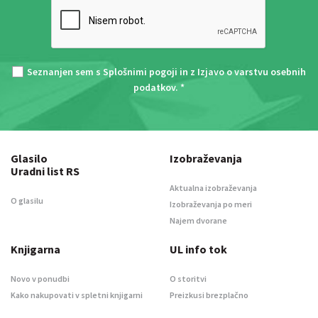
Seznanjen sem s
Splošnimi pogoji
in z
Izjavo o varstvu osebnih
podatkov
. *
Glasilo
Izobraževanja
Uradni list RS
Aktualna izobraževanja
O glasilu
Izobraževanja po meri
Najem dvorane
Knjigarna
UL info tok
Novo v ponudbi
O storitvi
Kako nakupovati v spletni knjigarni
Preizkusi brezplačno