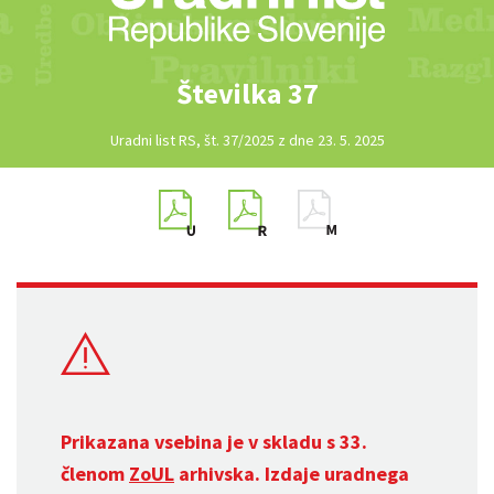
Številka 37
Uradni list RS, št. 37/2025 z dne 23. 5. 2025
Prikazana vsebina je v skladu s 33.
členom
ZoUL
arhivska. Izdaje uradnega