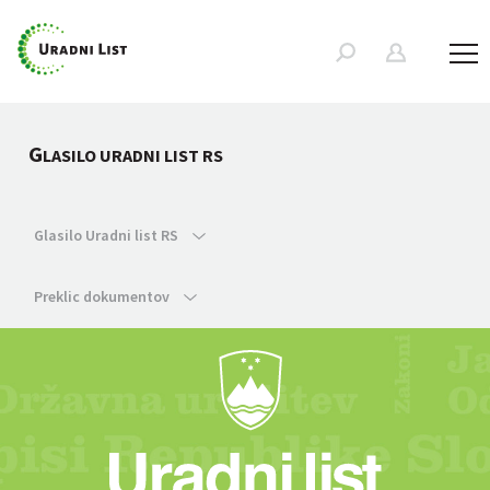
G
LASILO URADNI LIST RS
Glasilo Uradni list RS
Preklic dokumentov