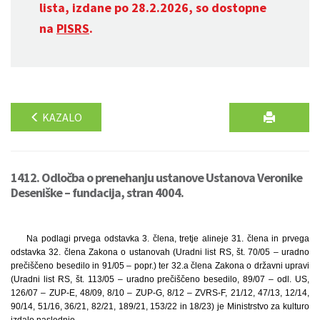
lista, izdane po 28.2.2026, so dostopne
na
PISRS
.
KAZALO
1412. Odločba o prenehanju ustanove Ustanova Veronike
Deseniške – fundacija, stran 4004.
Na podlagi prvega odstavka 3. člena, tretje alineje 31. člena in prvega
odstavka 32. člena Zakona o ustanovah (Uradni list RS, št. 70/05 – uradno
prečiščeno besedilo in 91/05 – popr.) ter 32.a člena Zakona o državni upravi
(Uradni list RS, št. 113/05 – uradno prečiščeno besedilo, 89/07 – odl. US,
126/07 – ZUP-E, 48/09, 8/10 – ZUP-G, 8/12 – ZVRS-F, 21/12, 47/13, 12/14,
90/14, 51/16, 36/21, 82/21, 189/21, 153/22 in 18/23) je Ministrstvo za kulturo