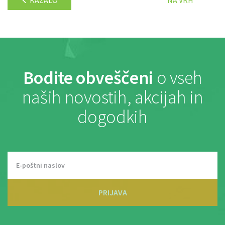
KAZALO
NA VRH
Bodite obveščeni
o vseh
naših novostih, akcijah in
dogodkih
PRIJAVA