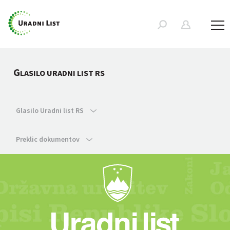
G
LASILO URADNI LIST RS
Glasilo Uradni list RS
Preklic dokumentov