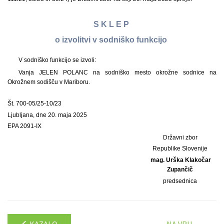
S K L E P
o izvolitvi v sodniško funkcijo
V sodniško funkcijo se izvoli:
Vanja JELEN POLANC na sodniško mesto okrožne sodnice na
Okrožnem sodišču v Mariboru.
Št. 700-05/25-10/23
Ljubljana, dne 20. maja 2025
EPA 2091-IX
Državni zbor
Republike Slovenije
mag. Urška Klakočar
Zupančič
predsednica