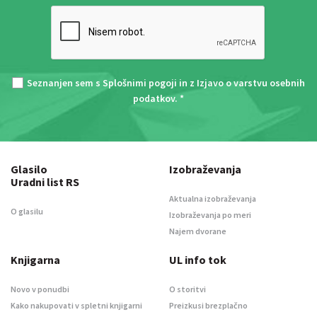
Seznanjen sem s
Splošnimi pogoji
in z
Izjavo o varstvu osebnih
podatkov
. *
Glasilo
Izobraževanja
Uradni list RS
Aktualna izobraževanja
O glasilu
Izobraževanja po meri
Najem dvorane
Knjigarna
UL info tok
Novo v ponudbi
O storitvi
Kako nakupovati v spletni knjigarni
Preizkusi brezplačno