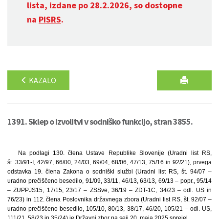
lista, izdane po 28.2.2026, so dostopne
na
PISRS
.
KAZALO
1391. Sklep o izvolitvi v sodniško funkcijo, stran 3855.
Na podlagi 130. člena Ustave Republike Slovenije (Uradni list RS,
št. 33/91-I, 42/97, 66/00, 24/03, 69/04, 68/06, 47/13, 75/16 in 92/21), prvega
odstavka 19. člena Zakona o sodniški službi (Uradni list RS, št. 94/07 –
uradno prečiščeno besedilo, 91/09, 33/11, 46/13, 63/13, 69/13 – popr., 95/14
– ZUPPJS15, 17/15, 23/17 – ZSSve, 36/19 – ZDT-1C, 34/23 – odl. US in
76/23) in 112. člena Poslovnika državnega zbora (Uradni list RS, št. 92/07 –
uradno prečiščeno besedilo, 105/10, 80/13, 38/17, 46/20, 105/21 – odl. US,
111/21, 58/23 in 35/24) je Državni zbor na seji 20. maja 2025 sprejel