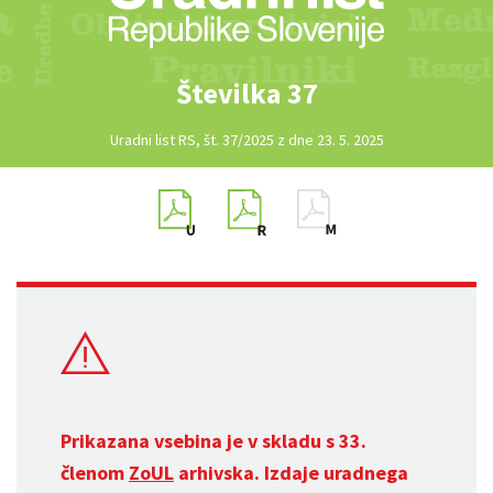
Številka 37
Uradni list RS, št. 37/2025 z dne 23. 5. 2025
Prikazana vsebina je v skladu s 33.
členom
ZoUL
arhivska. Izdaje uradnega