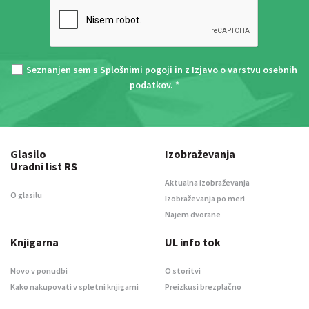
Seznanjen sem s
Splošnimi pogoji
in z
Izjavo o varstvu osebnih
podatkov
. *
Glasilo
Izobraževanja
Uradni list RS
Aktualna izobraževanja
O glasilu
Izobraževanja po meri
Najem dvorane
Knjigarna
UL info tok
Novo v ponudbi
O storitvi
Kako nakupovati v spletni knjigarni
Preizkusi brezplačno