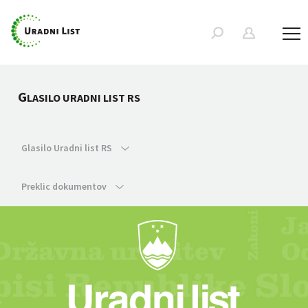
G
LASILO URADNI LIST RS
Glasilo Uradni list RS
Preklic dokumentov