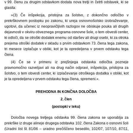
v 99. členu za drugim odstavkom dodata nova tretji in četrti odstavek, ki se
glasita:
»(3) Če inšpekcija, pristojna za šolstvo, z dokončno odločbo v
prekrškovnem postopku po zakonu, ki ureja osnovnošolsko izobraževanje,
ugotovi, da učenec iz neopravičljivih razlogov ne obiskuje pouka ali drugih
dejavnosti v okviru obveznega programa osnovne šole, o tem obvesti center,
ki odloči, da se otroški dodatek enemu od staršev ali drugi osebi, ki za otroka
prejema otroški dodatek v skladu s prvim odstavkom 73. člena tega zakona,
tri mesece izplačuje v obliki, kot je ta opredeljena v prvem odstavku tega
člena.
(4) Če se v primeru iz prejšnjega odstavka odločba pozneje
pravnomočno razveljavi ali na drug način odpravi, inšpekcija, pristojna za
šolstvo, o tem obvesti center, ki izplačevanje otroškega dodatka v obliki, kot
je ta opredeljena v prvem odstavku tega člena, spremeni.«.
PREHODNA IN KONČNA DOLOČBA
2. člen
(postopki v teku)
Določba novega tretjega odstavka 99. člena zakona se uporablja za
prekrške iz druge alineje drugega odstavka 102. člena Zakona o osnovni šoli
(Uradni list št. 81/06 – uradno prečiščeno besedilo, 102/07, 107/10, 87/11,