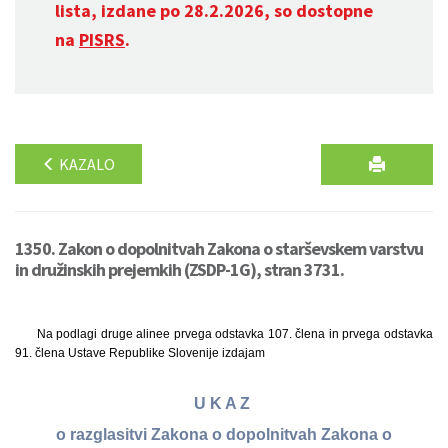
lista, izdane po 28.2.2026, so dostopne
na
PISRS
.
KAZALO
1350. Zakon o dopolnitvah Zakona o starševskem varstvu
in družinskih prejemkih (ZSDP-1G), stran 3731.
Na podlagi druge alinee prvega odstavka 107. člena in prvega odstavka
91. člena Ustave Republike Slovenije izdajam
U K A Z
o razglasitvi Zakona o dopolnitvah Zakona o