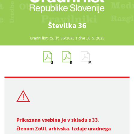
Številka 36
Uradni list RS, št. 36/2025 z dne 16. 5. 2025
Prikazana vsebina je v skladu s 33.
členom
ZoUL
arhivska. Izdaje uradnega