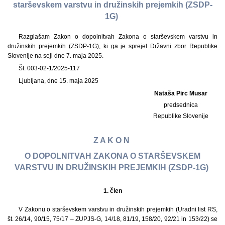
starševskem varstvu in družinskih prejemkih (ZSDP-
1G)
Razglašam Zakon o dopolnitvah Zakona o starševskem varstvu in
družinskih prejemkih (ZSDP-1G), ki ga je sprejel Državni zbor Republike
Slovenije na seji dne 7. maja 2025.
Št. 003-02-1/2025-117
Ljubljana, dne 15. maja 2025
Nataša Pirc Musar
predsednica
Republike Slovenije
Z A K O N
O DOPOLNITVAH ZAKONA O STARŠEVSKEM
VARSTVU IN DRUŽINSKIH PREJEMKIH (ZSDP-1G)
1.
člen
V Zakonu o starševskem varstvu in družinskih prejemkih (Uradni list RS,
št. 26/14, 90/15, 75/17 – ZUPJS-G, 14/18, 81/19, 158/20, 92/21 in 153/22) se