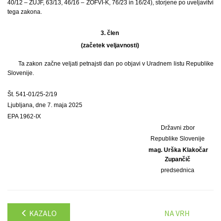
40/12 – ZUJF, 63/13, 46/16 – ZOFVI-K, 76/23 in 16/24), storjene po uveljavitvi
tega zakona.
3. člen
(začetek veljavnosti)
Ta zakon začne veljati petnajsti dan po objavi v Uradnem listu Republike
Slovenije.
Št. 541-01/25-2/19
Ljubljana, dne 7. maja 2025
EPA 1962-IX
Državni zbor
Republike Slovenije
mag. Urška Klakočar
Zupančič
predsednica
KAZALO
NA VRH