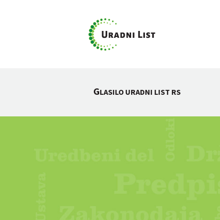
G
LASILO URADNI LIST RS