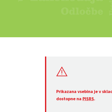
Prikazana vsebina je v skla
dostopne na
PISRS
.