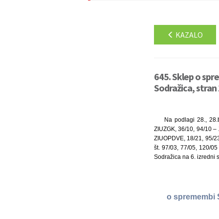
KAZALO
645. Sklep o spre
Sodražica, stran
Na podlagi 28., 28.
ZIUZGK, 36/10, 94/10 –
ZIUOPDVE, 18/21, 95/23),
št. 97/03, 77/05, 120/05
Sodražica na 6. izredni s
o spremembi Sk