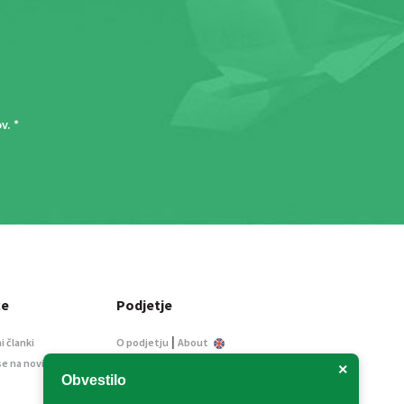
ov
. *
ce
Podjetje
|
i članki
O podjetju
About
se na novice
Kontakt
×
Obvestilo
Informacije javnega
značaja