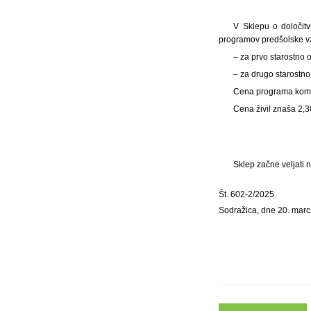
V Sklepu o določitv
programov predšolske vzgo
– za prvo starostn
– za drugo starost
Cena programa komb
Cena živil znaša 2,
Sklep začne veljati 
Št. 602-2/2025
Sodražica, dne 20. mar