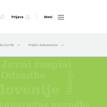
Prijava
Meni
dni list RS
Preklic dokumentov