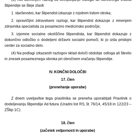
štipendije se šteje zlasti:
1. starševstvo, kar štipendist izkazuje z rojstnim listom otroka;
2. opravičljivi zdravstveni razlogi, kar štipendist dokazuje z mnenjem
zdravnika specialista za posamezno medicinsko področje;
3. izjemne socialne okoliščine štipendista, kar štipendist dokazuje z
dokončno odločbo o dodeljeni državni socialni pomoči, ki jo izda pristojni
center za socialno delo.
(4) Na podlagi izkazanih razlogov sklad določi obdobje odloga ali število
in znesek posameznega obroka pri obročnem vračanju štipendije.
IV. KONČNI DOLOČBI
17. člen
(prenehanje uporabe)
Z dnem uveljavitve tega pravilnika se preneha uporabljati Pravilnik o
dodeljevanju štipendije Ad futura (Uradni list RS, št. 76/14, 45/18 in 122/23 –
ZŠtip-1C).
18. člen
(začetek veljavnosti in uporabe)