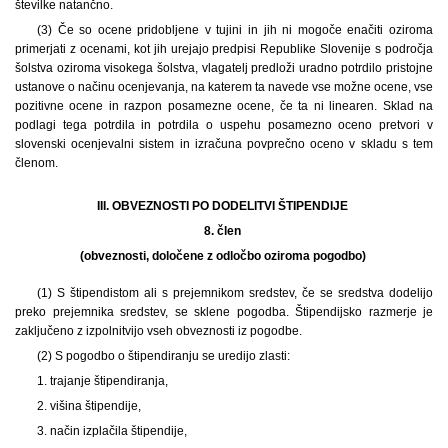
številke natančno.
(3) Če so ocene pridobljene v tujini in jih ni mogoče enačiti oziroma
primerjati z ocenami, kot jih urejajo predpisi Republike Slovenije s področja
šolstva oziroma visokega šolstva, vlagatelj predloži uradno potrdilo pristojne
ustanove o načinu ocenjevanja, na katerem ta navede vse možne ocene, vse
pozitivne ocene in razpon posamezne ocene, če ta ni linearen. Sklad na
podlagi tega potrdila in potrdila o uspehu posamezno oceno pretvori v
slovenski ocenjevalni sistem in izračuna povprečno oceno v skladu s tem
členom.
III. OBVEZNOSTI PO DODELITVI ŠTIPENDIJE
8. člen
(obveznosti, določene z odločbo oziroma pogodbo)
(1) S štipendistom ali s prejemnikom sredstev, če se sredstva dodelijo
preko prejemnika sredstev, se sklene pogodba. Štipendijsko razmerje je
zaključeno z izpolnitvijo vseh obveznosti iz pogodbe.
(2) S pogodbo o štipendiranju se uredijo zlasti:
1. trajanje štipendiranja,
2. višina štipendije,
3. način izplačila štipendije,