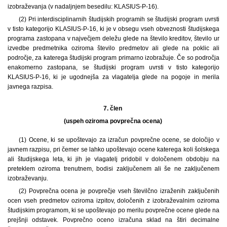
izobraževanja (v nadaljnjem besedilu: KLASIUS-P-16).
(2) Pri interdisciplinarnih študijskih programih se študijski program uvrsti
v tisto kategorijo KLASIUS-P-16, ki je v obsegu vseh obveznosti študijskega
programa zastopana v največjem deležu glede na število kreditov, število ur
izvedbe predmetnika oziroma število predmetov ali glede na poklic ali
področje, za katerega študijski program primarno izobražuje. Če so področja
enakomerno zastopana, se študijski program uvrsti v tisto kategorijo
KLASIUS-P-16, ki je ugodnejša za vlagatelja glede na pogoje in merila
javnega razpisa.
7. člen
(uspeh oziroma povprečna ocena)
(1) Ocene, ki se upoštevajo za izračun povprečne ocene, se določijo v
javnem razpisu, pri čemer se lahko upoštevajo ocene katerega koli šolskega
ali študijskega leta, ki jih je vlagatelj pridobil v določenem obdobju na
preteklem oziroma trenutnem, bodisi zaključenem ali še ne zaključenem
izobraževanju.
(2) Povprečna ocena je povprečje vseh številčno izraženih zaključenih
ocen vseh predmetov oziroma izpitov, določenih z izobraževalnim oziroma
študijskim programom, ki se upoštevajo po merilu povprečne ocene glede na
prejšnji odstavek. Povprečno oceno izračuna sklad na štiri decimalne