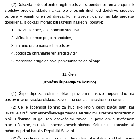
(2) Dokazila o dodeljenih drugih sredstvih štipendist oziroma prejemnik
sredstev predloži skladu najkasneje v osmih dneh od dodelitve sredstev
oziroma v osmih dneh od dneva, ko je izvedel, da so mu bila sredstva
dodeljena. Iz dokazil morajo biti razvidni naslednji podatki:
1. naziv ustanove, ki je podelila sredstva;
2. višina in namen prejetih sredstev;
3. trajanje prejemanja teh sredstev;
4. pogoji za ohranjanje teh sredstev ter
5. morebitna druga dejstva, pomembna za odločanje.
11. člen
(izplačilo štipendije za šolnino)
(1) Štipendijo za šolnino sklad praviloma nakaže neposredno na
poslovni račun visokošolskega zavoda na podlagi izstavljenega računa.
(2) Če je štipendist šolnino za študijsko leto v celoti plačal sam, kar
izkazuje z računom visokošolskega zavoda ali drugim ustreznim dokazilom o
plačilu šolnine, ki ga izda visokošolski zavod, in potrdilom o izvršenem
plačilu šolnine, mu sklad povrne znesek plačane šolnine na transakcijski
račun, odprt pri banki v Republiki Sloveniji.
(3) Če je štipendist šolnino za študijsko leto plačal delno, sklad najprej