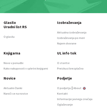
Glasilo
Izobraževanja
Uradni list RS
Aktualna izobraževanja
O glasilu
Izobraževanja po meri
Najem dvorane
Knjigarna
UL info tok
Novo v ponudbi
O storitvi
Kako nakupovati v spletni knjigarni
Preizkusi brezplačno
Novice
Podjetje
|
Aktualni članki
O podjetju
About
Naroči se na novice
Kontakt
Informacije javnega značaja
Oglaševanje