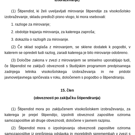
(1) Štipendist, ki želi uveljavljati mirovanje štipendije za visokošolsko
izobraževanje, skladu predloži pisno vlogo, ki mora vsebovati:
1. razloge za mirovanje;
2. obdobje trajanja mirovanja, za katerega zaproša;
3. dokazila o razlogih za mirovanje.
(2) Če sklad soglaša z mirovanjem, se sklene dodatek k pogodbi, v
katerem se opredeli tudi razlog, zaradi katerega je bilo mirovanje odobreno.
(3) Določbe zakona v zvezi z mirovanjem se smiselno uporabljajo tudi,
če štipendist ne zaključi obveznosti s študijskim programom predpisanega
zadnjega letnika visokošolskega izobraževanja in ne pridobi
javnoveljavnega spričevala v roku, določenem s pogodbo o štipendiranju.
15. člen
(obveznosti po zaključku štipendiranja)
(1) Štipendist mora po zaključenem visokošolskem izobraževanju, za
katerega je prejel štipendijo, izpolniti obveznost zaposlitve oziroma
samozaposlitve ali druge obveznosti, določene v javnem razpisu.
(2) Štipendist mora o izpolnjevanju obveznosti zaposlitve oziroma
samozaposlitve iz prejšnjega odstavka in morebitnih spremembah v zvezi s