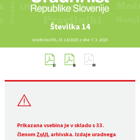
Številka 14
Uradni list RS, št. 14/2025 z dne 7. 3. 2025
Prikazana vsebina je v skladu s 33.
členom
ZoUL
arhivska. Izdaje uradnega