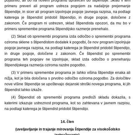
pojasnilo, ali bo na novem programu upravičen do štipendije. Sklad v tem
primeru preveri ali program ustreza pogojem za nadaljnje prejemanje
štipendije, in sicer ali program izpolnjuje pogoje javnega razpisa, na podlagi
katerega je štipendist pridobil štipendijo, in druge pogoje, določene z
zakonom. Če program ni ustrezen, sklad štipendista opozori, da mu bo v
primeru spremembe programa štipendijsko razmerje prenehalo.
(2) Sklad ob spremembi programa izda odločbo o spremembi programa
oziroma sklene s štipendistom dodatek k pogodbi, če nov program izpolnjuje
pogoje javnega razpisa, na podlagi katerega je štipendist pridobil štipendijo,
in druge pogoje, določene z zakonom. Če štipendist po spremembi
programa teh pogojev ne izpolnjuje, sklad izda odločbo o prenehanju
štipendijskega razmerja oziroma razdre pogodbo.
(3) V primeru spremembe programa je lahko višina štipendije enaka ali
nižja, kot je bila določena s prvotno odločbo oziroma pogodbo. Za določitev
nove višine štipendije se upoštevajo dejanski stroški novega programa, ki jih
štipendist lahko izkaže.
(4) Štipendist ob spremembi programa predloži skladu dokazila, s
katerimi izkazuje ustreznost programa, kot so zahtevana v javnem razpisu,
na podlagi katerega je štipendist pridobil štipendijo.
14. člen
(uveljavljanje in trajanje mirovanja štipendije za visokošolsko
izobraževanje)