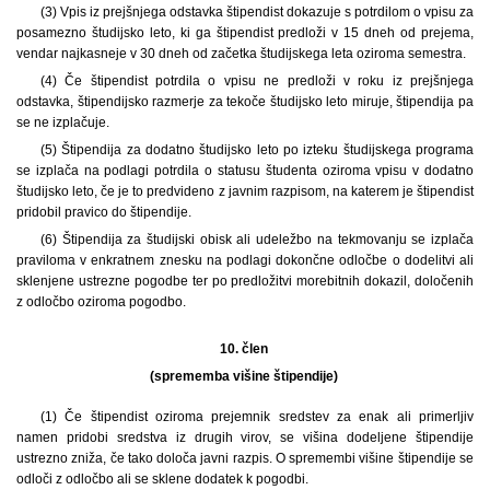
(3) Vpis iz prejšnjega odstavka štipendist dokazuje s potrdilom o vpisu za
posamezno študijsko leto, ki ga štipendist predloži v 15 dneh od prejema,
vendar najkasneje v 30 dneh od začetka študijskega leta oziroma semestra.
(4) Če štipendist potrdila o vpisu ne predloži v roku iz prejšnjega
odstavka, štipendijsko razmerje za tekoče študijsko leto miruje, štipendija pa
se ne izplačuje.
(5) Štipendija za dodatno študijsko leto po izteku študijskega programa
se izplača na podlagi potrdila o statusu študenta oziroma vpisu v dodatno
študijsko leto, če je to predvideno z javnim razpisom, na katerem je štipendist
pridobil pravico do štipendije.
(6) Štipendija za študijski obisk ali udeležbo na tekmovanju se izplača
praviloma v enkratnem znesku na podlagi dokončne odločbe o dodelitvi ali
sklenjene ustrezne pogodbe ter po predložitvi morebitnih dokazil, določenih
z odločbo oziroma pogodbo.
10. člen
(sprememba višine štipendije)
(1) Če štipendist oziroma prejemnik sredstev za enak ali primerljiv
namen pridobi sredstva iz drugih virov, se višina dodeljene štipendije
ustrezno zniža, če tako določa javni razpis. O spremembi višine štipendije se
odloči z odločbo ali se sklene dodatek k pogodbi.