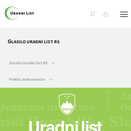
G
LASILO URADNI LIST RS
Glasilo Uradni list RS
Preklic dokumentov