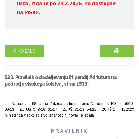
lista, izdane po 28.2.2026, so dostopne
na
PISRS
.
KAZALO
532. Pravilnik o dodeljevanju štipendij Ad futura na
področju visokega šolstva, stran 1533.
Na podlagi 68. člena Zakona o štipendiranju (Uradni list RS, št. 56/13,
99/13 – ZUPJS-C, 8/16, 61/17 – ZUPŠ, 31/18, 54/22 – ZUPŠ-1 in 122/23)
minister za visoko šolstvo, znanost in inovacije izdaja
P R A V I L N I K