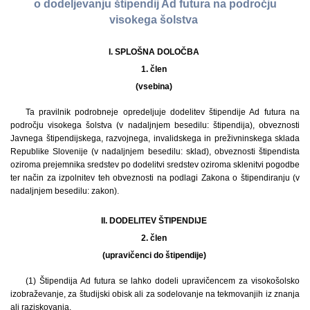
o dodeljevanju štipendij Ad futura na področju
visokega šolstva
I. SPLOŠNA DOLOČBA
1. člen
(vsebina)
Ta pravilnik podrobneje opredeljuje dodelitev štipendije Ad futura na
področju visokega šolstva (v nadaljnjem besedilu: štipendija), obveznosti
Javnega štipendijskega, razvojnega, invalidskega in preživninskega sklada
Republike Slovenije (v nadaljnjem besedilu: sklad), obveznosti štipendista
oziroma prejemnika sredstev po dodelitvi sredstev oziroma sklenitvi pogodbe
ter način za izpolnitev teh obveznosti na podlagi Zakona o štipendiranju (v
nadaljnjem besedilu: zakon).
II. DODELITEV ŠTIPENDIJE
2. člen
(upravičenci do štipendije)
(1) Štipendija Ad futura se lahko dodeli upravičencem za visokošolsko
izobraževanje, za študijski obisk ali za sodelovanje na tekmovanjih iz znanja
ali raziskovanja.