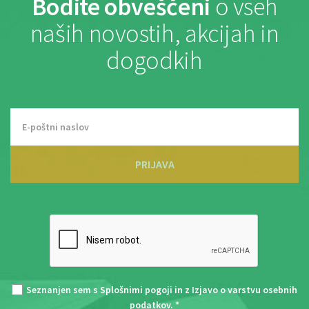
Bodite obveščeni
o vseh
naših novostih, akcijah in
dogodkih
PRIJAVA
Seznanjen sem s
Splošnimi pogoji
in z
Izjavo o varstvu osebnih
podatkov
. *