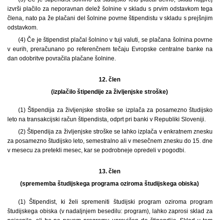
izvrši plačilo za neporavnan delež šolnine v skladu s prvim odstavkom tega
člena, nato pa že plačani del šolnine povrne štipendistu v skladu s prejšnjim
odstavkom.
(4) Če je štipendist plačal šolnino v tuji valuti, se plačana šolnina povrne
v eurih, preračunano po referenčnem tečaju Evropske centralne banke na
dan odobritve povračila plačane šolnine.
12. člen
(izplačilo štipendije za življenjske stroške)
(1) Štipendija za življenjske stroške se izplača za posamezno študijsko
leto na transakcijski račun štipendista, odprt pri banki v Republiki Sloveniji.
(2) Štipendija za življenjske stroške se lahko izplača v enkratnem znesku
za posamezno študijsko leto, semestralno ali v mesečnem znesku do 15. dne
v mesecu za pretekli mesec, kar se podrobneje opredeli v pogodbi.
13. člen
(sprememba študijskega programa oziroma študijskega obiska)
(1)
Štipendist, ki želi spremeniti študijski program oziroma program
študijskega obiska (v nadaljnjem besedilu: program), lahko zaprosi sklad za