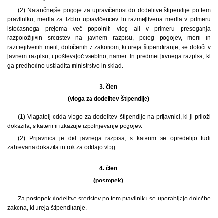
(2) Natančnejše pogoje za upravičenost do dodelitve štipendije po tem
pravilniku, merila za izbiro upravičencev in razmejitvena merila v primeru
istočasnega prejema več popolnih vlog ali v primeru preseganja
razpoložljivih sredstev na javnem razpisu, poleg pogojev, meril in
razmejitvenih meril, določenih z zakonom, ki ureja štipendiranje, se določi v
javnem razpisu, upoštevajoč vsebino, namen in predmet javnega razpisa, ki
ga predhodno uskladita ministrstvo in sklad.
3. člen
(vloga za dodelitev štipendije)
(1) Vlagatelj odda vlogo za dodelitev štipendije na prijavnici, ki ji priloži
dokazila, s katerimi izkazuje izpolnjevanje pogojev.
(2) Prijavnica je del javnega razpisa, s katerim se opredelijo tudi
zahtevana dokazila in rok za oddajo vlog.
4. člen
(postopek)
Za postopek dodelitve sredstev po tem pravilniku se uporabljajo določbe
zakona, ki ureja štipendiranje.