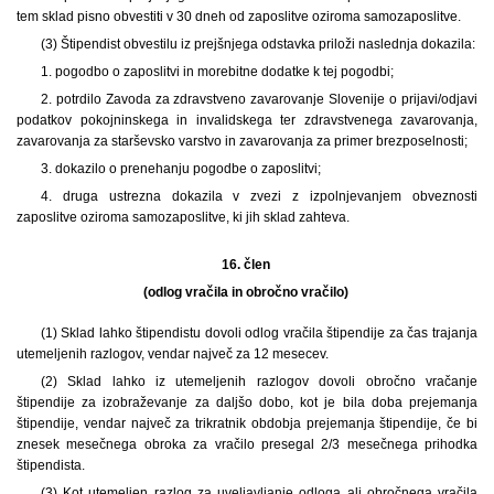
tem sklad pisno obvestiti v 30 dneh od zaposlitve oziroma samozaposlitve.
(3) Štipendist obvestilu iz prejšnjega odstavka priloži naslednja dokazila:
1. pogodbo o zaposlitvi in morebitne dodatke k tej pogodbi;
2. potrdilo Zavoda za zdravstveno zavarovanje Slovenije o prijavi/odjavi
podatkov pokojninskega in invalidskega ter zdravstvenega zavarovanja,
zavarovanja za starševsko varstvo in zavarovanja za primer brezposelnosti;
3. dokazilo o prenehanju pogodbe o zaposlitvi;
4. druga ustrezna dokazila v zvezi z izpolnjevanjem obveznosti
zaposlitve oziroma samozaposlitve, ki jih sklad zahteva.
16. člen
(odlog vračila in obročno vračilo)
(1) Sklad lahko štipendistu dovoli odlog vračila štipendije za čas trajanja
utemeljenih razlogov, vendar največ za 12 mesecev.
(2) Sklad lahko iz utemeljenih razlogov dovoli obročno vračanje
štipendije za izobraževanje za daljšo dobo, kot je bila doba prejemanja
štipendije, vendar največ za trikratnik obdobja prejemanja štipendije, če bi
znesek mesečnega obroka za vračilo presegal 2/3 mesečnega prihodka
štipendista.
(3) Kot utemeljen razlog za uveljavljanje odloga ali obročnega vračila