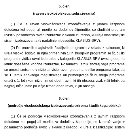
5. člen
(raven visokošolskega izobraževanja)
(1) Če je raven visokošolskega izobraževanja z javnim razpisom
določena kot pogoj ali merilo za dodelitev štipendije, se študijski program
uvrsti v posamezno raven izobrazbe v skladu z uredbo, ki ureja klasifikacijski
sistem izobraževanja (v nadaljnjem besedilu: KLASIUS-SRV).
(2) Pri enovitih magistrskih študijskih programih v skladu z zakonom, ki
ureja visoko šolstvo, in njim primerljivih tujih študijskih programih se študijski
program z vidika ravni izobrazbe v kategorijo KLASIUS-SRV uvrsti glede na
letnik dosežene končne izobrazbe. Posamezni letnik znotraj tega programa
se umesti smiselno v nižjo ali višjo raven glede na letnike programa tako, da
se 1. letnik enovitega magistrskega ali primerljivega študijskega programa
enači s 1. letnikom nižje izmed obeh ravni, ki jih obsega, vsak višji letnik pa
najprej nižje, nato pa višje izmed obeh ravni, ki jih obsega.
6. člen
(področje visokošolskega izobraževanja oziroma študijskega obiska)
(1) Če je področje visokošolskega izobraževanja z javnim razpisom
določeno kot pogoj ali merilo za dodelitev štipendije, se izobraževanje v
posamezno področje uvrsti v skladu z uredbo, ki ureja klasifikacijski sistem