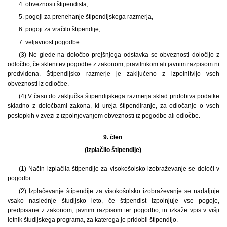
4. obveznosti štipendista,
5. pogoji za prenehanje štipendijskega razmerja,
6. pogoji za vračilo štipendije,
7. veljavnost pogodbe.
(3) Ne glede na določbo prejšnjega odstavka se obveznosti določijo z
odločbo, če sklenitev pogodbe z zakonom, pravilnikom ali javnim razpisom ni
predvidena. Štipendijsko razmerje je zaključeno z izpolnitvijo vseh
obveznosti iz odločbe.
(4) V času do zaključka štipendijskega razmerja sklad pridobiva podatke
skladno z določbami zakona, ki ureja štipendiranje, za odločanje o vseh
postopkih v zvezi z izpolnjevanjem obveznosti iz pogodbe ali odločbe.
9. člen
(izplačilo štipendije)
(1) Način izplačila štipendije za visokošolsko izobraževanje se določi v
pogodbi.
(2) Izplačevanje štipendije za visokošolsko izobraževanje se nadaljuje
vsako naslednje študijsko leto, če štipendist izpolnjuje vse pogoje,
predpisane z zakonom, javnim razpisom ter pogodbo, in izkaže vpis v višji
letnik študijskega programa, za katerega je pridobil štipendijo.