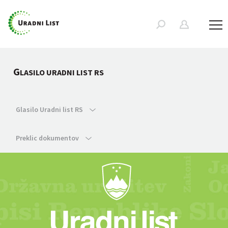
G
LASILO URADNI LIST RS
Glasilo Uradni list RS
Preklic dokumentov