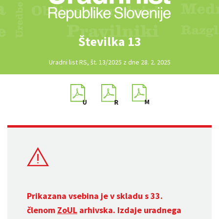
Številka 13
Uradni list RS, št. 13/2025 z dne 28. 2. 2025
Prikazana vsebina je v skladu s 33.
členom
ZoUL
arhivska. Izdaje uradnega