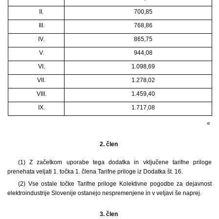
II.
700,85
III.
768,86
IV.
865,75
V.
944,08
VI.
1.098,69
VII.
1.278,02
VIII.
1.459,40
IX.
1.717,08
«
2. člen
(1) Z začetkom uporabe tega dodatka in vključene tarifne priloge
prenehata veljati 1. točka 1. člena Tarifne priloge iz Dodatka št. 16.
(2) Vse ostale točke Tarifne priloge Kolektivne pogodbe za dejavnost
elektroindustrije Slovenije ostanejo nespremenjene in v veljavi še naprej.
3. člen