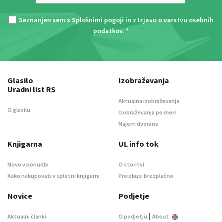
Seznanjen sem s
Splošnimi pogoji
in z
Izjavo o varstvu osebnih
podatkov
. *
Glasilo
Izobraževanja
Uradni list RS
Aktualna izobraževanja
O glasilu
Izobraževanja po meri
Najem dvorane
Knjigarna
UL info tok
Novo v ponudbi
O storitvi
Kako nakupovati v spletni knjigarni
Preizkusi brezplačno
Novice
Podjetje
|
Aktualni članki
O podjetju
About