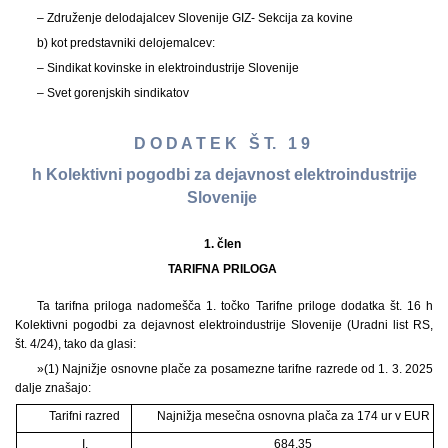
– Združenje delodajalcev Slovenije GIZ- Sekcija za kovine
b) kot predstavniki delojemalcev:
– Sindikat kovinske in elektroindustrije Slovenije
– Svet gorenjskih sindikatov
D O D A T E K Š T. 1 9
h Kolektivni pogodbi za dejavnost elektroindustrije
Slovenije
1. člen
TARIFNA PRILOGA
Ta tarifna priloga nadomešča 1. točko Tarifne priloge dodatka št. 16 h
Kolektivni pogodbi za dejavnost elektroindustrije Slovenije (Uradni list RS,
št. 4/24), tako da glasi:
»(1) Najnižje osnovne plače za posamezne tarifne razrede od 1. 3. 2025
dalje znašajo:
Tarifni razred
Najnižja mesečna osnovna plača za 174 ur v EUR
I.
684,35