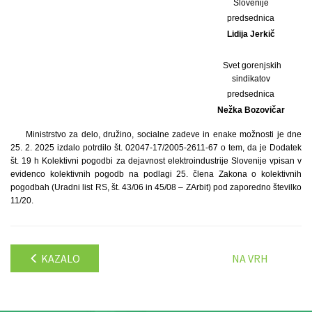
Slovenije
predsednica
Lidija Jerkič
Svet gorenjskih
sindikatov
predsednica
Nežka Bozovičar
Ministrstvo za delo, družino, socialne zadeve in enake možnosti je dne
25. 2. 2025 izdalo potrdilo št. 02047-17/2005-2611-67 o tem, da je Dodatek
št. 19 h Kolektivni pogodbi za dejavnost elektroindustrije Slovenije vpisan v
evidenco kolektivnih pogodb na podlagi 25. člena Zakona o kolektivnih
pogodbah (Uradni list RS, št. 43/06 in 45/08 – ZArbit) pod zaporedno številko
11/20.
KAZALO
NA VRH