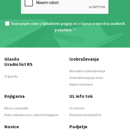
Seznanjen sem s
Splošnimi pogoji
in z
Izjavo o varstvu osebnih
podatkov
. *
Glasilo
Izobraževanja
Uradni list RS
Aktualna izobraževanja
O glasilu
Izobraževanja po meri
Najem dvorane
Knjigarna
UL info tok
Novo v ponudbi
O storitvi
Kako nakupovati v spletni knjigarni
Preizkusi brezplačno
Novice
Podjetje