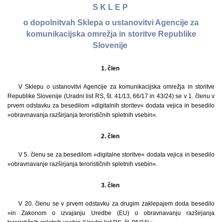
S K L E P
o dopolnitvah Sklepa o ustanovitvi Agencije za
komunikacijska omrežja in storitve Republike
Slovenije
1. člen
V Sklepu o ustanovitvi Agencije za komunikacijska omrežja in storitve
Republike Slovenije (Uradni list RS, št. 41/13, 66/17 in 43/24) se v 1. členu v
prvem odstavku za besedilom »digitalnih storitev« dodata vejica in besedilo
»obravnavanja razširjanja terorističnih spletnih vsebin«.
2. člen
V 5. členu se za besedilom »digitalne storitve« dodata vejica in besedilo
»obravnavanje razširjanja terorističnih spletnih vsebin«.
3. člen
V 20. členu se v prvem odstavku za drugim zaklepajem doda besedilo
»in Zakonom o izvajanju Uredbe (EU) o obravnavanju razširjanja