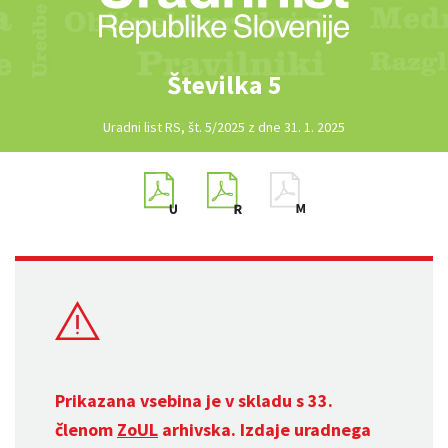
Številka 5
Uradni list RS, št. 5/2025 z dne 31. 1. 2025
Prikazana vsebina je v skladu s 33.
členom
ZoUL
arhivska. Izdaje uradnega