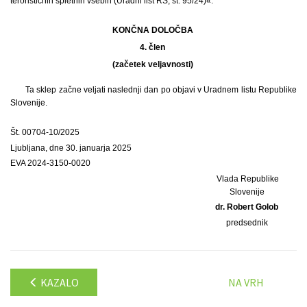
terorističnih spletnih vsebin (Uradni list RS, št. 95/24)«.
KONČNA DOLOČBA
4. člen
(začetek veljavnosti)
Ta sklep začne veljati naslednji dan po objavi v Uradnem listu Republike
Slovenije.
Št. 00704-10/2025
Ljubljana, dne 30. januarja 2025
EVA 2024-3150-0020
Vlada Republike
Slovenije
dr. Robert Golob
predsednik
KAZALO
NA VRH