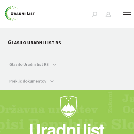
G
LASILO URADNI LIST RS
Glasilo Uradni list RS
Preklic dokumentov