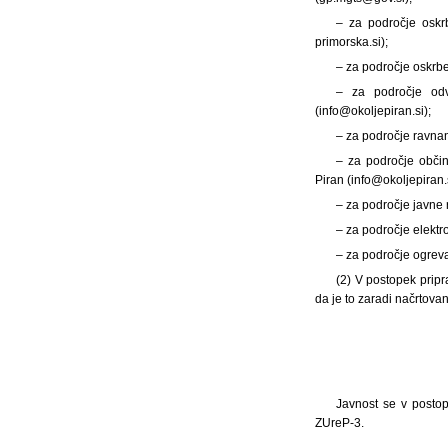
– za področje oskrb
primorska.si);
– za področje oskrbe
– za področje odv
(info@okoljepiran.si);
– za področje ravnan
– za področje občin
Piran (info@okoljepiran.s
– za področje javne r
– za področje elektr
– za področje ogreva
(2) V postopek pripra
da je to zaradi načrtovan
Javnost se v posto
ZUreP-3.