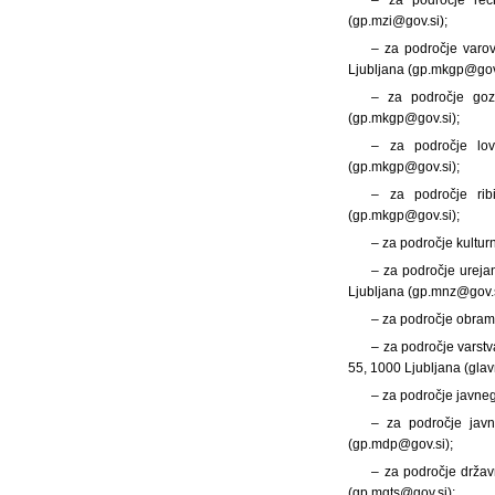
(gp.mzi@gov.si);
– za področje varov
Ljubljana (gp.mkgp@gov.
– za področje gozd
(gp.mkgp@gov.si);
– za področje lov
(gp.mkgp@gov.si);
– za področje rib
(gp.mkgp@gov.si);
– za področje kultur
– za področje ureja
Ljubljana (gp.mnz@gov.s
– za področje obram
– za področje varst
55, 1000 Ljubljana (gla
– za področje javneg
– za področje javn
(gp.mdp@gov.si);
– za področje držav
(gp.mgts@gov.si);