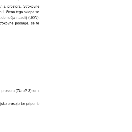
anja prostora. Strokovne
 2. člena tega sklepa se
a območja naselij (UON).
trokovne podlage, se te
prostora (ZUreP-3) ter z
ljske presoje ter pripomb