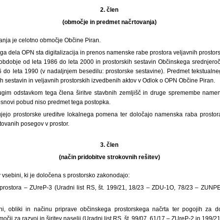
2. člen
(območje in predmet načrtovanja)
anja je celotno območje Občine Piran.
ga dela OPN sta digitalizacija in prenos namenske rabe prostora veljavnih prosto
obdobje od leta 1986 do leta 2000 in prostorskih sestavin Občinskega srednjer
 do leta 1990 (v nadaljnjem besedilu: prostorske sestavine). Predmet tekstualn
ih sestavin in veljavnih prostorskih izvedbenih aktov v Odlok o OPN Občine Piran.
ugim odstavkom tega člena širitve stavbnih zemljišč in druge spremembe namens
snovi pobud niso predmet tega postopka.
jejo prostorske ureditve lokalnega pomena ter določajo namenska raba prostora
tovanih posegov v prostor.
3. člen
(način pridobitve strokovnih rešitev)
v vsebini, ki je določena s prostorsko zakonodajo:
 prostora – ZUreP-3 (Uradni list RS, št. 199/21, 18/23 – ZDU-1O, 78/23 – ZUN
ni, obliki in načinu priprave občinskega prostorskega načrta ter pogojih za d
čij za razvoj in širitev naselij (Uradni list RS, št. 99/07, 61/17 – ZUreP-2 in 199/2