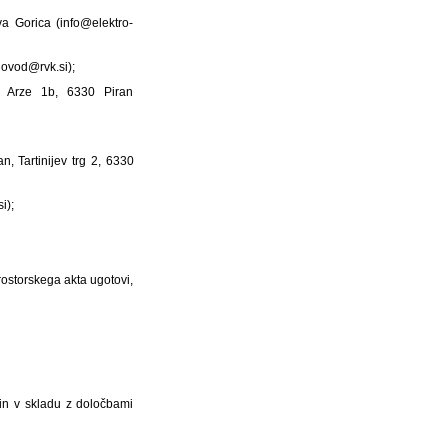
va Gorica (info@elektro-
dovod@rvk.si);
, Arze 1b, 6330 Piran
, Tartinijev trg 2, 6330
i);
prostorskega akta ugotovi,
in v skladu z določbami