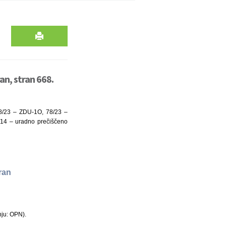
an, stran 668.
 18/23 – ZDU-1O, 78/23 –
5/14 – uradno prečiščeno
iran
nju: OPN).