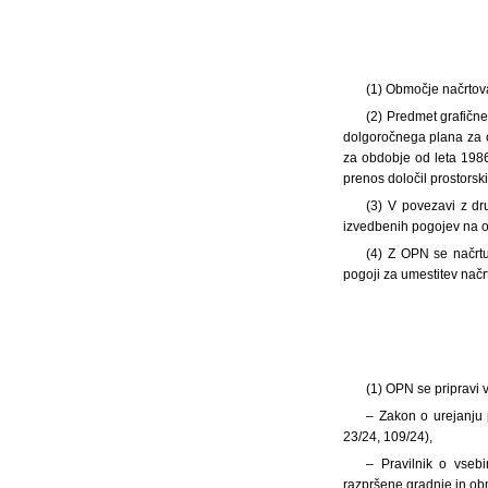
(1) Območje načrtov
(2) Predmet grafične
dolgoročnega plana za 
za obdobje od leta 1986
prenos določil prostorsk
(3) V povezavi z dr
izvedbenih pogojev na o
(4) Z OPN se načrtu
pogoji za umestitev načr
(1) OPN se pripravi 
– Zakon o urejanju
23/24, 109/24),
– Pravilnik o vsebi
razpršene gradnje in obmo