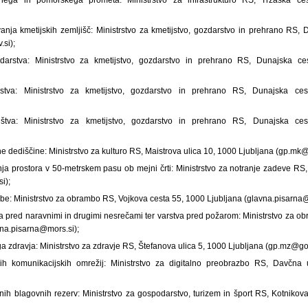
anja kmetijskih zemljišč: Ministrstvo za kmetijstvo, gozdarstvo in prehrano RS,
si);
arstva: Ministrstvo za kmetijstvo, gozdarstvo in prehrano RS, Dunajska ce
stva: Ministrstvo za kmetijstvo, gozdarstvo in prehrano RS, Dunajska ce
ištva: Ministrstvo za kmetijstvo, gozdarstvo in prehrano RS, Dunajska ce
ne dediščine: Ministrstvo za kulturo RS, Maistrova ulica 10, 1000 Ljubljana (gp.mk@
nja prostora v 50-metrskem pasu ob mejni črti: Ministrstvo za notranje zadeve RS,
i);
be: Ministrstvo za obrambo RS, Vojkova cesta 55, 1000 Ljubljana (glavna.pisarna@
va pred naravnimi in drugimi nesrečami ter varstva pred požarom: Ministrstvo za o
vna.pisarna@mors.si);
a zdravja: Ministrstvo za zdravje RS, Štefanova ulica 5, 1000 Ljubljana (gp.mz@gov
ih komunikacijskih omrežij: Ministrstvo za digitalno preobrazbo RS, Davčna 
nih blagovnih rezerv: Ministrstvo za gospodarstvo, turizem in šport RS, Kotnikova