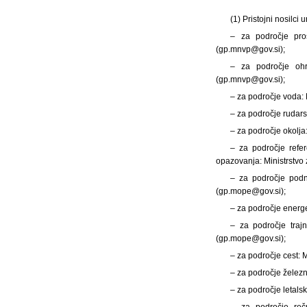
(1) Pristojni nosilci
– za področje pros
(gp.mnvp@gov.si);
– za področje ohr
(gp.mnvp@gov.si);
– za področje voda: 
– za področje rudars
– za področje okolja
– za področje refe
opazovanja: Ministrstvo
– za področje podn
(gp.mope@gov.si);
– za področje energe
– za področje traj
(gp.mope@gov.si);
– za področje cest: 
– za področje železn
– za področje letals
– za področje reč