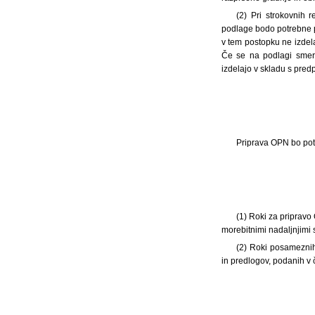
(2) Pri strokovnih 
podlage bodo potrebne p
v tem postopku ne izdel
Če se na podlagi smern
izdelajo v skladu s predp
Priprava OPN bo pote
(1) Roki za priprav
morebitnimi nadaljnjimi
(2) Roki posameznih 
in predlogov, podanih v 