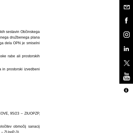
rskih sestavin Občinskega
očnega družbenega plana
ega dela OPN je smiselni
ke rabe ali prostorskih
 in prostorski izvedbeni
PEOVE, 95/23 – ZIUOPZP,
oločitev območij sanacij
1 – ZUreP-3).