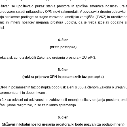
rešitvah se upoštevajo prikaz stanja prostora in splošne smernice nosilcev urej
redvsem zaradi prilagoditev OPN novi zakonodaji. V povezavi z drugim odstavkom
ajo strokovne podlage za trajno varovana kmetijska zemljišča (TVKZ) in ureditven
ic in mnenj nosilcev urejanja prostora ugotovi, da je treba izdelati dodatne s
isi.
4. člen
(vrsta postopka)
kala skladno z določili Zakona o urejanju prostora – ZUreP-3.
5. člen
(roki za pripravo OPN in posameznih faz postopka)
o OPN in posameznih faz postopka bodo usklajeni s 305.a členom Zakona o urejanju 
 spremembami in dopolnitvami.
faz so odvisni od odzivnosti in zahtevnosti mnenj nosilcev urejanja prostora, oko
času javne razgrnitve, in se zato lahko spremenijo.
6. člen
(državni in lokalni nosilci urejanja prostora, ki bodo pozvani za podajo mnenj)