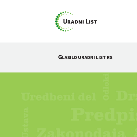
G
LASILO URADNI LIST RS