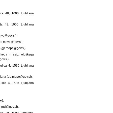
sta 48, 1000 Ljubljana
ta 48, 1000 Ljubljana
mnvp@gov.si);
(gp.mnvp@gov.si);
na (gp.mope@gov.si);
fskega in seizmološkega
ov.si);
ulica 4, 1535 Ljubljana
bljana (gp.mope@gov.si);
ulica 4, 1535 Ljubljana
i);
p.mzi@gov.si);
sta 19, 1000 Ljubljana