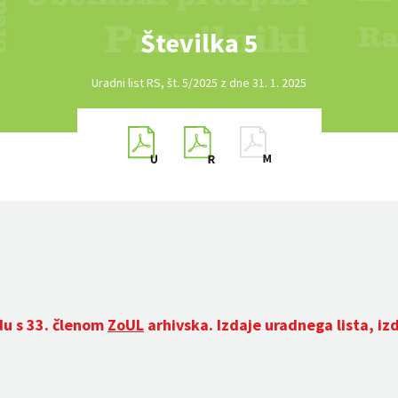
Številka 5
Uradni list RS, št. 5/2025 z dne 31. 1. 2025
du s 33. členom
ZoUL
arhivska. Izdaje uradnega lista, iz