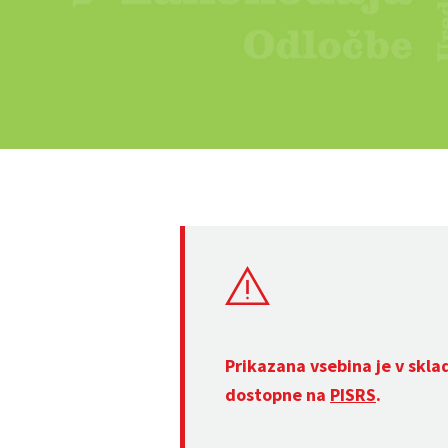
Prikazana vsebina je v skla
dostopne na
PISRS
.