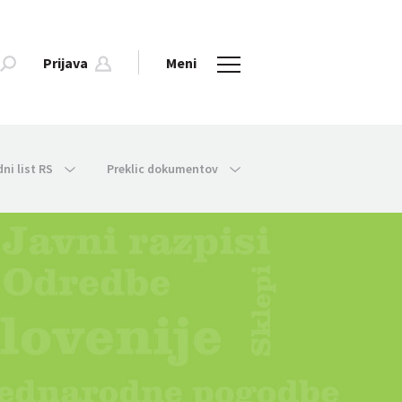
Prijava
Meni
dni list RS
Preklic dokumentov