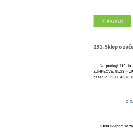
KAZALO
231. Sklep o zač
Na podlagi 119. in 
ZUNPEOVE, 95/23 – ZIUOP
besedilo, 35/17, 43/18, 
o z
S tem sklepom se za