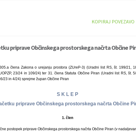
KOPIRAJ POVEZAVO
etku priprave Občinskega prostorskega načrta Občine Pir
305.a člena Zakona o urejanju prostora (ZUreP-3) (Uradni list RS, št. 199/21,
ZP, 23/24 in 109/24) ter 31. člena Statuta Občine Piran (Uradni list RS, št. 
86/23 in 4/24) sprejme župan Občine Piran
S K L E P
ačetku priprave Občinskega prostorskega načrta Občine P
1. člen
čne postopek priprave Občinskega prostorskega načrta Občine Piran (v nadaljeva