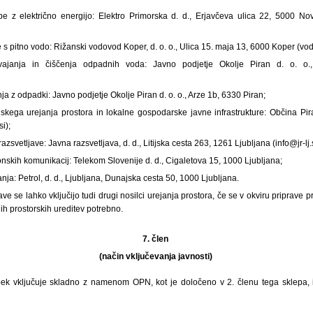
e z električno energijo: Elektro Primorska d. d., Erjavčeva ulica 22, 5000 No
 s pitno vodo: Rižanski vodovod Koper, d. o. o., Ulica 15. maja 13, 6000 Koper (vo
ajanja in čiščenja odpadnih voda: Javno podjetje Okolje Piran d. o. o.
ja z odpadki: Javno podjetje Okolje Piran d. o. o., Arze 1b, 6330 Piran;
skega urejanja prostora in lokalne gospodarske javne infrastrukture: Občina Piran
i);
azsvetljave: Javna razsvetljava, d. d., Litijska cesta 263, 1261 Ljubljana (info@jr-lj.s
onskih komunikacij: Telekom Slovenije d. d., Cigaletova 15, 1000 Ljubljana;
nja: Petrol, d. d., Ljubljana, Dunajska cesta 50, 1000 Ljubljana.
ve se lahko vključijo tudi drugi nosilci urejanja prostora, če se v okviru priprave 
ih prostorskih ureditev potrebno.
7. člen
(način vključevanja javnosti)
pek vključuje skladno z namenom OPN, kot je določeno v 2. členu tega sklepa, 